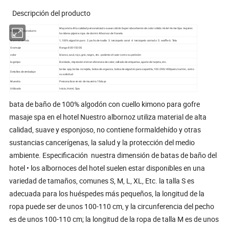
Descripción del producto
Mayorista Alta calidad personalizado suave cálido Super absorbente de color sólido Hotel Home Spa mujeres
Nombre del producto
hombres pijama ropa de dormir Albornoz de franela
Material de tela
1,100% algodón puro 2. paño de toalla 3. terciopelo coral 4. terciopelo cortado 5. waffle 6. Tela
Gramaje
Rango 800-1500G
color
blanco, azul, rojo, gris, negro, etc. podemos hacer como su petición
logotipo
Bordado, impresión de transferencia de calor, sellado de etiquetas, ajuste de tarjeta, etc.
bolsa opp, bolsa no tejida, bolsa de organza, bolsa de algodón para zapatilla, 100/200/400pairs/cartón, como
Detalles de embalaje
su solicitud
Muestra
Personalizar envío de muestra 15days
Utilizado
Inicio, Hotel, Spa
bata de baño de 100% algodón con cuello kimono para gofre
masaje spa en el hotel Nuestro albornoz utiliza material de alta
calidad, suave y esponjoso, no contiene formaldehído y otras
sustancias cancerígenas, la salud y la protección del medio
ambiente. Especificación nuestra dimensión de batas de baño del
hotel • los albornoces del hotel suelen estar disponibles en una
variedad de tamaños, comunes S, M, L, XL, Etc. la talla S es
adecuada para los huéspedes más pequeños, la longitud de la
ropa puede ser de unos 100-110 cm, y la circunferencia del pecho
es de unos 100-110 cm; la longitud de la ropa de talla M es de unos