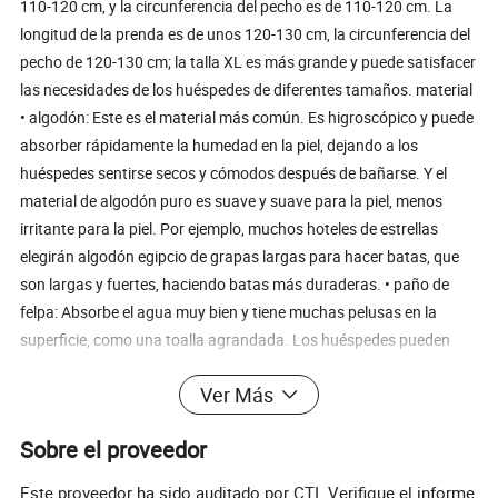
110-120 cm, y la circunferencia del pecho es de 110-120 cm. La
longitud de la prenda es de unos 120-130 cm, la circunferencia del
pecho de 120-130 cm; la talla XL es más grande y puede satisfacer
las necesidades de los huéspedes de diferentes tamaños. material
• algodón: Este es el material más común. Es higroscópico y puede
absorber rápidamente la humedad en la piel, dejando a los
huéspedes sentirse secos y cómodos después de bañarse. Y el
material de algodón puro es suave y suave para la piel, menos
irritante para la piel. Por ejemplo, muchos hoteles de estrellas
elegirán algodón egipcio de grapas largas para hacer batas, que
son largas y fuertes, haciendo batas más duraderas. • paño de
felpa: Absorbe el agua muy bien y tiene muchas pelusas en la
superficie, como una toalla agrandada. Los huéspedes pueden
absorber rápidamente el exceso de agua después de usar, y el
Ver Más
tacto es suave. • Seda: Este material es suave y suave con una
bonita lámina adhesiva. También es muy agradable para la piel, y
Sobre el proveedor
parece más exclusivo, algunos hoteles de lujo o suites de lujo
pueden proporcionar batas de seda, que pueden traer a los
Este proveedor ha sido auditado por CTI. Verifique el informe