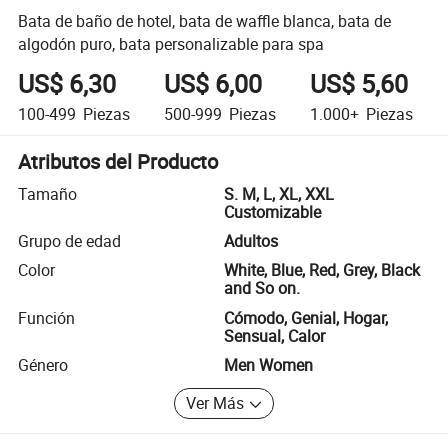
Bata de baño de hotel, bata de waffle blanca, bata de
algodón puro, bata personalizable para spa
US$ 6,30
US$ 6,00
US$ 5,60
100-499
Piezas
500-999
Piezas
1.000+
Piezas
Atributos del Producto
Tamaño
S. M, L, XL, XXL
Customizable
Grupo de edad
Adultos
Color
White, Blue, Red, Grey, Black
and So on.
Función
Cómodo, Genial, Hogar,
Sensual, Calor
Género
Men Women
Ver Más