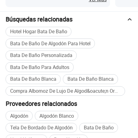
y cómodo
hogar pa
Búsquedas relacionadas
Hotel Hogar Bata De Baño
Bata De Baño De Algodón Para Hotel
Bata De Baño Personalizada
Bata De Baño Para Adultos
Bata De Baño Blanca
Bata De Baño Blanca
Compra Albornoz De Lujo De Algod&oacute;n Org&aacute;nico al por mayor
Proveedores relacionados
Algodón
Algodón Blanco
Tela De Bordado De Algodón
Bata De Baño