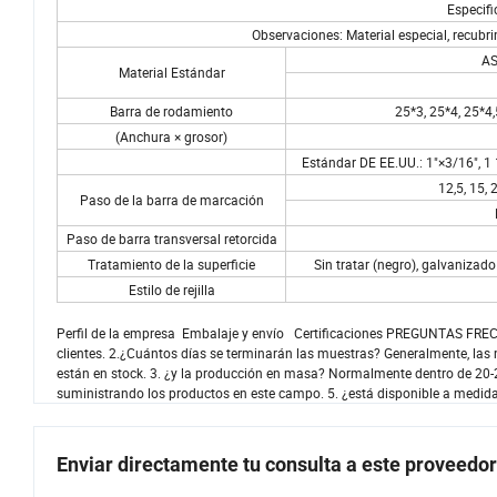
Especifi
Observaciones: Material especial, recubri
AS
Material Estándar
Barra de rodamiento
25*3, 25*4, 25*4,
(Anchura × grosor)
Estándar DE EE.UU.: 1"×3/16", 1 1
12,5, 15, 
Paso de la barra de marcación
Paso de barra transversal retorcida
Tratamiento de la superficie
Sin tratar (negro), galvanizado 
Estilo de rejilla
Perfil de la empresa Embalaje y envío Certificaciones PREGUNTAS FRECU
clientes. 2.¿Cuántos días se terminarán las muestras? Generalmente, las
están en stock. 3. ¿y la producción en masa? Normalmente dentro de 20-2
suministrando los productos en este campo. 5. ¿está disponible a medid
Enviar directamente tu consulta a este proveedor