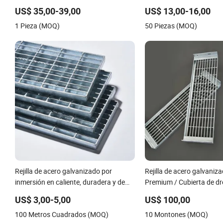
soldado para pisos industriales y
puentes, rejillas de acer
US$ 35,00-39,00
US$ 13,00-16,00
pasarelas
por inmersión en caliente, 
1 Pieza (MOQ)
50 Piezas (MOQ)
acero inoxidable
Rejilla de acero galvanizado por
Rejilla de acero galvaniz
inmersión en caliente, duradera y de
Premium / Cubierta de dr
fácil instalación
rejilla / Rejilla de acero 
US$ 3,00-5,00
US$ 100,00
de pasarelas duraderas
100 Metros Cuadrados (MOQ)
10 Montones (MOQ)