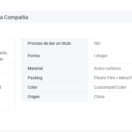
 la Compañía
Proceso de dar un título
ISO
zada,
Forma
I shape
je
Material
Acero carbono
Packing
Plastic Film + Metal P
d
Color
Customized Color
Origen
China