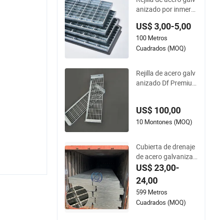
anizado por inmersi
ón en caliente, dura
US$ 3,00-5,00
dera y de fácil instal
100 Metros
ación
Cuadrados (MOQ)
Rejilla de acero galv
anizado Df Premiu
m / Cubierta de dre
naje de rejilla / Rejill
US$ 100,00
a de acero para solu
ciones de pasarelas
10 Montones (MOQ)
duraderas
Cubierta de drenaje
de acero galvanizad
o en caliente con for
US$ 23,00-
ma de diente serrad
24,00
o y resistencia al de
599 Metros
slizamiento para pla
Cuadrados (MOQ)
taformas de petróle
o y gas