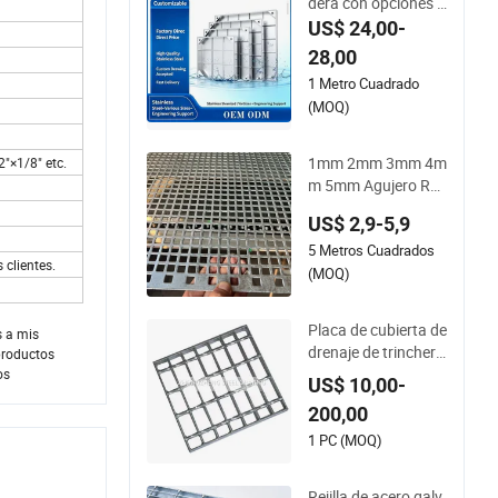
dera con opciones d
e separación de bar
US$ 24,00-
ra de soporte variab
28,00
le
1 Metro Cuadrado
(MOQ)
1mm 2mm 3mm 4m
2"×1/8" etc.
m 5mm Agujero Red
ondo Metal Perfora
US$ 2,9-5,9
do Galvanizado/Ms
5 Metros Cuadrados
Negro
 clientes.
(MOQ)
Placa de cubierta de
s a mis
drenaje de trinchera
productos
galvanizada, soldad
os
US$ 10,00-
a, con superficie ant
200,00
ideslizante, para su
elos industriales, pa
1 PC (MOQ)
sarelas y plataform
as de rejilla de acero
Rejilla de acero galv