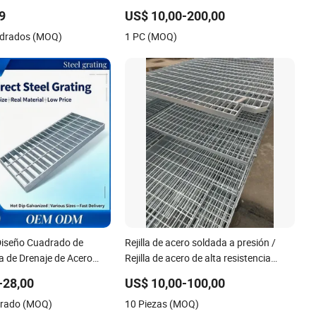
/Ms Negro
superficie antideslizante, para suelos
,9
US$ 10,00-200,00
industriales, pasarelas y plataformas
adrados (MOQ)
1 PC (MOQ)
de rejilla de acero
iseño Cuadrado de
Rejilla de acero soldada a presión /
lla de Drenaje de Acero
Rejilla de acero de alta resistencia
para Trinchera de Lote
galvanizada / Rejilla de acero serrada /
-28,00
US$ 10,00-100,00
Rejilla de acero con bloqueo por
drado (MOQ)
10 Piezas (MOQ)
presión / Rejilla de acero con bloqueo