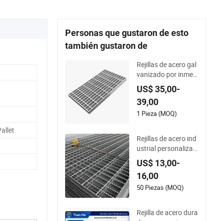
por embutición
Personas que gustaron de esto
también gustaron de
Rejillas de acero gal
vanizado por inmer
sión en caliente y rej
US$ 35,00-
illas de acero soldad
39,00
o para pisos industr
iales y pasarelas
1 Pieza (MOQ)
allet
Rejillas de acero ind
ustrial personalizad
as para caminos y p
US$ 13,00-
uentes, rejillas de ac
16,00
ero galvanizado por
inmersión en calient
50 Piezas (MOQ)
e, rejillas de acero in
oxidable
Rejilla de acero dura