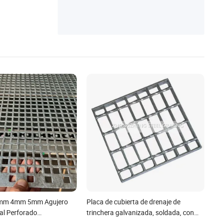
ambre de bardición, malla soldada
m 4mm 5mm Agujero
Placa de cubierta de drenaje de
l Perforado
trinchera galvanizada, soldada, con