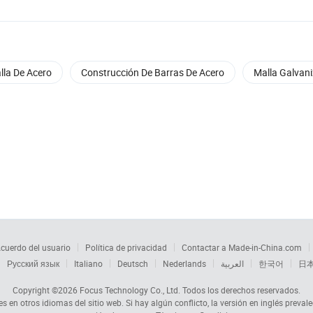
lla De Acero
Construcción De Barras De Acero
Malla Galvan
cuerdo del usuario
Política de privacidad
Contactar a Made-in-China.com
Русский язык
Italiano
Deutsch
Nederlands
العربية
한국어
日
Copyright ©2026
Focus Technology Co., Ltd.
Todos los derechos reservados.
s en otros idiomas del sitio web. Si hay algún conflicto, la versión en inglés prevale