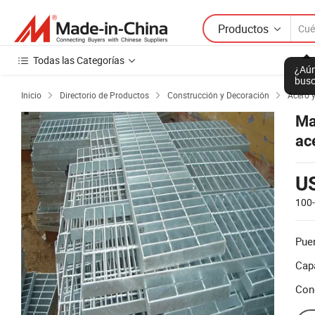
Productos
Todas las Categorías
¿Aún
busc
Inicio
Directorio de Productos
Construcción y Decoración
Acero 



Ma
ac
U
100
Puer
Cap
Con