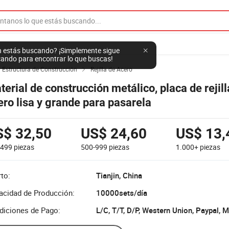
 estás buscando? ¡Simplemente sigue
ando para encontrar lo que buscas!
y Estructura de Construcción
Rejilla de Acero

terial de construcción metálico, placa de rejill
ero lisa y grande para pasarela
S$ 32,50
US$ 24,60
US$ 13,
-499
piezas
500-999
piezas
1.000+
piezas
to:
Tianjin, China
acidad de Producción:
10000sets/día
diciones de Pago:
L/C, T/T, D/P, Western Union, Paypal,