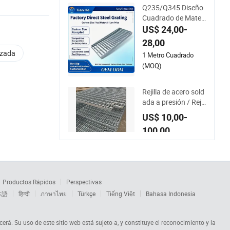
Q235/Q345 Diseño
Cuadrado de Materi
al Rejilla de Drenaje
US$ 24,00-
de Acero Galvaniza
28,00
do para Trinchera d
izada
1 Metro Cuadrado
e Lote
(MOQ)
Rejilla de acero sold
ada a presión / Rejill
a de acero de alta re
US$ 10,00-
sistencia galvaniza
100,00
da / Rejilla de acero
serrada / Rejilla de a
10 Piezas (MOQ)
cero con bloqueo po
r presión / Rejilla de
acero con bloqueo p
Productos Rápidos
Perspectivas
or embutición
本語
हिन्दी
ภาษาไทย
Türkçe
Tiếng Việt
Bahasa Indonesia
cerá. Su uso de este sitio web está sujeto a, y constituye el reconocimiento y la