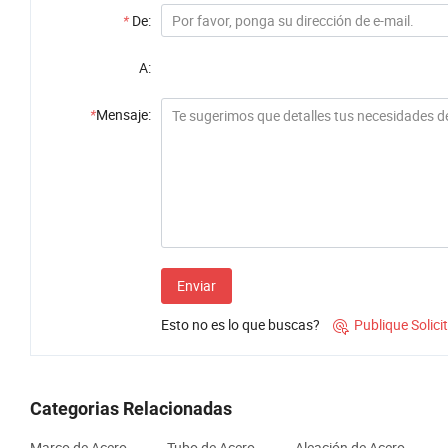
*
De:
A:
*
Mensaje:
Enviar
Esto no es lo que buscas?
Publique Solic

Categorias Relacionadas
Marco de Acero
Tubo de Acero
Aleación de Acero