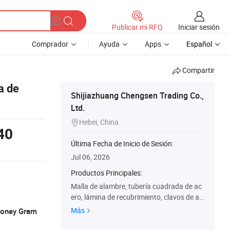
Iniciar sesión
Publicar mi RFQ
Comprador
Ayuda
Apps
Español
Compartir
a de
Shijiazhuang Chengsen Trading Co.,
Ltd.
Hebei, China

40
Última Fecha de Inicio de Sesión:
Jul 06, 2026
Productos Principales:
Malla de alambre, tubería cuadrada de ac
ero, lámina de recubrimiento, clavos de al
ambre, tela de fibra de vidrio, Perfiles de a
Más
 Money Gram
cero, malla de filtro inoxidable, rejilla de ve
ntana de insecto, alambre galvanizado/al