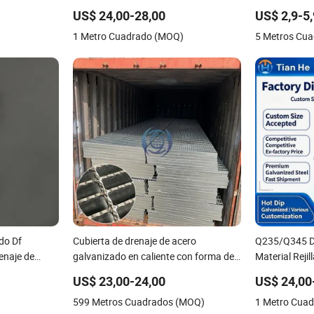
o galvanizado
variable
Galvanizado
US$ 24,00-28,00
US$ 2,9-5
rejillas de
1 Metro Cuadrado (MOQ)
5 Metros Cu
ado Df
Cubierta de drenaje de acero
Q235/Q345 D
enaje de
galvanizado en caliente con forma de
Material Reji
para soluciones
diente serrado y resistencia al
Galvanizado 
US$ 23,00-24,00
US$ 24,00
deslizamiento para plataformas de
599 Metros Cuadrados (MOQ)
1 Metro Cua
petróleo y gas