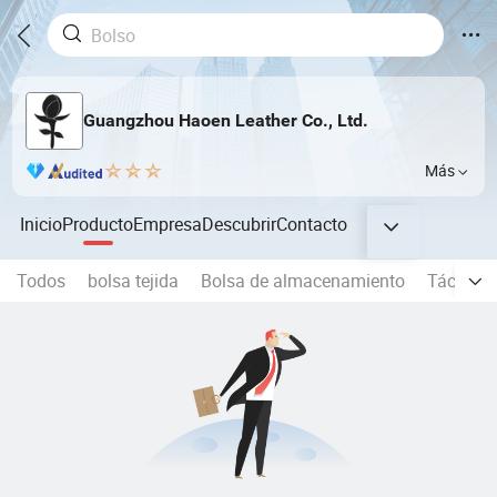
Guangzhou Haoen Leather Co., Ltd.
Más
Inicio
Producto
Empresa
Descubrir
Contacto
Todos
bolsa tejida
Bolsa de almacenamiento
Táctica 