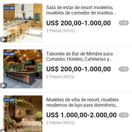
Sala de estar de resort moderno,
muebles de comedor de madera
natural, taburetes, sillas de bar
US$
200,00
-
1.000,00
FOB
2 Piezas
(MOQ)
Taburete de Bar de Mimbre para
Comedor, Hoteles, Cafeterías y
Restaurantes, Diseño Contemporáneo,
US$
200,00
-
1.000,00
Sillas de Madera Sólida, Asiento de
FOB
Taburete
2 Piezas
(MOQ)
Muebles de villa de resort, muebles
modernos de lujo para dormitorio,
cama, juegos de dormitorio
US$
1.000,00
-
2.000,00
FOB
2 Piezas
(MOQ)