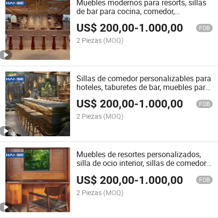
Muebles modernos para resorts, sillas
de bar para cocina, comedor,
restaurante y club nocturno
US$
200,00
-
1.000,00
FOB
2 Piezas
(MOQ)
Sillas de comedor personalizables para
hoteles, taburetes de bar, muebles para
resorts, silla de taburete
US$
200,00
-
1.000,00
FOB
2 Piezas
(MOQ)
Muebles de resortes personalizados,
silla de ocio interior, sillas de comedor,
taburete de bar
US$
200,00
-
1.000,00
FOB
2 Piezas
(MOQ)