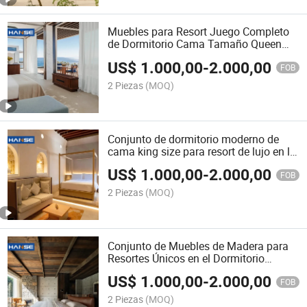
Muebles para Resort Juego Completo
de Dormitorio Cama Tamaño Queen
Conjuntos de Muebles para Dormitorio
US$
1.000,00
-
2.000,00
FOB
2 Piezas
(MOQ)
Conjunto de dormitorio moderno de
cama king size para resort de lujo en la
playa
US$
1.000,00
-
2.000,00
FOB
2 Piezas
(MOQ)
Conjunto de Muebles de Madera para
Resortes Únicos en el Dormitorio
Muebles Modernos Camas King
US$
1.000,00
-
2.000,00
FOB
2 Piezas
(MOQ)