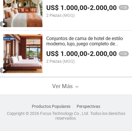
de tamaño completo, juegos de camas,
US$
1.000,00
-
2.000,00
dormitorio de lujo
FOB
2 Piezas
(MOQ)
Conjuntos de cama de hotel de estilo
moderno, lujo, juego completo de
muebles para dormitorio
US$
1.000,00
-
2.000,00
FOB
2 Piezas
(MOQ)
Ver Más
Productos Populares
Perspectivas
Copyright © 2026 Focus Technology Co., Ltd. Todos los derechos
reservados.