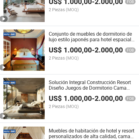
US$
1.000,00
-
2.000,00
Size
FOB
2 Piezas
(MOQ)
Conjunto de muebles de dormitorio de
lujo estilo japonés para hotel espacial,
cama king, conjunto de dormitorio
US$
1.000,00
-
2.000,00
tamaño queen
FOB
2 Piezas
(MOQ)
Solución Integral Construcción Resort
Diseño Juegos de Dormitorio Cama
King Size de Lujo
US$
1.000,00
-
2.000,00
FOB
2 Piezas
(MOQ)
Muebles de habitación de hotel y resort
personalizados de alta calidad, camas