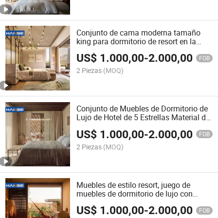
Conjunto de cama moderna tamaño
king para dormitorio de resort en la
playa mediterránea
US$
1.000,00
-
2.000,00
FOB
2 Piezas
(MOQ)
Conjunto de Muebles de Dormitorio de
Lujo de Hotel de 5 Estrellas Material de
Roble Juego de Dormitorio de Madera
US$
1.000,00
-
2.000,00
Camas de Lujo
FOB
2 Piezas
(MOQ)
Muebles de estilo resort, juego de
muebles de dormitorio de lujo con
cama king size, cama king size
US$
1.000,00
-
2.000,00
moderna
FOB