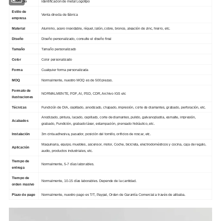
producto
identificación de metal Logotipo
Estilo de
Venta directa de fábrica
empresa
Material
Aluminio, acero inoxidable, níquel, latón, cobre, bronce, aleación de zinc, hierro, etc.
Diseño
Diseño personalizado, consulte el diseño final
Tamaño
Tamaño personalizado
Color
Color personalizado
Forma
Cualquier forma personalizada
MOQ
Normalmente, nuestro MOQ es de 500 piezas.
Formato de
NORMALMENTE, PDF, AI, PSD, CDR, Archivo IGS etc
ilustraciones
Técnicas
Fundición de DIA, cepillado, anodizado, chapado, impresión, corte de diamantes, grabado, perforación, etc.
Anodizado, pintura, lacado, cepillado, corte de diamantes, pulido, galvanoplastia, esmalte, impresión,
Acabados
grabado, Fundición, grabado láser, estampación, prensado hidráulico, etc.
Instalación
3m cinta adhesiva, pasador, posición del tornillo, orificios de roscar, etc.
Maquinaria, equipo, muebles, ascensor, motor, Coche, bicicleta, electrodomésticos y cocina, caja de regalo,
Aplicación
audio, productos industriales, etc.
Tiempo de
Normalmente, 5-7 días laborables.
entrega
Tiempo de
Normalmente, 10-15 días laborables. Depende de la cantidad.
orden masivo
Plazo de pago
Normalmente, nuestro pago es T/T, Paypal, Orden de Garantía Comercial a través de alibaba.