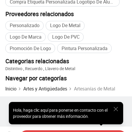
Compra Etiqueta Personalizada Logotipo De Aluminio al por mayor
Proveedores relacionados
Personalizado
Logo De Metal
Logo De Marca
Logo De PVC
Promoción De Logo
Pintura Personalizada
Categorias relacionadas
Distintivo
,
Recuerdo
,
Llavero de Metal
Navegar por categorías
Inicio
Artes y Antigüedades
Artesanías de Metal
Productos Populares
Precio de Productos Populares
Hola
,
haga clic aquí para ponerse en contacto con el
Productos Populares al por Mayor
Comprador de Estrella
proveedor para obtener más información.
Sitio de PC
Perspectivas
Sobre
Acuerdo de Usuario
Política de Privacidad
Contacto