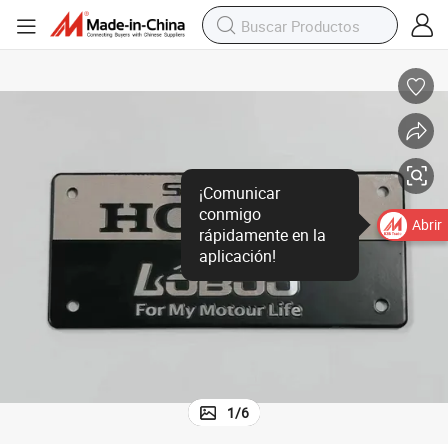
¡Comunicar
conmigo
Abrir
rápidamente en la
aplicación!
1
/
6