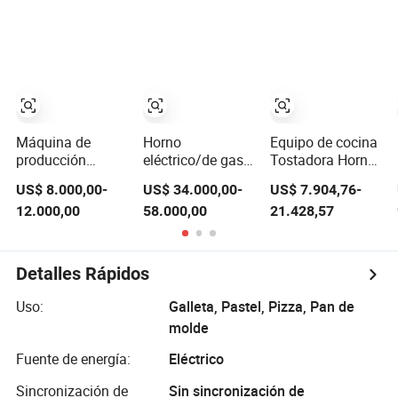
croissant, pan
Chocolate para
para cacahuetes,
árabe, galletas,
Recubrir Frutas
nueces, café y
máquina para
con Chocolate
frijoles para
hornear, máquina
semillas,
de asar, máquina
almendras y
de cinta espiral,
anacardos
máquina de
laminado
Máquina de
Horno
Equipo de cocina
automática
producción
eléctrico/de gas,
Tostadora Horno
continua para la
rollo de oblea
para pizza
US$ 8.000,00-
US$ 34.000,00-
US$ 7.904,76-
máquina de
relleno de
Hornear
12.000,00
58.000,00
21.428,57
elaboración
chocolate, rollo
Baguettes
automática de
de huevo, papas
Croissant
Pan para Pan
fritas, pastelito,
Laminadora de
para hornear
sándwich, pastel
masa Panadería
Detalles Rápidos
Hamburguesa
de oso, galleta
Máquina de pan
Pan Toast Hot
suave, galleta de
Precios
Uso:
Galleta, Pastel, Pizza, Pan de
Dog Bakery
arroz, máquina
molde
Factory
de hornear
Fuente de energía:
Eléctrico
Sincronización de
Sin sincronización de