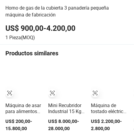
Horno de gas de la cubierta 3 panadería pequeña
máquina de fabricación
US$ 900,00-4.200,00
1
Pieza(MOQ)
Productos similares
Máquina de asar
Mini Recubridor
Máquina de
para alimentos
Industrial 15 Kg
tostado eléctrica
de fábrica,
Compacto
de gas 100kg/H
US$ 200,00-
US$ 8.000,00-
US$ 2.200,00-
máquina para
Máquina para
industrial
15.800,00
28.000,00
2.800,00
hacer pizza,
Hacer y Derretir
personalizada