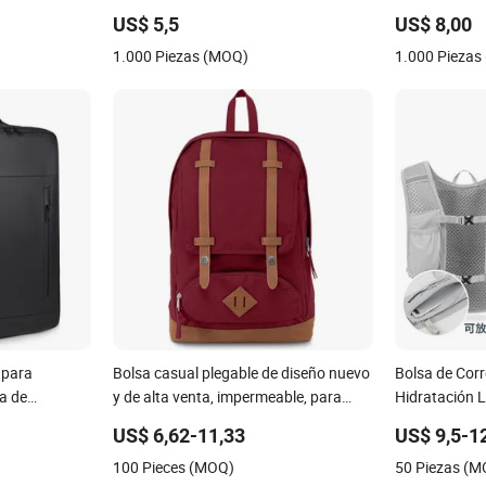
del tenis
US$ 5,5
US$ 8,00
1.000 Piezas (MOQ)
1.000 Piezas
 para
Bolsa casual plegable de diseño nuevo
Bolsa de Corr
a de
y de alta venta, impermeable, para
Hidratación 
ible Mochila
exteriores, bolsa diaria elegante para
para Deportes
US$ 6,62-11,33
US$ 9,5-1
chila
estudiantes
para Maratón
100 Pieces (MOQ)
50 Piezas (
Mochila para