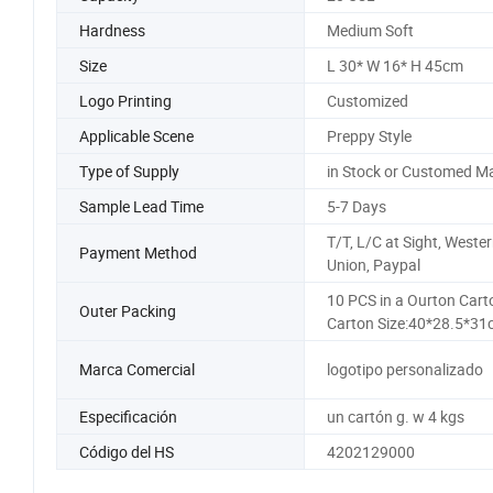
Hardness
Medium Soft
Size
L 30* W 16* H 45cm
Logo Printing
Customized
Applicable Scene
Preppy Style
Type of Supply
in Stock or Customed M
Sample Lead Time
5-7 Days
T/T, L/C at Sight, Weste
Payment Method
Union, Paypal
10 PCS in a Ourton Cart
Outer Packing
Carton Size:40*28.5*31
Marca Comercial
logotipo personalizado
Especificación
un cartón g. w 4 kgs
Código del HS
4202129000