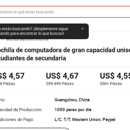
 estás buscando? ¡Simplemente sigue
ando para encontrar lo que buscas!
Mochila deportiva informal

chila de computadora de gran capacidad unis
tudiantes de secundaria
S$ 4,57
US$ 4,67
US$ 4,5
98
Piezas
299-499
Piezas
500+
Piezas
to:
Guangzhou, China
acidad de Producción:
1000 pares por día
diciones de Pago:
L/C, T/T, Western Union, Paypal