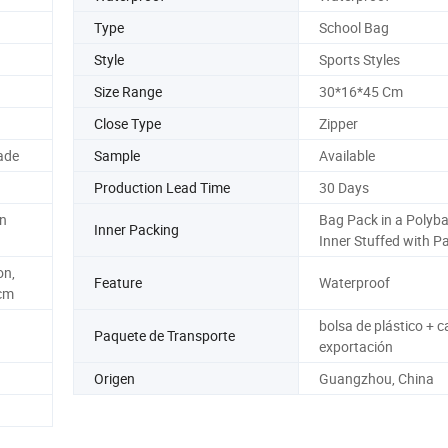
Type
School Bag
Style
Sports Styles
Size Range
30*16*45 Cm
Close Type
Zipper
ade
Sample
Available
Production Lead Time
30 Days
rn
Bag Pack in a Polyb
Inner Packing
Inner Stuffed with P
on,
Feature
Waterproof
cm
bolsa de plástico + c
Paquete de Transporte
exportación
Origen
Guangzhou, China