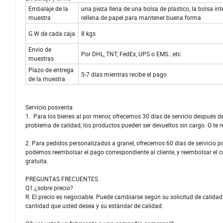
Embalaje de la
una pieza llena de una bolsa de plástico, la bolsa int
muestra
rellena de papel para mantener buena forma
G.W de cada caja
8 kgs
Envío de
Por DHL, TNT, FedEx, UPS o EMS...etc
muestras
Plazo de entrega
5-7 días mientras recibe el pago
de la muestra
Servicio posventa
1. Para los bienes al por menor, ofrecemos 30 días de servicio después d
problema de calidad, los productos pueden ser devueltos sin cargo. O te 
2. Para pedidos personalizados a granel, ofrecemos 60 días de servicio p
podemos reembolsar el pago correspondiente al cliente, y reembolsar el co
gratuita.
PREGUNTAS FRECUENTES
Q1:¿sobre precio?
R: El precio es negociable. Puede cambiarse según su solicitud de calida
cantidad que usted desea y su estándar de calidad.