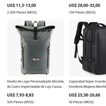
mano para maletas
US$ 11,3-13,00
US$ 28,00-32,00
2.000 Piezas (MOQ)
100 Piezas (MOQ)
Diseño de Logo Personalizado Mochila
Capacidad Súper Grande
de Cuero Impermeable de Lujo Casual
Hombres/Mujeres Mochil
para Deportes de Montaña, Fitness,
Compresión Vacía Expand
US$ 7,93-8,83
US$ 25,38-26,68
Gimnasio, Trekking, Camping, Viajes,
Universal de Negocios Mo
500 Piezas (MOQ)
50 Piezas (MOQ)
Senderismo, Antirrobo para Portátil
Multifuncional