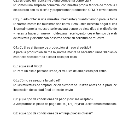
Q2:¿es usted un fabricante o una compañía comercial?
R: Somos una empresa comercial con nuestra propia fábrica de mochila 
de acuerdo con su diseño y proporcionar producción OEM. Y enviar las mer
Q3:¿Puedo obtener una muestra libremente y cuánto tiempo para la tom
R: Normalmente las muestras son libres. Pero usted necesita pagar el cost
Normalmente la muestra se le enviará dentro de siete días si el diseño de e
y necesita hacer un nuevo molde para hacerlo, entonces el tiempo de ela
de muestra y discutir con nosotros sobre su solicitud de muestra.
Q4:¿Cuál es el tiempo de producción si hago el pedido?
A:para la producción en masa, normalmente se necesitan unos 30 días des
entonces necesitamos discutir caso por caso.
Q5: ¿Qué es el MOQ?
R: Para un estilo personalizado, el MOQ es de 300 piezas por estilo.
Q6:¿Cómo se asegura la calidad?
R: Las muestras de preproducción siempre se utilizan antes de la produc
inspección de calidad final antes del envío.
Q7: ¿Qué tipo de condiciones de pago y divisas aceptan?
A:Aceptamos el plazo de pago de L/C, T/T, PayPal. Aceptamos monedas 
Q8: ¿Qué tipo de condiciones de entrega puedes ofrecer?