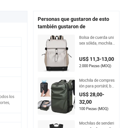
Personas que gustaron de esto
también gustaron de
Bolsa de cuerda uni
sex sólida, mochila
casual para viajes al
aire libre
US$ 11,3-13,00
2.000 Piezas (MOQ)
Mochila de compres
ión para portátil, bol
sa de viaje al vacío c
US$ 28,00-
odos los
on balanza de man
32,00
portes,
o para maletas
100 Piezas (MOQ)
Mochilas de senderi