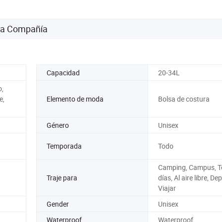
Mochila
 la Compañía
Capacidad
20-34L
o,
e,
Elemento de moda
Bolsa de costura
Género
Unisex
n
Temporada
Todo
Camping, Campus, T
Traje para
días, Al aire libre, De
Viajar
Gender
Unisex
Waterproof
Waterproof