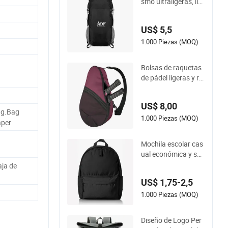
smo ultraligeras, lig
eras, plegables y a p
rueba de agua
US$ 5,5
1.000 Piezas (MOQ)
Bolsas de raquetas
de pádel ligeras y re
sistentes al agua pa
ra entusiastas del te
US$ 8,00
nis
ag.Bag
1.000 Piezas (MOQ)
aper
Mochila escolar cas
ual económica y sen
cilla para niños
aja de
US$ 1,75-2,5
1.000 Piezas (MOQ)
Diseño de Logo Per