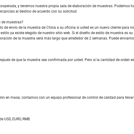
cooperada, y tenemos nuestra propia sala de elaboración de muestras. Podemos h
cancías al destino de acuerdo con su solicitud.
a de muestras?
o de envío de la muestra de China a su oficina si usted es un nuevo cliente para n
stilo ya existe elegido de nuestro sitio web. Si el diseño de estilo de muestra es su
boración de la muestra será más largo que alrededor de 2 semanas. Puede enviarnos
pués de que la muestra sea confirmada por usted. Pero si la cantidad de orden es
ción en masa; contamos con un equipo profesional de control de calidad para lleva
de USD, EURO, RMB.