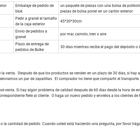
erior
Embalaje de pedido de
un paquete de piezas con una bolsa de polibol
bluk
piezas de bolsa poner en un cartón exterior
Pedir a granel el tamaño
45*30*30cm
de la caja exterior
Envío de pedidos a
por mar, camión, tren o aire
granel
Plazo de entrega de
30 días mientras recibe el pago del depósito o
pedidos de Bulke
e la venta. Después de que los productos se venden en un plazo de 30 días, si hay 
reenviamos un par de zapatillas. El comprador no tiene que compartir el transporte.
ost-venta. Si hay algún problema de calidad después de 60 días desde la hora de en
rrespondiente flete al cliente. O haga un nuevo pedido y envíelos a los clientes de
d o la cantidad de pedido. Cuando usted está haciendo una pregunta, por favor hág