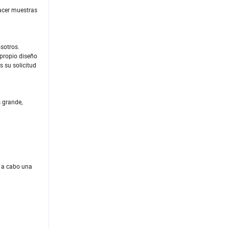
acer muestras
osotros.
 propio diseño
 su solicitud
 grande,
r a cabo una