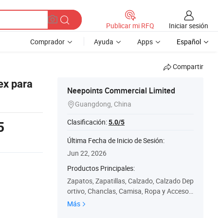
Iniciar sesión
Publicar mi RFQ
Comprador
Ayuda
Apps
Español
Compartir
ex para
Neepoints Commercial Limited
Guangdong, China

Clasificación:
5.0/5
5
Última Fecha de Inicio de Sesión:
Jun 22, 2026
Productos Principales:
Zapatos, Zapatillas, Calzado, Calzado Dep
ortivo, Chanclas, Camisa, Ropa y Accesori
os, Bolsa, Suela, Zapatos para Niños
Más