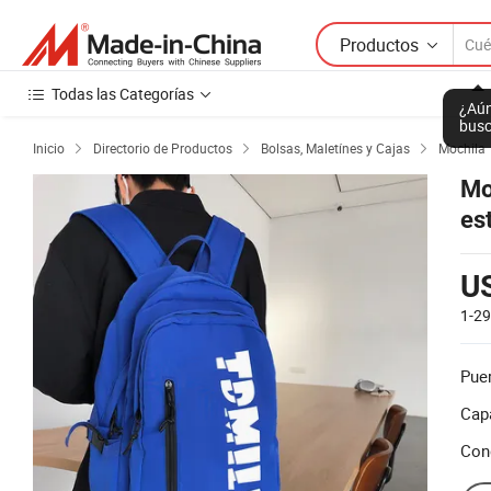
Productos
Todas las Categorías
¿Aún
busc
Inicio
Directorio de Productos
Bolsas, Maletínes y Cajas
Mochila



Mo
es
U
1-2
Puer
Cap
Con