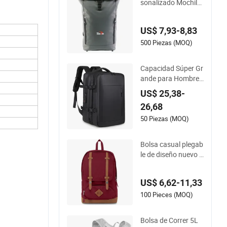
sonalizado Mochila
de Cuero Impermea
ble de Lujo Casual p
US$ 7,93-8,83
ara Deportes de Mo
ntaña, Fitness, Gim
500 Piezas (MOQ)
nasio, Trekking, Ca
mping, Viajes, Send
Capacidad Súper Gr
erismo, Antirrobo p
ande para Hombre
ara Portátil para Ho
s/Mujeres Mochila d
US$ 25,38-
mbres
e Compresión Vacía
26,68
Expandible Mochila
Universal de Negoci
50 Piezas (MOQ)
os Mochila Multifun
cional
Bolsa casual plegab
le de diseño nuevo y
de alta venta, imper
meable, para exterio
US$ 6,62-11,33
res, bolsa diaria eleg
ante para estudiant
100 Pieces (MOQ)
es
Bolsa de Correr 5L