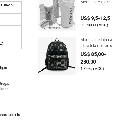
Mochila de Hidratac
sa, luego 20
ión Ligera de Secad
o Rápido para Depo
US$ 9,5-12,5
rtes al Aire Libre Mo
chila para Maratón
50 Piezas (MOQ)
para Hombres y Muj
eres Mochila para M
Mochila de lujo casu
ontar Bolsa de Agu
 LC
al de tela de barro p
a Mochila
ara viajes para muje
US$ 85,00-
res y hombres al air
280,00
e libre
algún
1 Pieza (MOQ)
trega,
 forma
anos saber la