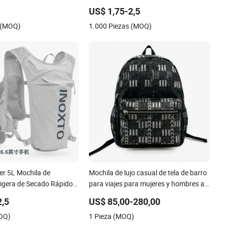
US$ 1,75-2,5
 (MOQ)
1.000 Piezas (MOQ)
er 5L Mochila de
Mochila de lujo casual de tela de barro
Ligera de Secado Rápido
para viajes para mujeres y hombres al
 al Aire Libre Mochila
aire libre
2,5
US$ 85,00-280,00
 para Hombres y Mujeres
MOQ)
1 Pieza (MOQ)
 Montar Bolsa de Agua