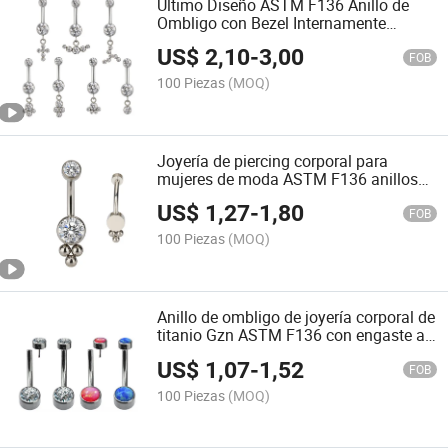
Último Diseño ASTM F136 Anillo de
Ombligo con Bezel Internamente
Rosqueado de Titanio y CZ con CZ
US$
2,10
-
3,00
Colgante, Joyería Corporal de Piercing
FOB
Caliente
100 Piezas
(MOQ)
Joyería de piercing corporal para
mujeres de moda ASTM F136 anillos
de ombligo de cristal doble de titanio
US$
1,27
-
1,80
con CZ
FOB
100 Piezas
(MOQ)
Anillo de ombligo de joyería corporal de
titanio Gzn ASTM F136 con engaste a
presión de CZ y ópalo al por mayor
US$
1,07
-
1,52
FOB
100 Piezas
(MOQ)