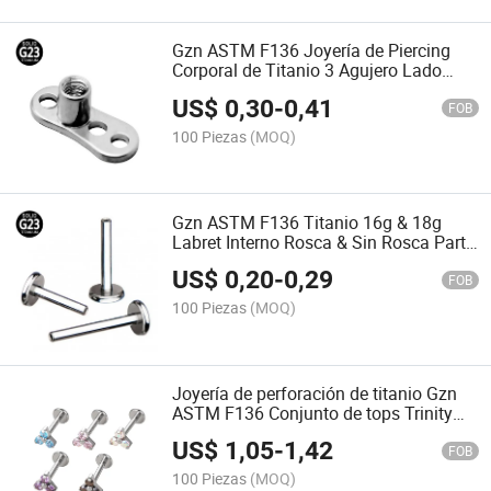
Gzn ASTM F136 Joyería de Piercing
Corporal de Titanio 3 Agujero Lado
Curvado 14G & 16g Ancla Dérmica
US$
0,30
-
0,41
FOB
100 Piezas
(MOQ)
Gzn ASTM F136 Titanio 16g & 18g
Labret Interno Rosca & Sin Rosca Parte
Venta al por mayor diseño
US$
0,20
-
0,29
FOB
100 Piezas
(MOQ)
Joyería de perforación de titanio Gzn
ASTM F136 Conjunto de tops Trinity
CZ Blaze 2mm Anillo de labio con
US$
1,05
-
1,42
rosca interna 16g
FOB
100 Piezas
(MOQ)