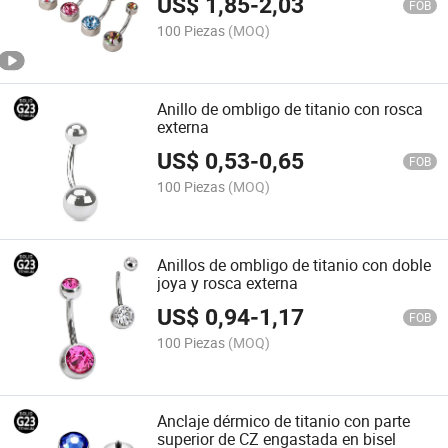
US$
1,85
-
2,03
14G para perforación de joyería
FOB
corporal
100 Piezas
(MOQ)
Anillo de ombligo de titanio con rosca
externa
US$
0,53
-
0,65
FOB
100 Piezas
(MOQ)
Anillos de ombligo de titanio con doble
joya y rosca externa
US$
0,94
-
1,17
FOB
100 Piezas
(MOQ)
Anclaje dérmico de titanio con parte
superior de CZ engastada en bisel