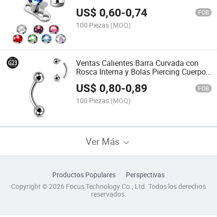
US$
0,60
-
0,74
FOB
100 Piezas
(MOQ)
Ventas Calientes Barra Curvada con
Rosca Interna y Bolas Piercing Cuerpo
de Titanio Joyería Simple para Ceja
US$
0,80
-
0,89
FOB
100 Piezas
(MOQ)
Ver Más
Productos Populares
Perspectivas
Copyright © 2026 Focus Technology Co., Ltd. Todos los derechos
reservados.