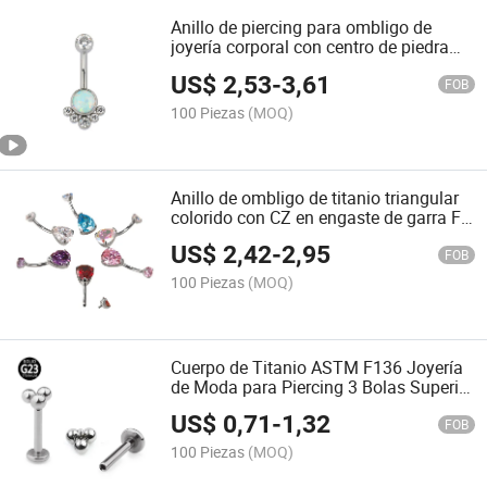
Anillo de piercing para ombligo de
joyería corporal con centro de piedra
ópalo en engaste de bisel y F136
US$
2,53
-
3,61
titanio Hot Gzn con 5 CZ alrededor
FOB
100 Piezas
(MOQ)
Anillo de ombligo de titanio triangular
colorido con CZ en engaste de garra F-
136 anillos para labios joyería de
US$
2,42
-
2,95
piercing corporal al por mayor 14G
FOB
100 Piezas
(MOQ)
Cuerpo de Titanio ASTM F136 Joyería
de Moda para Piercing 3 Bolas Superior
16g Anillos Labret Internamente
US$
0,71
-
1,32
Rosqueados Studs Pendientes Diseño
FOB
Simple
100 Piezas
(MOQ)