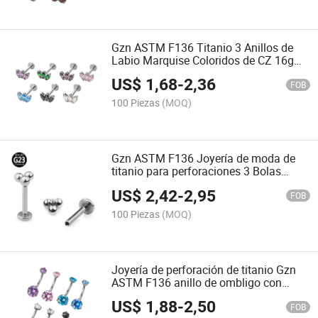
Gzn ASTM F136 Titanio 3 Anillos de
Labio Marquise Coloridos de CZ 16g
Pendientes Labret con Rosca Interna al
US$
1,68
-
2,36
por mayor
FOB
100 Piezas
(MOQ)
Gzn ASTM F136 Joyería de moda de
titanio para perforaciones 3 Bolas
superiores 16g Anillos labret de rosca
US$
2,42
-
2,95
interna, pendientes
FOB
100 Piezas
(MOQ)
Joyería de perforación de titanio Gzn
ASTM F136 anillo de ombligo con
engaste de dos gemas CZ 14G anillo
US$
1,88
-
2,50
de ombligo
FOB