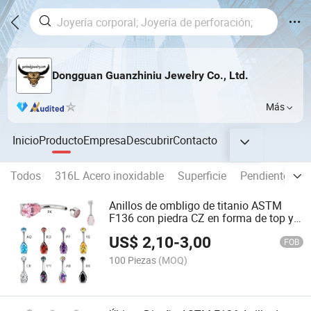
Dongguan Guanzhiniu Jewelry Co., Ltd.
Más
Inicio
Producto
Empresa
Descubrir
Contacto
Todos
316L Acero inoxidable
Superficie
Pendiente
E
Anillos de ombligo de titanio ASTM
F136 con piedra CZ en forma de top y
pera, joyería de piercing corporal para
US$
2,10
-
3,00
mujeres
FOB
100 Piezas
(MOQ)