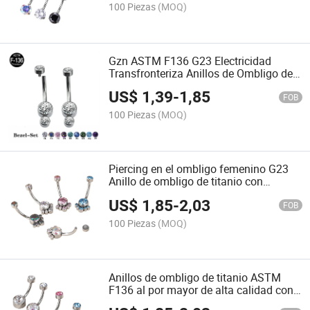
100 Piezas
(MOQ)
Gzn ASTM F136 G23 Electricidad
Transfronteriza Anillos de Ombligo de
Circonio Cúbico Anillos de Pezón
US$
1,39
-
1,85
Perforación Bory Joyería para Mujeres
FOB
100 Piezas
(MOQ)
Piercing en el ombligo femenino G23
Anillo de ombligo de titanio con
zirconia
US$
1,85
-
2,03
FOB
100 Piezas
(MOQ)
Anillos de ombligo de titanio ASTM
F136 al por mayor de alta calidad con
engaste de bisel de piedra de ópalo