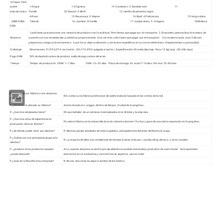
40 tipos 10ml
aceite
1.Ginger 10.Cypress 19.Cardamon 2.Sandalwood 11.
esencial único
Tomillo 20.Niaouli 3.Mirrh 12.semilla de pimienta negra
4.Rose 13.Ravensara 5.Vejerer 14.Basil 6.Palmarosa 15.hinojo dulce
OBM/ODM/
7.Neroli 16.Jasmine 8.Vanilla 17.Juniper Berry 9. Orégano 18.Melissa
OEM
1.podríamos proporcionar una muestra de producto con la solicitud. Pero tienes que pagar por el transporte. 2.Si necesita personalizar la muestra de
Muestra
acuerdo con sus necesidades, podríamos proporcionarla. Una vez más, sólo tienes que pagar por el transporte. 3.la muestra tarda unos 3 días en
prepararse y luego se la enviaremos. 4.por favor, deje su dirección y contactos específicos en su correo electrónico. Respetaremos su privacidad.
Embalaje
Dimensiones: 51,3*34,2*14 cm/cartón (20,1*13,4*5,5 pulgadas/cartón) Especificación:60 unidades/caja Peso: 12 kg/caja (26,4 lb/caja)
Pago OEM
50% de depósito antes de producir, saldo de pago antes del envío.
Tiempo
Tiempo de producción: OBM: 1~7 días OEM: 15~25 días Plazo de entrega: En avión:7-14 días Por mar: 25-40 días
P: ¿es usted una fábrica o una empresa
R:Sí, somos una fábrica profesional de aceite esencial basada en las ventas de la red.
comercial?
P:¿Dónde está ubicada su fábrica?
A:está situado en Longgui, distrito de Baiyun, Ciudad de Guangzhou.
P: ¿Cuántos empleados tiene?
R:hay alrededor de un centenar de empleados en la fábrica y la empresa.
P: ¿Cuántos años de experiencia en
R:nuestra fábrica se ha desarrollado en la industria durante 15 años y goza de una cierta reputación en Guangzhou.
producción tiene su fábrica?
P:¿de dónde suelen venir sus clientes?
R: Muchos países alrededor de toda la palabra, principalmente América del Norte y Europa.
P:¿Cuáles son sus principales grupos de
R: La mayoría de ellos son vendedores de tiendas locales, Amazon, Lazada, eBay, deseo y. y otros canales.
clientes?
P: ¿produce otros productos excepto
A:no, nuestra empresa se centra principalmente en aceites esenciales y productos de suero facial. Solo queremos
¿aceite esencial?
centrarnos en una industria y convertirnos en expertos. ¡eso es todo!
P:¿Cuál es la filosofía de su empresa?
R: Nunca renuncie y busque la verdad de los hechos.