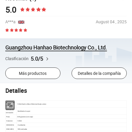
5.0
A***a
August 04 , 2025
Guangzhou Hanhao Biotechnology Co., Ltd.
5.0/5
Clasificación
Más productos
Detalles de la compañía
Detalles
Nombre del
120ml Kanho Silver Shimmer Body Lotion
producto
Método de
Destilado al vapor
extracción
Peso
300 g/pieza (con caja)
Volumen
120ml
OBM-MOQ
3 unidades
OEM-MOQ
500 unidades