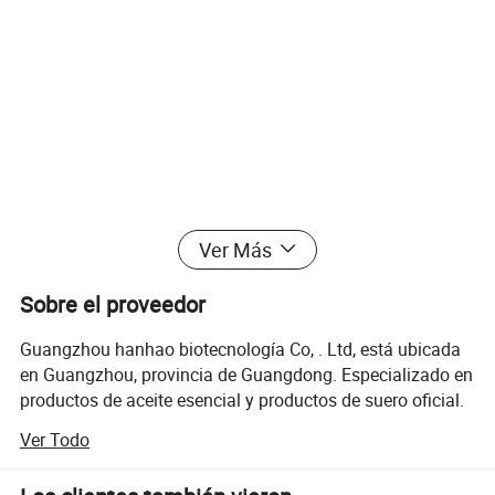
Ver Más
Sobre el proveedor
Guangzhou hanhao biotecnología Co, . Ltd, está ubicada
en Guangzhou, provincia de Guangdong. Especializado en
productos de aceite esencial y productos de suero oficial.
Tenemos nuestra propia fábrica que se dedicó a la
Ver Todo
investigación y desarrollo de cosméticos, producción e
integración de marketing. Nos especializamos en