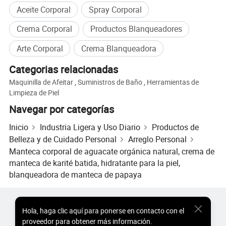
requisito de envase, la calidad del aceite, etc.
Aceite Corporal
Spray Corporal
P: ¿es usted una fábrica o una empresa comercial?
Crema Corporal
Productos Blanqueadores
R: Sí, somos una fábrica profesional de aceite esencial
Arte Corporal
Crema Blanqueadora
basada en las ventas de la red.
Categorias relacionadas
P: ¿Dónde está ubicada su fábrica?
Maquinilla de Afeitar
,
Suministros de Baño
,
Herramientas de
Limpieza de Piel
R: Está situado en Longgui, distrito de Baiyun, Ciudad de
Navegar por categorías
Guangzhou.
Inicio
Industria Ligera y Uso Diario
Productos de
P: ¿Cuántos empleados tiene?
Belleza y de Cuidado Personal
Arreglo Personal
R: Hay alrededor de un centenar de empleados en la
Manteca corporal de aguacate orgánica natural, crema de
fábrica y la empresa.
manteca de karité batida, hidratante para la piel,
blanqueadora de manteca de papaya
P: ¿Cuántos años de experiencia en producción tiene su
fábrica?
Productos Populares
Precio de Productos Populares
Hola
,
haga clic aquí para ponerse en contacto con el
R: Nuestra fábrica se ha desarrollado en la industria
Productos Populares al por Mayor
Comprador de Estrella
proveedor para obtener más información.
durante 15 años y goza de una cierta reputación en