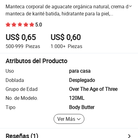
Manteca corporal de aguacate orgánica natural, crema de
manteca de karité batida, hidratante para la piel,
blanqueadora de manteca de papaya
5.0
US$ 0,65
US$ 0,60
500-999
Piezas
1.000+
Piezas
Atributos del Producto
Uso
para casa
Doblada
Desplegado
Grupo de Edad
Over The Age of Three
No. de Modelo.
120ML
Tipo
Body Butter
Ver Más
Reseñas
(1)