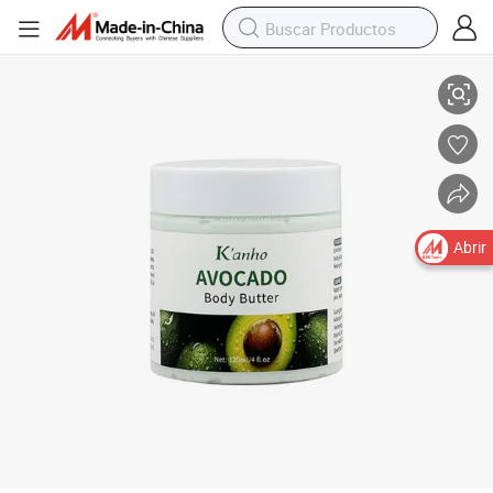
Manteca corporal de aguacate orgánica natural, crema de manteca de kar
Abrir