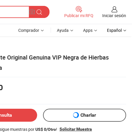
Iniciar sesión
Publicar mi RFQ
Comprador
Ayuda
Apps
Español
nte Original Genuina VIP Negra de Hierbas
a
0
nsulta
Charlar
nsigue muestras por
!
Solicitar Muestra
US$ 0/Otro