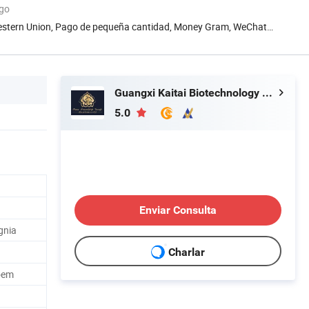
ago
Western Union, Pago de pequeña cantidad, Money Gram, WeChat
Guangxi Kaitai Biotechnology Co., Ltd.
5.0
Enviar Consulta
ignia
Charlar
oem