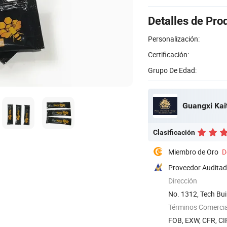
Detalles de Pro
Personalización:
Certificación:
Grupo De Edad:
Guangxi Kait
Clasificación
Miembro de Oro
D
Proveedor Audita
Dirección
No. 1312, Tech Bui
...
Términos Comercia
FOB, EXW, CFR, CIF