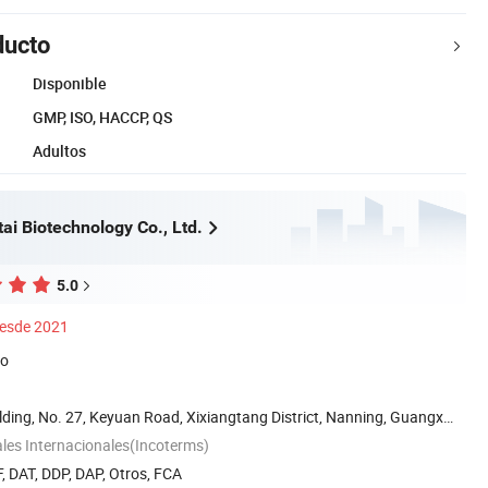
ducto
Disponible
GMP, ISO, HACCP, QS
Adultos
ai Biotechnology Co., Ltd.
5.0
esde 2021
do
lding, No. 27, Keyuan Road, Xixiangtang District, Nanning, Guangxi,
les Internacionales(Incoterms)
, DAT, DDP, DAP, Otros, FCA