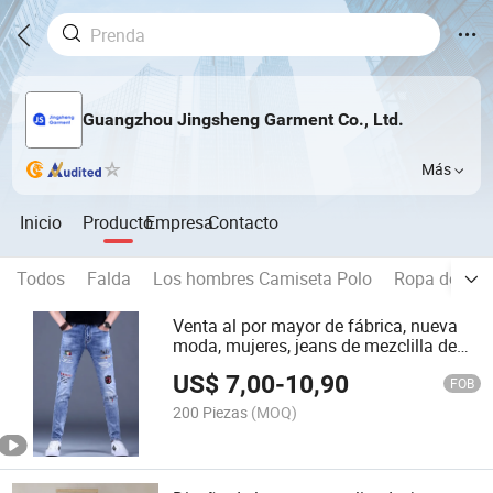
Guangzhou Jingsheng Garment Co., Ltd.
Más
Inicio
Producto
Empresa
Contacto
Todos
Falda
Los hombres Camiseta Polo
Ropa de niñ
Venta al por mayor de fábrica, nueva
moda, mujeres, jeans de mezclilla de
tiro alto
US$
7,00
-
10,90
FOB
200 Piezas
(MOQ)