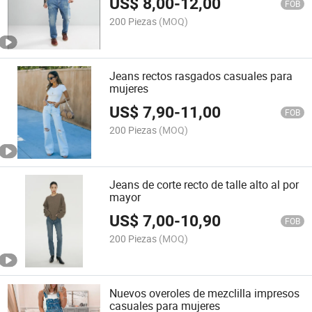
US$
8,00
-
12,00
FOB
200 Piezas
(MOQ)
Jeans rectos rasgados casuales para
mujeres
US$
7,90
-
11,00
FOB
200 Piezas
(MOQ)
Jeans de corte recto de talle alto al por
mayor
US$
7,00
-
10,90
FOB
200 Piezas
(MOQ)
Nuevos overoles de mezclilla impresos
casuales para mujeres