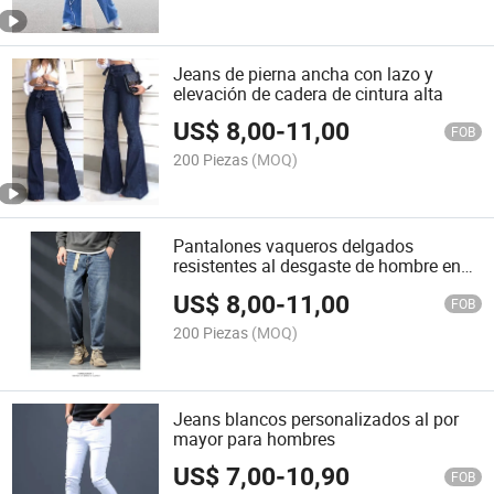
Jeans de pierna ancha con lazo y
elevación de cadera de cintura alta
US$
8,00
-
11,00
FOB
200 Piezas
(MOQ)
Pantalones vaqueros delgados
resistentes al desgaste de hombre en
negro y gris de pierna recta
US$
8,00
-
11,00
FOB
200 Piezas
(MOQ)
Jeans blancos personalizados al por
mayor para hombres
US$
7,00
-
10,90
FOB