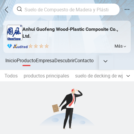
Anhui Guofeng Wood-Plastic Composite Co.,
Ltd.
Más
Inicio
Producto
Empresa
Descubrir
Contacto
Todos
productos principales
suelo de decking de wpc