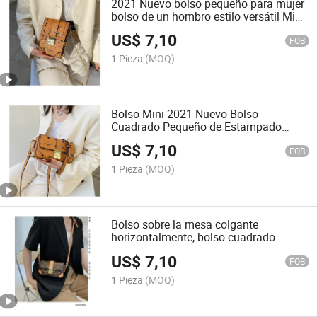
2021 Nuevo bolso pequeño para mujer
bolso de un hombro estilo versátil Mini
bolsa de teléfono móvil
US$
7,10
FOB
1 Pieza
(MOQ)
Bolso Mini 2021 Nuevo Bolso
Cuadrado Pequeño de Estampado
Versátil Bandolera Cruzada Bolso para
US$
7,10
Móvil
FOB
1 Pieza
(MOQ)
Bolso sobre la mesa colgante
horizontalmente, bolso cuadrado
pequeño, bolso multifuncional, bolso
US$
7,10
de hombro
FOB
1 Pieza
(MOQ)