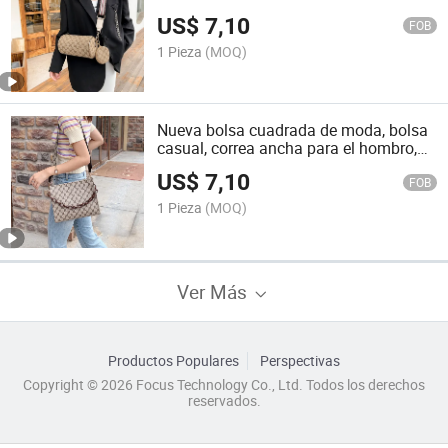
Cruzado Moda Bolsa Redonda Tipo
US$
7,10
Cubo
FOB
1 Pieza
(MOQ)
Nueva bolsa cuadrada de moda, bolsa
casual, correa ancha para el hombro,
bolsa cruzada retro
US$
7,10
FOB
1 Pieza
(MOQ)
Ver Más
Productos Populares
Perspectivas
Copyright © 2026 Focus Technology Co., Ltd. Todos los derechos
reservados.