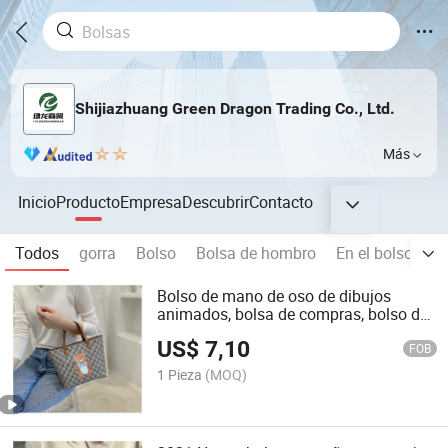
Shijiazhuang Green Dragon Trading Co., Ltd.
Más
Inicio
Producto
Empresa
Descubrir
Contacto
Todos
gorra
Bolso
Bolsa de hombro
En el bolso
M
Bolso de mano de oso de dibujos
animados, bolsa de compras, bolso de
moda para dama
US$
7,10
FOB
1 Pieza
(MOQ)