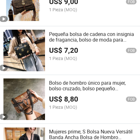
US$
9,00
FOB
1 Pieza
(MOQ)
Pequeña bolsa de cadena con insignia
de fragancia, bolso de moda para
damas, bolso cruzado de alto sentido
US$
7,20
FOB
1 Pieza
(MOQ)
Bolso de hombro único para mujer,
bolso cruzado, bolso pequeño
cuadrado de ambiente joker
US$
8,80
FOB
1 Pieza
(MOQ)
Mujeres prime; S Bolsa Nueva Versátil
Banda Ancha Bolsa de Hombro