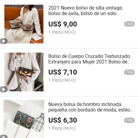
2021 Nuevo bolso de silla vintage,
bolso de axila, bolso de un solo
hombro versátil, bolso de moda para
US$
9,00
dama
FOB
1 Pieza
(MOQ)
Bolso de Cuerpo Cruzado Texturizado
Extranjero para Mujer 2021 Bolso de
Cadena de Moda Versátil
US$
7,10
FOB
1 Pieza
(MOQ)
Nueva bolsa de hombro inclinada
pequeña con bordado de moda, estilo
étnico
US$
6,30
FOB
1 Pieza
(MOQ)