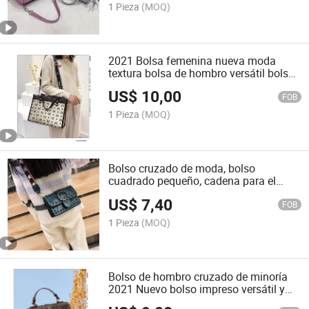
1 Pieza
(MOQ)
2021 Bolsa femenina nueva moda
textura bolsa de hombro versátil bolsa
cruzada
US$
10,00
FOB
1 Pieza
(MOQ)
Bolso cruzado de moda, bolso
cuadrado pequeño, cadena para el
hombro, restaurar formas antiguas,
US$
7,40
viento del puerto
FOB
1 Pieza
(MOQ)
Bolso de hombro cruzado de minoría
2021 Nuevo bolso impreso versátil y
elegante