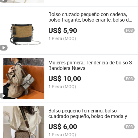
Bolso cruzado pequeño con cadena,
bolso fragante, bolso errante, bolso de
mujer de moda europea
US$
5,90
FOB
1 Pieza
(MOQ)
Mujeres primera; Tendencia de bolso S
Bandolera Nueva
US$
10,00
FOB
1 Pieza
(MOQ)
Bolso pequeño femenino, bolso
cuadrado pequeño, bolso de moda y
ocio, con correa ancha para el hombro,
US$
6,00
bolso de un solo hombro
FOB
1 Pieza
(MOQ)