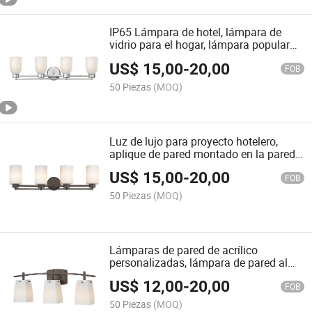
IP65 Lámpara de hotel, lámpara de
vidrio para el hogar, lámpara popular
para baño, luces interiores, acabado en
US$
15,00
-
20,00
níquel cepillado con accesorios, luz de
FOB
pared de vidrio para el baño
50 Piezas
(MOQ)
Luz de lujo para proyecto hotelero,
aplique de pared montado en la pared,
estilo retro, corredor, dormitorio, baño,
US$
15,00
-
20,00
accesorio de tocador, luces de pared
FOB
LED para al lado de la cama
50 Piezas
(MOQ)
Lámparas de pared de acrílico
personalizadas, lámpara de pared al
por mayor, luces modernas LED 3,
US$
12,00
-
20,00
luces blancas, accesorio de
FOB
iluminación para baño, luces de
50 Piezas
(MOQ)