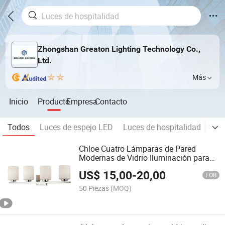
Zhongshan Greaton Lighting Technology Co.,
Ltd.
Más
Inicio
Producto
Empresa
Contacto
Todos
Luces de espejo LED
Luces de hospitalidad
Lám
Chloe Cuatro Lámparas de Pared
Modernas de Vidrio Iluminación para
Baño
US$
15,00
-
20,00
FOB
50 Piezas
(MOQ)