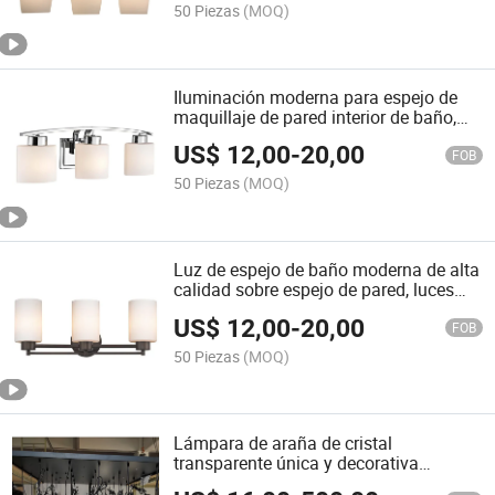
50 Piezas
(MOQ)
Iluminación moderna para espejo de
maquillaje de pared interior de baño,
luz de montaje en superficie de hierro y
US$
12,00
-
20,00
aluminio
FOB
50 Piezas
(MOQ)
Luz de espejo de baño moderna de alta
calidad sobre espejo de pared, luces
cosméticas a prueba de agua, luces
US$
12,00
-
20,00
modernas
FOB
50 Piezas
(MOQ)
Lámpara de araña de cristal
transparente única y decorativa
personalizada, luz de lujo, lámpara