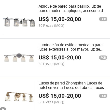
Aplique de pared para pasillo, luz de
pared moderna, apliques, accesorio de
iluminación de pared con pantalla de
US$
15,00
-
20,00
vidrio transparente para baño, metal
FOB
industrial
50 Piezas
(MOQ)
Iluminación de estilo americano para
luces exteriores al por mayor, luz de
baño, luz decorativa de pared interior,
US$
15,00
-
20,00
luz de montaje en superficie de hierro,
FOB
aluminio, PVC, luz LED de espejo de
50 Piezas
(MOQ)
maquillaje
Luces de pared Zhongshan Luces de
hotel en venta Luces de fábrica Luces
tradicionales 4-Light Acabado en
US$
15,00
-
20,00
cromo para luces de tocador de baño
FOB
Luz de pared LED
50 Piezas
(MOQ)