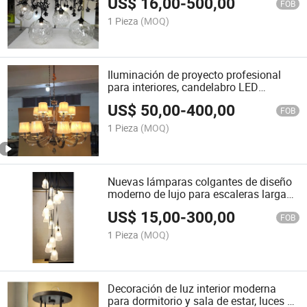
US$
16,00
-
500,00
colgante moderna, iluminación interior
FOB
1 Pieza
(MOQ)
Iluminación de proyecto profesional
para interiores, candelabro LED
colgante personalizado para vestíbulo
US$
50,00
-
400,00
de hotel, luces modernas, candelabro
FOB
pequeño
1 Pieza
(MOQ)
Nuevas lámparas colgantes de diseño
moderno de lujo para escaleras largas,
candelabro de luz LED elegante para
US$
15,00
-
300,00
escaleras
FOB
1 Pieza
(MOQ)
Decoración de luz interior moderna
para dormitorio y sala de estar, luces de