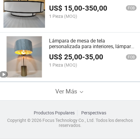
techo LED redondas
US$
15,00
-
350,00
FOB
1 Pieza
(MOQ)
Lámpara de mesa de tela
personalizada para interiores, lámpara
de mesa a medida para hotel,
US$
25,00
-
35,00
restaurante y dormitorio, iluminación
FOB
interior
1 Pieza
(MOQ)
Ver Más
Productos Populares
Perspectivas
Copyright © 2026 Focus Technology Co., Ltd. Todos los derechos
reservados.