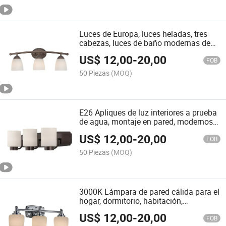
tocador de hotel, luz de pared
Luces de Europa, luces heladas, tres
cabezas, luces de baño modernas de
acrílico, iluminación LED de tocador
US$
12,00
-
20,00
para baño, luces de hotel, luces de
FOB
pared montadas en espejo, luces de
50 Piezas
(MOQ)
baño LED
E26 Apliques de luz interiores a prueba
de agua, montaje en pared, modernos y
regulables 3 Lights/4 Lámparas LED
US$
12,00
-
20,00
para baño, apliques de espejo, luces
FOB
modernas
50 Piezas
(MOQ)
3000K Lámpara de pared cálida para el
hogar, dormitorio, habitación,
decoración de hotel, aplique de acrílico
US$
12,00
-
20,00
moderno, luces modernas, luz de pared
FOB