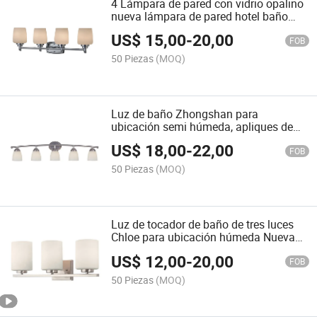
4 Lámpara de pared con vidrio opalino
nueva lámpara de pared hotel baño
artículos para el hogar apliques de
US$
15,00
-
20,00
pared iluminación de tocador luz de
FOB
pared
50 Piezas
(MOQ)
Luz de baño Zhongshan para
ubicación semi húmeda, apliques de
baño, acabado en latón cepillado,
US$
18,00
-
22,00
moderno, pared con pantalla de vidrio
FOB
transparente, luces vintage modernas,
50 Piezas
(MOQ)
luz de pared
Luz de tocador de baño de tres luces
Chloe para ubicación húmeda Nueva
luz de tocador de baño 3 Fijos de luces
US$
12,00
-
20,00
Pantalla de vidrio globos blanca
FOB
lechosa moderna barra de pared
50 Piezas
(MOQ)