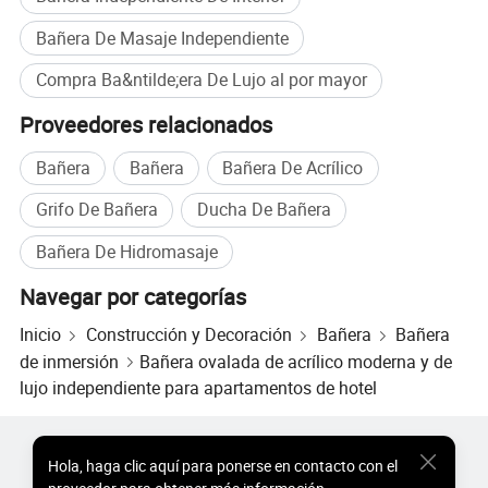
Bañera De Masaje Independiente
Compra Ba&ntilde;era De Lujo al por mayor
Proveedores relacionados
Bañera
Bañera
Bañera De Acrílico
Grifo De Bañera
Ducha De Bañera
Bañera De Hidromasaje
Navegar por categorías
Inicio
Construcción y Decoración
Bañera
Bañera
de inmersión
Bañera ovalada de acrílico moderna y de
lujo independiente para apartamentos de hotel
Productos Populares
Precio de Productos Populares
Hola
,
haga clic aquí para ponerse en contacto con el
Productos Populares al por Mayor
Comprador de Estrella