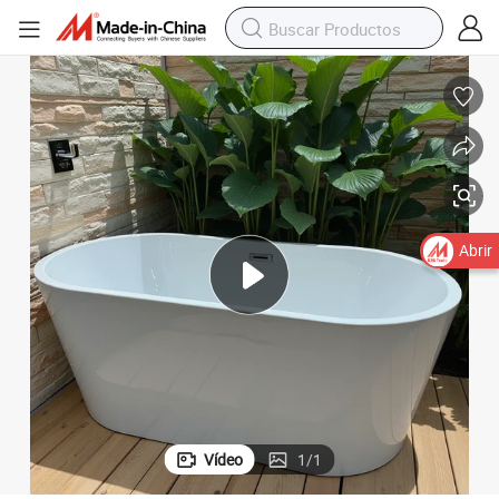
mentos de hotel
Bañera ovalada de acrílico moderna y de lujo independiente para aparta
Abrir
Vídeo
1
/
1