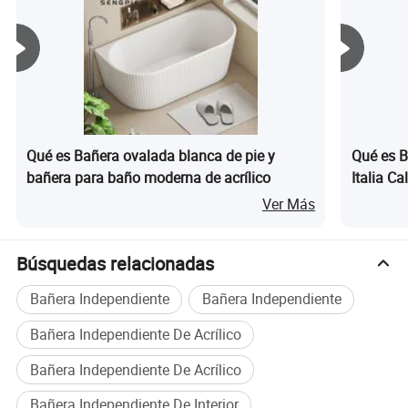
superficie
Qué es Bañera ovalada blanca de pie y
Qué es B
bañera para baño moderna de acrílico
Italia C
fábrica d
Ver Más
personali
Búsquedas relacionadas
Bañera Independiente
Bañera Independiente
Bañera Independiente De Acrílico
Bañera Independiente De Acrílico
Bañera Independiente De Interior