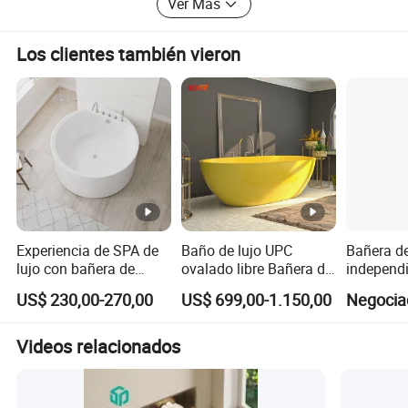
Ver Más
Los clientes también vieron
Experiencia de SPA de
Baño de lujo UPC
Bañera d
lujo con bañera de
ovalado libre Bañera de
independ
hidromasaje redonda
hidromasaje moderno
sistema 
US$ 230,00-270,00
US$ 699,00-1.150,00
Negocia
multifuncional de
resina de piedra
y luces L
acrílico independiente
redonda Baño Baño
lujo
Bañera Negro Blanco
Videos relacionados
Amarillo Acrílico
Sanitario sólido
Proveedor de bañera de