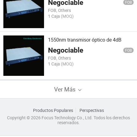
Negociable
FOB
FOB, Others
1 Caja
(MOQ)
1550nm transmisor óptico de 4dB
Negociable
FOB
FOB, Others
1 Caja
(MOQ)
Ver Más
Productos Populares
Perspectivas
Copyright © 2026 Focus Technology Co., Ltd. Todos los derechos
reservados.