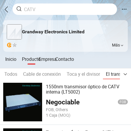
Grandway Electronics Limited
Más
Inicio
Producto
Empresa
Contacto
Todos
Cable de conexión
Toca y el divisor
El transmis
1550nm transmisor óptico de CATV
interna (LT5002)
Negociable
FOB
FOB, Others
1 Caja
(MOQ)