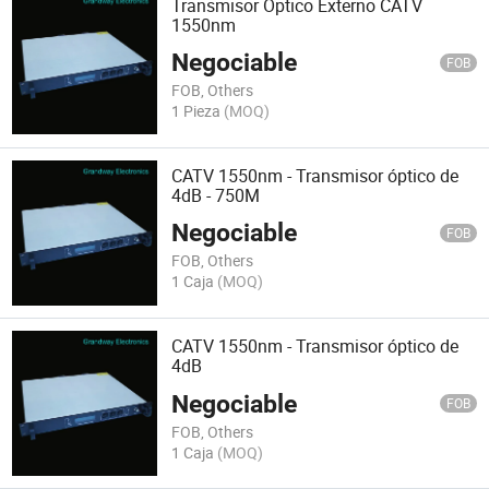
Transmisor Óptico Externo CATV
1550nm
Negociable
FOB
FOB, Others
1 Pieza
(MOQ)
CATV 1550nm - Transmisor óptico de
4dB - 750M
Negociable
FOB
FOB, Others
1 Caja
(MOQ)
CATV 1550nm - Transmisor óptico de
4dB
Negociable
FOB
FOB, Others
1 Caja
(MOQ)