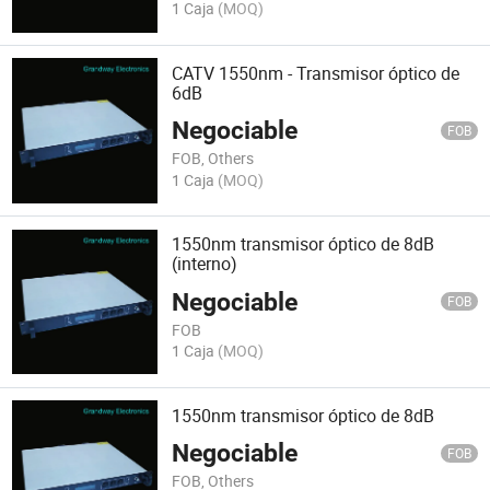
1 Caja
(MOQ)
CATV 1550nm - Transmisor óptico de
6dB
Negociable
FOB
FOB, Others
1 Caja
(MOQ)
1550nm transmisor óptico de 8dB
(interno)
Negociable
FOB
FOB
1 Caja
(MOQ)
1550nm transmisor óptico de 8dB
Negociable
FOB
FOB, Others