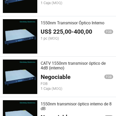
1 Caja
(MOQ)
1550nm Transmisor Óptico Interno
US$
225,00
-
400,00
FOB
1 pc
(MOQ)
CATV 1550nm transmisor óptico de
4dB (interno)
Negociable
FOB
FOB
1 Caja
(MOQ)
1550nm transmisor óptico interno de 8
dB