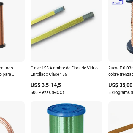
maltado
Clase 155 Alambre de Fibra de Vidrio
2uew-F 0.03
o para
Enrollado Clase 155
cobre trenza
sores solares
US$ 3,5-14,5
US$ 35,00
500 Piezas (MOQ)
5 kilograms 