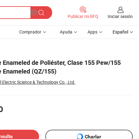
Iniciar sesión
Publicar mi RFQ
Comprador
Ayuda
Apps
Español
 Enameled de Poliéster, Clase 155 Pew/155
e Enameled (QZ/155)
 Electric Science & Technology Co., Ltd.
0
nsulta
Charlar