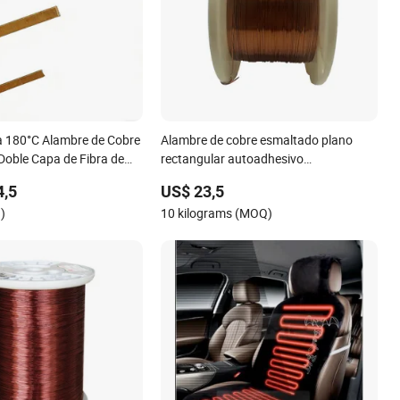
a 180°C Alambre de Cobre
Alambre de cobre esmaltado plano
Doble Capa de Fibra de
rectangular autoadhesivo
personalizado Aiw 220°C 0.7X5mm
4,5
US$ 23,5
para motor
)
10 kilograms (MOQ)