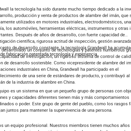
wall la tecnología ha sido durante mucho tiempo dedicado a la inv
arrollo, producción y venta de productos de alambre del imán, que 
amente utilizados en motores industriales, electrodomésticos, un
ía, los automóviles, herramientas eléctricas, instrumentos y otras 
tantes. Después de años de desarrollo, con fuerte capacidad de
tigación científica, rigurosa actitud de inspección, gestión avanzada
cepto de desarrollo constante, la tecnología Grandwall ha acumul
 desarrollado un conjunto de tecnologías y patentes numberous gr
 de fabricación patentada tecnología y experiencia.
capacidad de investigación, un riguroso sistema de control de calida
n de desarrollo sostenible. Como vicepresidente de alambre del i
aciones industriales en China, Grandwall ha participado en el
lecimiento de una serie de estándares de producto, y contribuyó al
án de la industria de alambre en China.
uipo es un sistema en que un pequeño grupo de personas con obj
nes y capacidades diferentes tienen más y más comportamientos
inados o poder. Este grupo de gente del pueblo, como los rasgos f
jan juntos para mantener la supervivencia de una persona.
s un equipo profesional. Nuestros miembros tienen muchos años