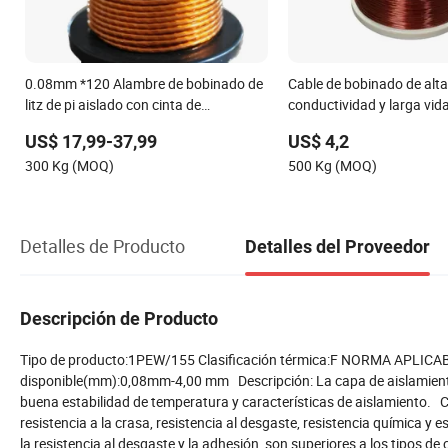
0.08mm *120 Alambre de bobinado de
Cable de bobinado de alta
litz de pi aislado con cinta de
conductividad y larga vida 
mylar/alambre de cobre de bobinado
confiable para generadore
US$ 17,99-37,99
US$ 4,2
300 Kg (MOQ)
500 Kg (MOQ)
Detalles de Producto
Detalles del Proveedor
Descripción de Producto
Tipo de producto:1PEW/155 Clasificación térmica:F NORMA APLICAB
disponible(mm):0,08mm-4,00 mm Descripción: La capa de aislamiento 
buena estabilidad de temperatura y características de aislamiento. Car
resistencia a la crasa, resistencia al desgaste, resistencia química y 
la resistencia al desgaste y la adhesión, son superiores a los tipos d