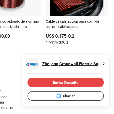
trico redondo de aluminio
Cable de calefacción para cojín de
rsonalizado para
asiento calefaccionado
or
10,00
US$ 0,175-0,2
)
1 Metro (MOQ)
Zhejiang Grandwall Electric Science & Technology Co., Ltd.
Enviar Consulta
año
Charlar
tiene
ena
 de viento,