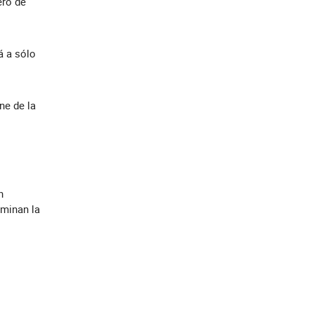
ero de
á a sólo
ne de la
n
ominan la