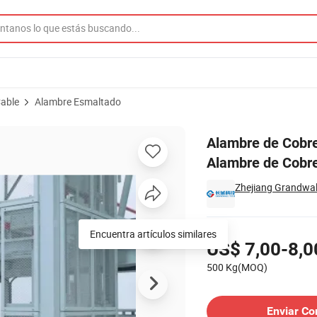
Cable
Alambre Esmaltado
 Clase 155 Pew/155 Alambre de Cobre Enameled (QZ/155)
Alambre de Cobre
Alambre de Cobr
Zhejiang Grandwall
Precios
Encuentra artículos similares
US$ 7,00-8,0
500 Kg(MOQ)
Contactar al Proveedor
Enviar Co