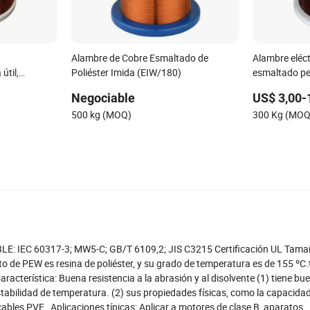
Alambre de Cobre Esmaltado de
Alambre eléc
útil,
Poliéster Imida (EIW/180)
esmaltado pe
s de energía
transformad
Negociable
US$ 3,00-
500 kg (MOQ)
300 Kg (MOQ
LE: IEC 60317-3; MW5-C; GB/T 6109,2; JIS C3215 Certificación UL Tam
de PEW es resina de poliéster, y su grado de temperatura es de 155 ºC.
acterística: Buena resistencia a la abrasión y al disolvente (1) tiene bu
estabilidad de temperatura. (2) sus propiedades físicas, como la capacidad
e cables PVF Aplicaciones típicas: Aplicar a motores de clase B, aparatos,