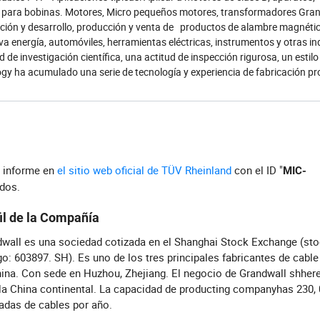
s para bobinas. Motores, Micro pequeños motores, transformadores Gra
ión y desarrollo, producción y venta de productos de alambre magnétic
a energía, automóviles, herramientas eléctricas, instrumentos y otras in
e investigación científica, una actitud de inspección rigurosa, un estilo
gy ha acumulado una serie de tecnología y experiencia de fabricación p
l informe en
el sitio web oficial de TÜV Rheinland
con el ID "
MIC-
ados.
il de la Compañía
wall es una sociedad cotizada en el Shanghai Stock Exchange (st
o: 603897. SH). Es uno de los tres principales fabricantes de cabl
ina. Con sede en Huzhou, Zhejiang. El negocio de Grandwall shher
la China continental. La capacidad de producting companyhas 230,
adas de cables por año.