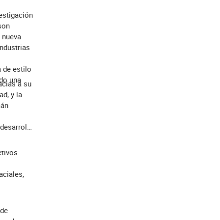
estigación
son
a nueva
industrias
 de estilo
ado una
acias a su
d, y la
mán
 desarrollo
etivos
aciales,
 de