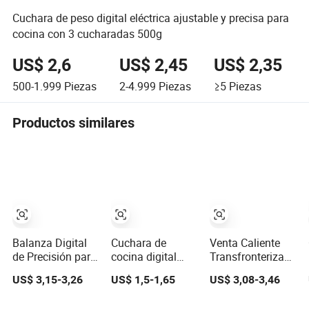
Cuchara de peso digital eléctrica ajustable y precisa para
cocina con 3 cucharadas 500g
US$ 2,6
US$ 2,45
US$ 2,35
500-1.999
Piezas
2-4.999
Piezas
≥5
Piezas
Productos similares
Balanza Digital
Cuchara de
Venta Caliente
de Precisión para
cocina digital
Transfronteriza
el Control de
electrónica mini
Balanza de
US$ 3,15-3,26
US$ 1,5-1,65
US$ 3,08-3,46
Porciones de
de medición
Cocina Digital,
Comida para
ecológica para
0.1g Alta