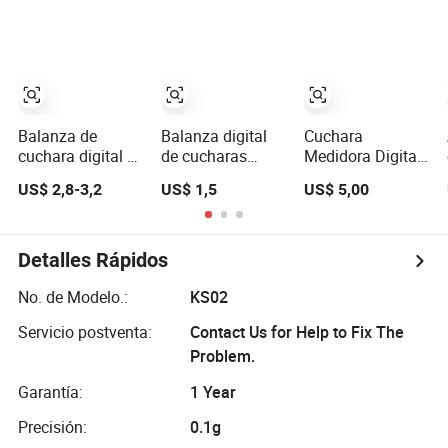
Mascotas
alimentos y
Precisión,
mascotas
Función Cuchara
Balanza de
Balanza digital
Cuchara
cuchara digital de
de cucharas
Medidora Digital
cocina portátil y
multiunidad
300g Alta
US$ 2,8-3,2
US$ 1,5
US$ 5,00
económica de
G/Oz/Ml para
Precisión 0.1g
plástico ABS
mascotas en
Balanzas de
casa
Cocina
Electrónicas
Detalles Rápidos
No. de Modelo.:
KS02
Servicio postventa:
Contact Us for Help to Fix The
Problem.
Garantía:
1 Year
Precisión:
0.1g