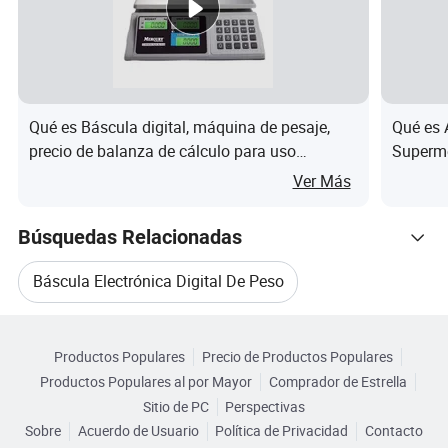
Qué es Báscula digital, máquina de pesaje,
Qué es 
precio de balanza de cálculo para uso
Superme
comercial
Computa
Ver Más
de Pesa
Búsquedas Relacionadas
Báscula Electrónica Digital De Peso
Categorias Relacionadas
Escala De Peso De Alimentos
Productos Populares
Precio de Productos Populares
Navegar por Categorías
Productos Populares al por Mayor
Comprador de Estrella
Báscula Digital De Peso
Sitio de PC
Perspectivas
Sobre
Acuerdo de Usuario
Política de Privacidad
Contacto
Batería De Balanza Digital