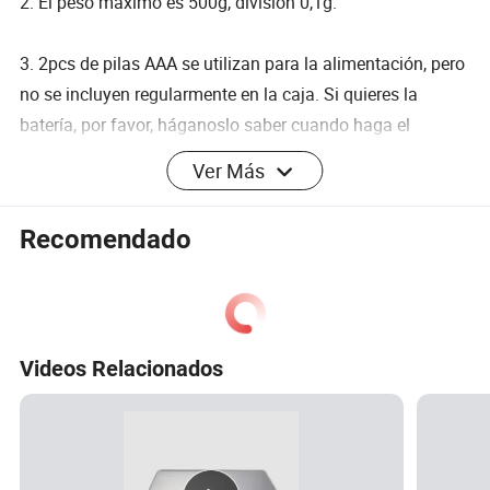
2. El peso máximo es 500g, división 0,1g.
3. 2pcs de pilas AAA se utilizan para la alimentación, pero
no se incluyen regularmente en la caja. Si quieres la
batería, por favor, háganoslo saber cuando haga el
pedido.
Ver Más
4. Aceptar para imprimir su logotipo en escala, o caja de
Recomendado
color personalizada y manual.
Perfil de la empresa
Videos Relacionados