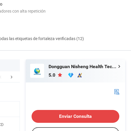
do
dores con alta repetición
odas las etiquetas de fortaleza verificadas (12)
Dongguan Nisheng Health Technology Co., Ltd.
5.0
NTAS FRECUENTES
Enviar Consulta
CD