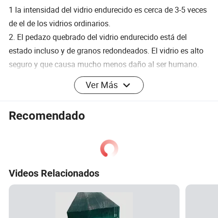
1 la intensidad del vidrio endurecido es cerca de 3-5 veces
de el de los vidrios ordinarios.
2. El pedazo quebrado del vidrio endurecido está del
estado incluso y de granos redondeados. El vidrio es alto
seguro y que causa mucho menos daño al ser humano.
3. Puede soportar un cambio de temperatura de 250
Ver Más
grados.
Utilidad
Recomendado
Vidrio para la ventana, vidrio para el fagade del edificio,
puerta all-glass, partición de cristal, vidrio para el cuarto
de baño, vidrio para los escaparates, carril de la escalera
móvil, pantalla de la construcción, tablero de anuncio de
Videos Relacionados
campo de fútbol, tablero de estante, tapa de tabla hecha
del vidrio, contador y cabina de teléfono etc de la tienda