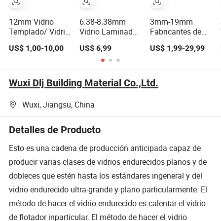
12mm Vidrio
6.38-8.38mm
3mm-19mm
Templado/ Vidrio
Vidrio Laminado
Fabricantes de
Endurecido Claro
Templado Claro
vidrio templado
US$ 1,00-10,00
US$ 6,99
US$ 1,99-29,99
Vidrio de
1830*2440mm
de baja
Seguridad
emisividad en
Templado Vidrio
China, planta de
de Construcción
templado de
Wuxi Dlj Building Material Co.,Ltd.
vidrio, vidrio
templado claro o
Wuxi, Jiangsu, China
recubierto
Detalles de Producto
Esto es una cadena de producción anticipada capaz de
producir varias clases de vidrios endurecidos planos y de
dobleces que estén hasta los estándares ingeneral y del
vidrio endurecido ultra-grande y plano particularmente. El
método de hacer el vidrio endurecido es calentar el vidrio
de flotador inparticular. El método de hacer el vidrio