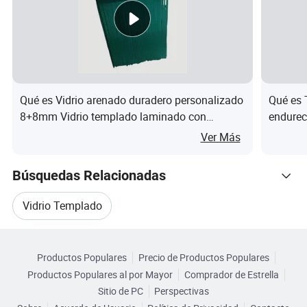
Qué es Vidrio arenado duradero personalizado
Qué es 
8+8mm Vidrio templado laminado con
endurec
0.38mm EVA
norma I
Ver Más
Búsquedas Relacionadas
Vidrio Templado
Categorias Relacionadas
Construyendo El Vidrio Templado
Productos Populares
Precio de Productos Populares
Navegar por Categorías
Productos Populares al por Mayor
Comprador de Estrella
Construcción De Producto De Vidrio Templado
Sitio de PC
Perspectivas