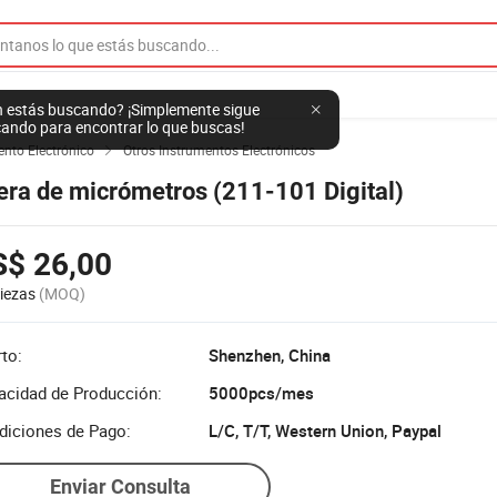
 estás buscando? ¡Simplemente sigue
ando para encontrar lo que buscas!
ento Electrónico
Otros Instrumentos Electrónicos

era de micrómetros (211-101 Digital)
S$ 26,00
iezas
(MOQ)
to:
Shenzhen, China
acidad de Producción:
5000pcs/mes
diciones de Pago:
L/C, T/T, Western Union, Paypal
Enviar Consulta