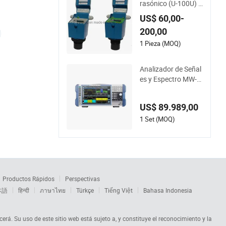
rasónico (U-100U) I
ntegrar
US$ 60,00-
200,00
1 Pieza (MOQ)
Analizador de Señal
es y Espectro MW-R
&S Fsw43 Nuevo y
Original 2Hz-43.5G
US$ 89.989,00
Hz Precio de Mayori
sta de Fábrica
1 Set (MOQ)
Productos Rápidos
Perspectivas
本語
हिन्दी
ภาษาไทย
Türkçe
Tiếng Việt
Bahasa Indonesia
cerá. Su uso de este sitio web está sujeto a, y constituye el reconocimiento y la