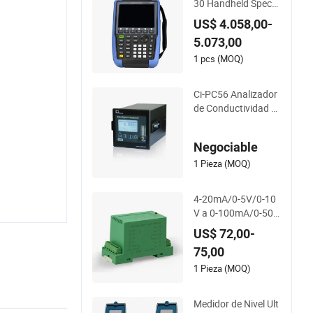
30 Handheld Spectr
um Analyzer rango
US$ 4.058,00-
de frecuencia 9kHz
5.073,00
~3,6GHz
1 pcs (MOQ)
Ci-PC56 Analizador
de Conductividad Té
rmica
Negociable
1 Pieza (MOQ)
4-20mA/0-5V/0-10
V a 0-100mA/0-500
mA/0-1A Amplificad
US$ 72,00-
or de Aislamiento de
75,00
Corriente Grande C
onvertidor
1 Pieza (MOQ)
Medidor de Nivel Ult