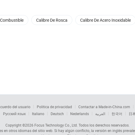
 Combustible
Calibre De Rosca
Calibre De Acero Inoxidable
cuerdo del usuario
Política de privacidad
Contactar a Made-in-China.com
Русский язык
Italiano
Deutsch
Nederlands
العربية
한국어
日
Copyright ©2026
Focus Technology Co., Ltd.
Todos los derechos reservados.
s en otros idiomas del sitio web. Si hay algún conflicto, la versión en inglés prevale