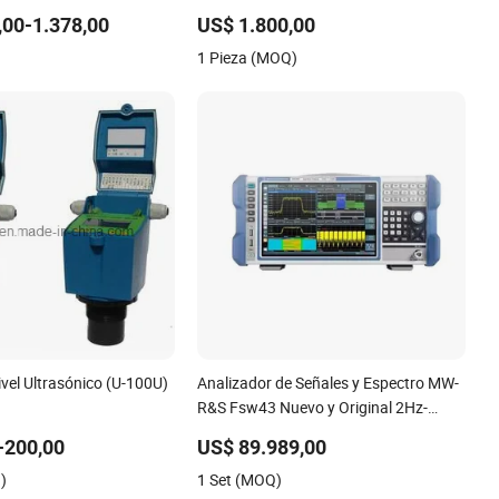
 Energía
Almacenamiento Digital
,00-1.378,00
US$ 1.800,00
1 Pieza (MOQ)
vel Ultrasónico (U-100U)
Analizador de Señales y Espectro MW-
R&S Fsw43 Nuevo y Original 2Hz-
43.5GHz Precio de Mayorista de
-200,00
US$ 89.989,00
Fábrica
)
1 Set (MOQ)