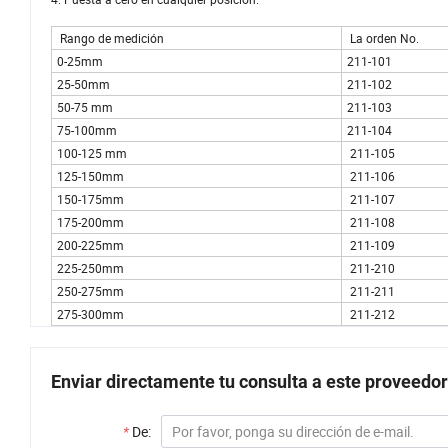
Rango de medición
La orden No.
0-25mm
211-101
25-50mm
211-102
50-75 mm
211-103
75-100mm
211-104
100-125 mm
211-105
125-150mm
211-106
150-175mm
211-107
175-200mm
211-108
200-225mm
211-109
225-250mm
211-210
250-275mm
211-211
275-300mm
211-212
Enviar directamente tu consulta a este proveedor
*
De: