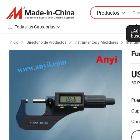
Productos
Todas las Categorías
¿Aún
busc
Inicio
Directorio de Productos
Instrumentos y Medidores
Instrum



Fu
U
50 P
Puer
Cap
Con