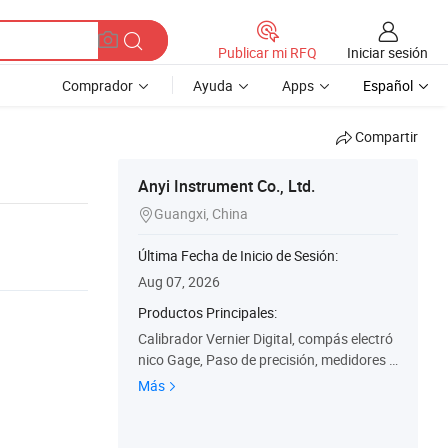
Iniciar sesión
Publicar mi RFQ
Comprador
Ayuda
Apps
Español
Compartir
Anyi Instrument Co., Ltd.
Guangxi, China

Última Fecha de Inicio de Sesión:
Aug 07, 2026
Productos Principales:
Calibrador Vernier Digital, compás electró
nico Gage, Paso de precisión, medidores d
e indicador, Micrómetros, instrumentos de
Más
diseño especial, Micro pinzas, profundida
d de los medidores digitales, unidades de
escala Digital Clinometers