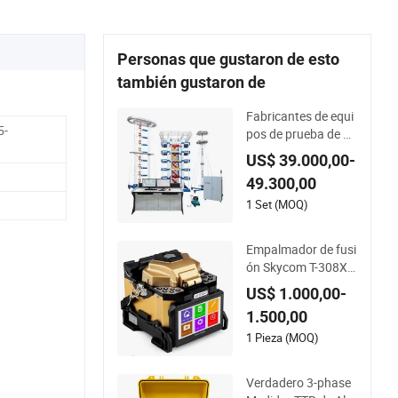
Personas que gustaron de esto
también gustaron de
Fabricantes de equi
5-
pos de prueba de alt
a tensión HVHIPOT
US$ 39.000,00-
300kV/30kJ Prueba
49.300,00
de voltaje de impuls
o
1 Set (MOQ)
Empalmador de fusi
ón Skycom T-308X,
Empalmador de fusi
US$ 1.000,00-
ón de alta venta
1.500,00
1 Pieza (MOQ)
Verdadero 3-phase