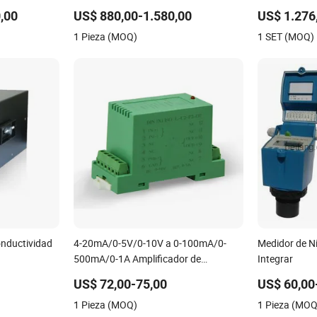
Relación de Transformador Trifásico
Analizador de
,00
US$ 880,00-1.580,00
US$ 1.276
para Transformador de Corriente y
1 Pieza (MOQ)
1 SET (MOQ)
Voltaje
onductividad
4-20mA/0-5V/0-10V a 0-100mA/0-
Medidor de Ni
500mA/0-1A Amplificador de
Integrar
Aislamiento de Corriente Grande
US$ 72,00-75,00
US$ 60,00
Convertidor
1 Pieza (MOQ)
1 Pieza (MOQ