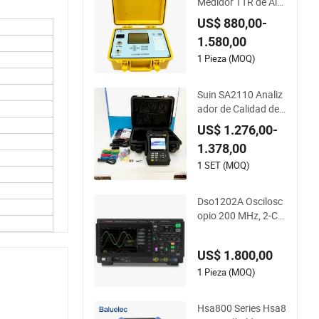
Medidor TTR de Alta
Precisión Probador
US$ 880,00-
Digital de Relación d
1.580,00
e Transformador Tri
fásico para Transfo
1 Pieza (MOQ)
rmador de Corriente
y Voltaje
Suin SA2110 Analiz
ador de Calidad de
Energía Digital Port
US$ 1.276,00-
átil Trifásico Analiza
1.378,00
dor de Energía
1 SET (MOQ)
Dso1202A Oscilosc
opio 200 MHz, 2-Ch
annel Osciloscopio
de Almacenamiento
US$ 1.800,00
Digital
1 Pieza (MOQ)
Hsa800 Series Hsa8