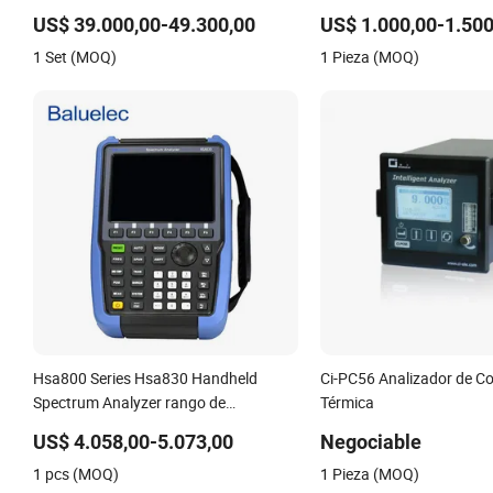
Prueba de voltaje de impulso
venta
US$ 39.000,00-49.300,00
US$ 1.000,00-1.500
1 Set (MOQ)
1 Pieza (MOQ)
Hsa800 Series Hsa830 Handheld
Ci-PC56 Analizador de C
Spectrum Analyzer rango de
Térmica
frecuencia 9kHz~3,6GHz
US$ 4.058,00-5.073,00
Negociable
1 pcs (MOQ)
1 Pieza (MOQ)