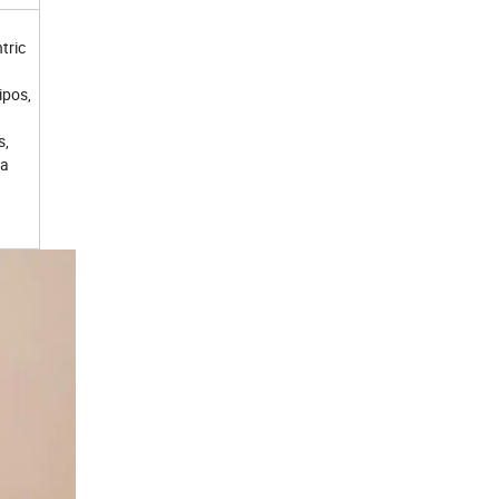
tric
ipos,
s,
ra