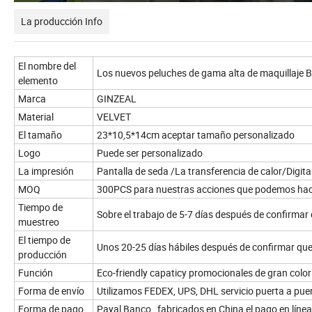
La producción Info
El nombre del
Los nuevos peluches de gama alta de maquillaje Be
elemento
Marca
GINZEAL
Material
VELVET
El tamaño
23*10,5*14cm aceptar tamaño personalizado
Logo
Puede ser personalizado
La impresión
Pantalla de seda /La transferencia de calor/Digita
MOQ
300PCS para nuestras acciones que podemos ha
Tiempo de
Sobre el trabajo de 5-7 días después de confirmar
muestreo
El tiempo de
Unos 20-25 días hábiles después de confirmar qu
producción
Función
Eco-friendly capaticy promocionales de gran color
Forma de envío
Utilizamos FEDEX, UPS, DHL servicio puerta a pu
Forma de pago
Payal Banco ,,fabricados en China el pago en líne