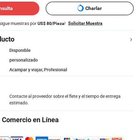
nsulta
Charlar
nsigue muestras por
!
Solicitar Muestra
US$ 80/Pieza
ducto
Disponible
personalizado
Acampar y viajar, Profesional
Contacte al proveedor sobre el flete y el tiempo de entrega
estimado.
l Comercio en Línea