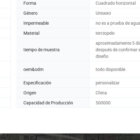
Forma
Cuadrado horizontal
Género
Unisexo
Impermeable
no es a prueba de agu
Material
terciopelo
aproximadamente 5 dí
tiempo de muestra
después de confirmar e
diseño
oem&odm
todo disponible
Especificación
personalizar
Origen
China
Capacidad de Producción
500000