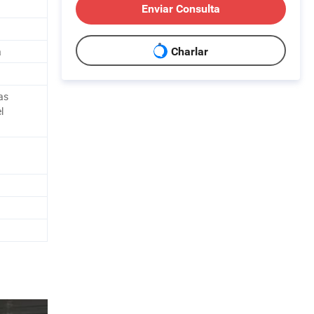
Enviar Consulta
a
Charlar
as
l