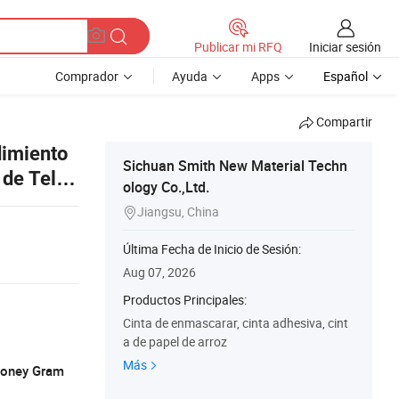
Iniciar sesión
Publicar mi RFQ
Comprador
Ayuda
Apps
Español
Compartir
dimiento
Sichuan Smith New Material Techn
de Tela
ology Co.,Ltd.
Jiangsu, China

Última Fecha de Inicio de Sesión:
Aug 07, 2026
Productos Principales:
Cinta de enmascarar, cinta adhesiva, cint
a de papel de arroz
Más
 Money Gram