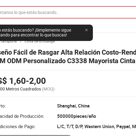
 estás buscando? ¡Simplemente sigue
ando para encontrar lo que buscas!
Transporte
Cinta de Embalaje

seño Fácil de Rasgar Alta Relación Costo-Ren
M ODM Personalizado C3338 Mayorista Cinta 
rata
$ 1,60-2,00
000 Metros Cuadrados
(MOQ)
to:
Shanghai, China
acidad de Producción:
500000pieces/año
diciones de Pago:
L/C, T/T, D/P, Western Union, Paypal,