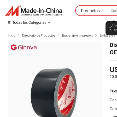
Productos
Todas las Categorías
¿Aún
busc
Inicio
Directorio de Productos
Embalaje e Impresión
Embalaje y 



Di
OE
Ba
US
10.
Puer
Cap
Con