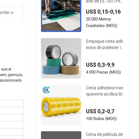
ado de EE. UU./PE/
Pet/PP Película adh
US$ 0,15-0,16
ándar o
esiva protectora de
20.000 Metros
superficie para perfi
les de acero/Alfomb
Cuadrados (MOQ)
ra/Corte por troquel
ado/Envoltura auto
Empaque cinta adh
mática/Corte láser/
esiva de poliéster im
Transporte de auto
presa de doble cara
móviles
BOPP duradera
US$ 0,3-9,9
 que el
4.000 Piezas (MOQ)
cuero, gamuza,
 reposicionado
Cinta adhesiva tran
sparente acrílica bla
nca personalizada d
e BOPP OPP imper
US$ 0,2-0,7
meable, fuerte y cris
talina para sellado d
100 Rollos (MOQ)
e cajas, envío y emb
alaje, con impresión
Cinta de película de
de logo en rollos ju