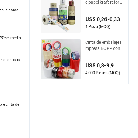
e papel kraft reforza
do activada por agu
 amplia gama
a, autoadhesiva, im
US$ 0,26-0,33
primible y ecológica
1 Pieza (MOQ)
75'c)el medio
Cinta de embalaje i
mpresa BOPP con l
ogotipo personaliza
te al agua la
do de adhesivo fuer
US$ 0,3-9,9
te para aislamiento
de ductos eléctricos
4.000 Piezas (MOQ)
bre cinta de