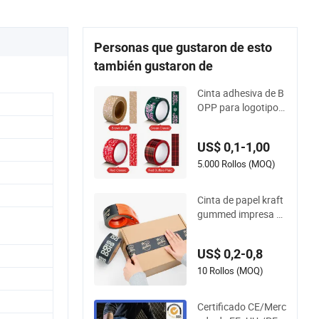
Personas que gustaron de esto
también gustaron de
Cinta adhesiva de B
OPP para logotipos
y cinta de sellado de
cartones para impre
US$ 0,1-1,00
sión de cajas de car
tón
5.000 Rollos (MOQ)
Cinta de papel kraft
gummed impresa p
ersonalizada para r
ollos de embalaje
US$ 0,2-0,8
10 Rollos (MOQ)
Certificado CE/Merc