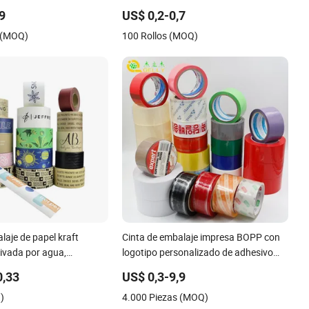
impermeable, fuerte y cristalina para
,9
US$ 0,2-0,7
sellado de cajas, envío y embalaje, con
 (MOQ)
100 Rollos (MOQ)
impresión de logo en rollos jumbo
laje de papel kraft
Cinta de embalaje impresa BOPP con
ivada por agua,
logotipo personalizado de adhesivo
 imprimible y ecológica
fuerte para aislamiento de ductos
0,33
US$ 0,3-9,9
eléctricos
)
4.000 Piezas (MOQ)