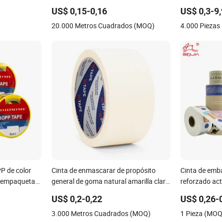
protectora de superficie para perfiles
US$ 0,15-0,16
US$ 0,3-9
de acero/Alfombra/Corte por
20.000 Metros Cuadrados (MOQ)
4.000 Piezas
troquelado/Envoltura
automática/Corte láser/Transporte de
automóviles
P de color
Cinta de enmascarar de propósito
Cinta de emba
a empaquetar
general de goma natural amarilla clara
reforzado act
del grupo Yg
autoadhesiva,
US$ 0,2-0,22
US$ 0,26-
3.000 Metros Cuadrados (MOQ)
1 Pieza (MOQ