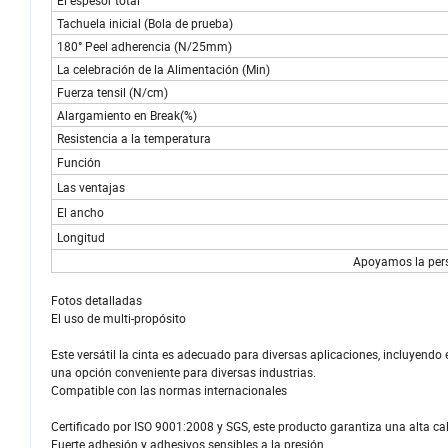
El espesor total
Tachuela inicial (Bola de prueba)
180° Peel adherencia (N/25mm)
La celebración de la Alimentación (Min)
Fuerza tensil (N/cm)
Alargamiento en Break(%)
Resistencia a la temperatura
Función
Las ventajas
El ancho
Longitud
Apoyamos la pers
Fotos detalladas
El uso de multi-propósito
Este versátil la cinta es adecuado para diversas aplicaciones, incluyendo el
una opción conveniente para diversas industrias.
Compatible con las normas internacionales
Certificado por ISO 9001:2008 y SGS, este producto garantiza una alta ca
Fuerte adhesión y adhesivos sensibles a la presión