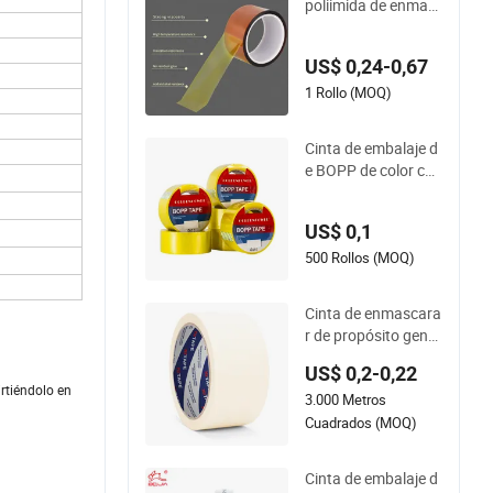
poliimida de enmas
mbo
caramiento de alta t
emperatura transpa
US$ 0,24-0,67
rente y antiestática
0.06mm de grosor p
1 Rollo (MOQ)
ersonalizado
Cinta de embalaje d
e BOPP de color con
adhesivo fuerte par
a empaquetar cajas
US$ 0,1
500 Rollos (MOQ)
Cinta de enmascara
r de propósito gener
al de goma natural
US$ 0,2-0,22
amarilla clara del gr
irtiéndolo en
3.000 Metros
upo Yg
Cuadrados (MOQ)
Cinta de embalaje d