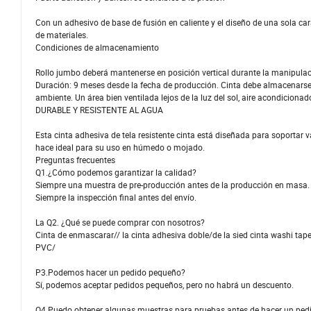
Con un adhesivo de base de fusión en caliente y el diseño de una sola cara
de materiales.
Condiciones de almacenamiento
Rollo jumbo deberá mantenerse en posición vertical durante la manipulac
Duración: 9 meses desde la fecha de producción. Cinta debe almacenarse
ambiente. Un área bien ventilada lejos de la luz del sol, aire acondicionado
DURABLE Y RESISTENTE AL AGUA
Esta cinta adhesiva de tela resistente cinta está diseñada para soportar v
hace ideal para su uso en húmedo o mojado.
Preguntas frecuentes
Q1.¿Cómo podemos garantizar la calidad?
Siempre una muestra de pre-producción antes de la producción en masa.
Siempre la inspección final antes del envío.
La Q2. ¿Qué se puede comprar con nosotros?
Cinta de enmascarar// la cinta adhesiva doble/de la sied cinta washi tap
PVC/
P3.Podemos hacer un pedido pequeño?
Sí, podemos aceptar pedidos pequeños, pero no habrá un descuento.
Q4.Puedo obtener algunas muestras para pruebas antes de hacer un ped