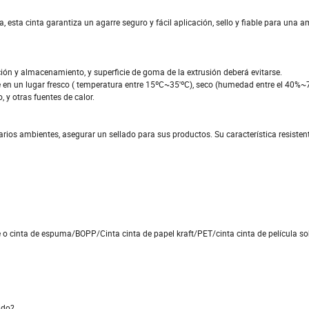
, esta cinta garantiza un agarre seguro y fácil aplicación, sello y fiable para una
ión y almacenamiento, y superficie de goma de la extrusión deberá evitarse.
 en un lugar fresco ( temperatura entre 15ºC~35'ºC), seco (humedad entre el 40%~
, y otras fuentes de calor.
arios ambientes, asegurar un sellado para sus productos. Su característica resisten
e o cinta de espuma/BOPP/Cinta cinta de papel kraft/PET/cinta cinta de película so
ido?