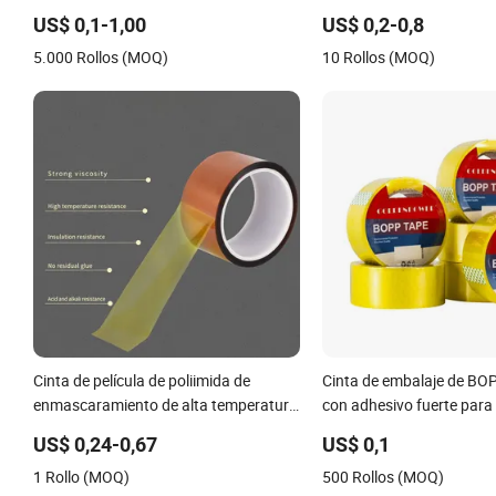
cartones para impresión de cajas de
US$ 0,1-1,00
US$ 0,2-0,8
cartón
5.000 Rollos (MOQ)
10 Rollos (MOQ)
Cinta de película de poliimida de
Cinta de embalaje de BOP
enmascaramiento de alta temperatura
con adhesivo fuerte par
transparente y antiestática 0.06mm
cajas
US$ 0,24-0,67
US$ 0,1
de grosor personalizado
1 Rollo (MOQ)
500 Rollos (MOQ)