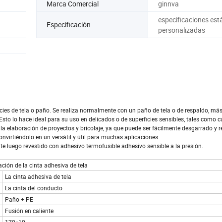
Marca Comercial
ginnva
especificaciones est
Especificación
personalizadas
icies de tela o paño. Se realiza normalmente con un paño de tela o de respaldo, más
 Esto lo hace ideal para su uso en delicados o de superficies sensibles, tales como 
ra la elaboración de proyectos y bricolaje, ya que puede ser fácilmente desgarrado y
onvirtiéndolo en un versátil y útil para muchas aplicaciones.
te luego revestido con adhesivo termofusible adhesivo sensible a la presión.
ación de la cinta adhesiva de tela
La cinta adhesiva de tela
La cinta del conducto
Paño + PE
Fusión en caliente