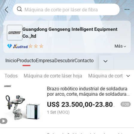
Guangdong Gengseng Intelligent Equipment
Co.,ltd
Más
Inicio
Producto
Empresa
Descubrir
Contacto
Todos
Máquina de corte láser hoja
Máquina de corte lás
Brazo robótico industrial de soldadura
por arco, corte, máquina de soldadura
automática Fanuc ABB para piezas de
US$
23.500,00
-
23.800,00
metal
FOB
1 Set
(MOQ)