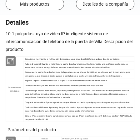
Más productos
Detalles de la compañía
Detalles
10.1 pulgadas tuya de video IP inteligente sistema de
intercomunicación de teléfono de la puerta de Villa Descripción del
producto
Detección de movimiento: la notificación de mensajes serán enviados al teléfono cuando se detecta movimiento
Audio bidireccional: Cuando el visitante de la puerta de pulsar el botón del teléfono, recibirá una notificación de llamadas y
hablar con el visitante por app de forma remota o manos libres hablar icono en el interior del teléfono
Desbloquear la puerta: Cuando el visitante de la puerta de pulsar el botón del teléfono, usted puede abrir la puerta por app de
forma remota, por el icono de desbloqueo en la pantalla interior o extra wireless desbloquear botón Exit (opcional).
Registro: registrar cada momento con la tarjeta SD o de almacenamiento almacenamiento cloud
La visión nocturna: potente medio de visión nocturna sin interrupciones, incluso en la noche
Características
Dejar mensaje: cuando nadie en casa, la pantalla puede fijarse en "No en casa". Cuando el visitante de la puerta de pulsar el
principales
botón del teléfono, entrará en abandonar el modo de mensaje y el visitante puede dejar un mensaje. El mensaje se puede
comprobar en "Reproducción" del menú en la pantalla
Compartir el dispositivo: El portero puede ser compartida con las familias y amigos y también se pueden previsualizar online
Combinación de teléfono de 4 puertas y 6pc pantalla interior: Apoyo 1-4 portero para conectar ordenadores 1-6pantalla interior,
el apoyo independiente a uno de intercomunicación entre pantalla interior llamada
Cámara IP de conexión: Soporte para la conexión 4pcs cámara IP con el protocolo de onvif, de 2 mega píxeles, 1920*1080p, la
compresión de vídeo H.264
Parámetros del producto
El sensor
CMOS de 1/2.9", de 2 mega píxeles