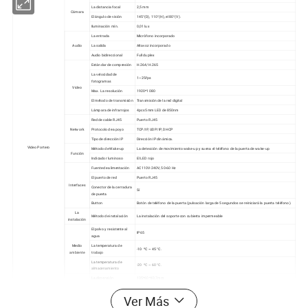
La distancia focal
2,5 mm
Cámara
El ángulo de visión
145°(D), 110°(H), el 80°(V).
Iluminación mín.
0,01 lux
La entrada
Micrófono incorporado
Audio
La salida
Altavoz incorporado
Audio bidireccional
Full duplex
Estándar de compresión
H.264/H.265
La velocidad de
1~25fps
fotogramas
Video
Max. La resolución
1920*1080
El método de transmisión
Transmisión de la red digital
Lámpara de infrarrojos
4pcs 5mm LED de 850nm
Red de cable RJ45
Puerto RJ45
Network
Protocolo de apoyo
TCP/IP, UDP/IP, DHCP
Tipo de dirección IP
Dirección IP dinámica.
Video Portero
Método de Wake-up
La detección de movimiento wake-up y suena el teléfono de la puerta de wake-up
Función
Indicador luminoso
El LED rojo
Fuente de alimentación
AC110V-240V, 50-60 Hz
El puerto de red
Puerto RJ45
Interfaces
Conector de la cerradura
Sí
de puerta
Button
Botón de teléfono de la puerta (pulsación larga de 5 segundos se reiniciará la puerta teléfono).
La
Método de instalación
La instalación del soporte con cubierta impermeable
instalación
El polvo y resistente al
IP65
agua
Medio
La temperatura de
-10 ºC ~ 45 °C.
ambiente
trabajo
La temperatura de
-20 ºC ~ 60 °C.
almacenamiento
La dimensión
135*60*43,7mm
La
especificació
Material
PC
n
Ver Más
El color
Black
Pantalla
La pantalla TFT
10.1-pulgadas de pantalla táctil capacitiva de alta definición, 1024x600 pixels.