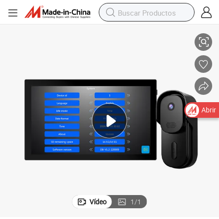
illa
10.1-Inch Sistema de intercomunicador de video IP inteligente Tuya para v
Abrir
Vídeo
1
/
1