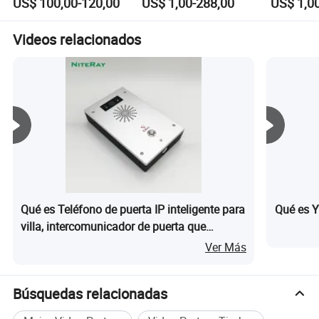
US$ 100,00-120,00
US$ 1,00-288,00
US$ 1,0
Life Venta al por mayor
habilitado para la
Intercomu
aplicación Tuya con
Cámara d
teléfono de video y
Teléfono
Videos relacionados
llave RFID para villa y
Remoto
apartamento
Qué es Teléfono de puerta IP inteligente para
Qué es Y
villa, intercomunicador de puerta que
soporta sistema PBX con teclado táctil y
Ver Más
tarjeta de acceso para desbloquear
Búsquedas relacionadas