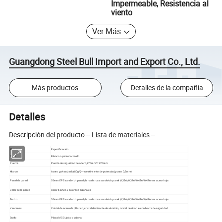
Impermeable, Resistencia al
viento
Ver Más
Guangdong Steel Bull Import and Export Co., Ltd.
Más productos
Detalles de la compañía
Detalles
Descripción del producto -- Lista de materiales --
Elemento
Especificación
Color
Blanco o personalizado
Puerta
Puerta de seguridad de acero,970mm*1970mm
Marco
Acero galvanizado(80g/)+revestimiento de potencia(grosor:0,2mm)
Panel de pared
50mm EPS sandwich panel /lana de roca sandwich panel ,0,326/0,376/0,426/0,476mm acero hoja
Color de la pared
Color blanco y colores opcionales
Techo
50mm EPS sandwich panel /lana de roca sandwich panel ,0,326/0,376/0,426/0,476mm acero hoja
Ventanas
Cristal de acero de plástico, cristal deslizante de aluminio, cristal deslizante con barra de seguridad
Suelo
Placa MGO /piso opcional