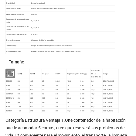
Electricidad
Estándar opcional
Resistencia al viento
Grado 10Wind, velocidad del viento≤120 km/h.
Resistencia a terremotos
Grado 8
Capacidad de carga de nieve de
0,6kn/m2
techo
Capacidad de carga en vivo de
0,6kn/m2
techos
Carga permitida en la pared
0,6kn/m2
Tiempo de entrega
Alrededor de 14 días laborables
Columna/viga
Chapa de acero doblada;grosor:2,3mm o personalizado
Empalme de esquina
Flexión de chapa de acero;grosor:4mm;Color:blanco o personalizado.
-- Tamaño --
CAPACIDAD
MODELO
L(CM)
W(CM)
W1 (CM)
H(CM)
Superficie (m2)
N.W.(kg)
DE LA
Carga
HABITACIÓN
230460
230
460
60
248,5
10,58
500
3,4
20 SETS/40HQ
10FT
295
630
220
248
18
850
16,1
4 SETS/40HQ
20FT
590
630
220
248
36
2500
32,2
2 SETS/40HQ
20FT-W70
590
480
70
248
28
2200
10,2
6 SETS/40HQ
20FT-W110
590
520
110
248
30,68
2350
16,1
4 SETS/40HQ
30FT
900
630
220
248
56,7
3500
49,1
1 SETS/40HQ
40FT
1180
630
220
248
74
5000
64,4
1 SETS/40HQ
40FT-OT
1120
695
200
300
77,8
5000
67,2
1 SETS/40HQ
Categoría Estructura Ventaja:1.One contenedor de la habitación
puede acomodar 5 camas, creo que resolverá sus problemas de
vida!! 2.conveniente para el movimiento, el transporte, la limpieza