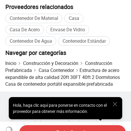
Proveedores relacionados
Contenedor De Material
Casa
Casa De Acero
Envase De Vidrio
Contenedor De Agua
Contenedor Estándar
Navegar por categorías
Inicio
Construcción y Decoración
Construcción
Prefabricada
Casa Contenedor
Estructura de acero
expandible de alta calidad 20ft 30FT 40ft 2 Dormitorios
Casa de contenedor portátil expansible prefabricada
Productos Populares
Precio de Productos Populares
Hola
,
haga clic aquí para ponerse en contacto con el
Productos Populares al por Mayor
Comprador de Estrella
proveedor para obtener más información.
Sitio de PC
Perspectivas
Sobre
Acuerdo de Usuario
Política de Privacidad
Contacto