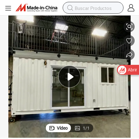
rios Casa de contenedor portátil expansible prefabricada
Estructura de acero expandible de alta calidad 20ft 30FT 40ft 2 Dormito
Abrir
Vídeo
1
/
1