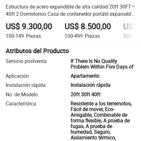
Estructura de acero expandible de alta calidad 20ft 30FT
40ft 2 Dormitorios Casa de contenedor portátil expansible
prefabricada
US$ 9.300,00
US$ 8.500,00
US$ 
100-149
Piezas
150-499
Piezas
500+
Pi
Atributos del Producto
Servicio postventa
If There Is No Quality
Problem Within Five Days of
Aplicación
Apartamento
Instalación rápida
Instalación rápida
No. de Modelo.
20ft 30ft 40ft
Característica
Resistente a los terremotos,
Fácil de mover, Eco-
Amigable, Combinable de
forma flexible, A prueba de
fugas, A prueba de
humedad, Seguro,
Aislamiento térmico,