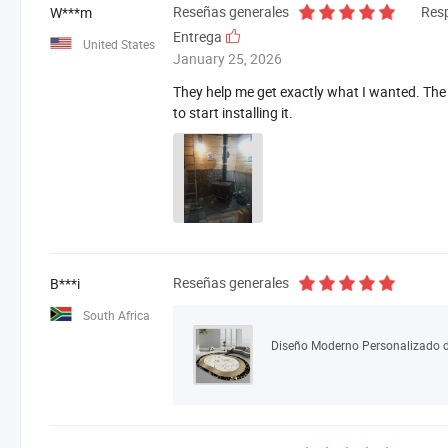
Reseñas generales
Res
W***m
Entrega
United States
January 25, 2026
They help me get exactly what I wanted. The 
to start installing it.
Reseñas generales
B***i
South Africa