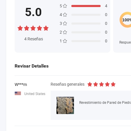
5
4
5.0
4
0
3
0
2
0
4
Reseñas
1
0
Respue
Revisar Detalles
Reseñas generales
W***m
United States