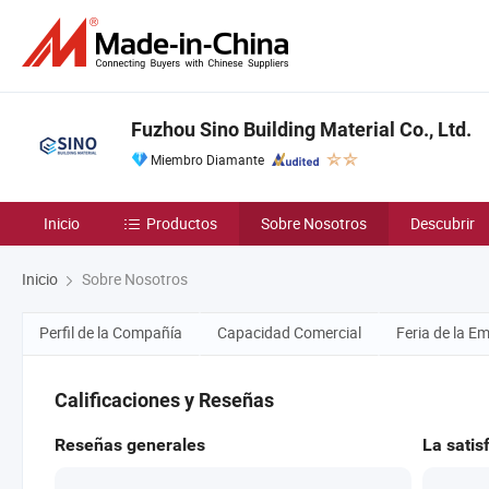
Fuzhou Sino Building Material Co., Ltd.
Miembro Diamante
Inicio
Productos
Sobre Nosotros
Descubrir
Inicio
Sobre Nosotros
Perfil de la Compañía
Capacidad Comercial
Feria de la E
Calificaciones y Reseñas
Reseñas generales
La satis