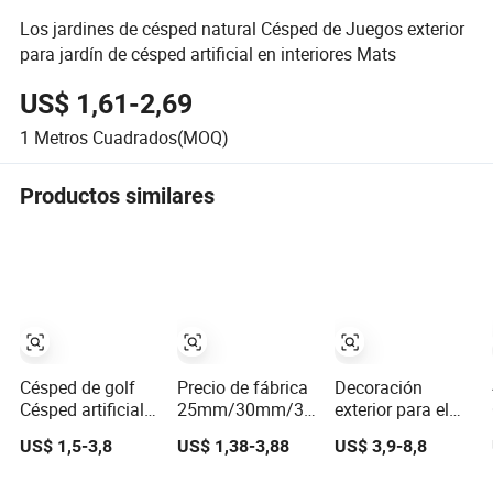
Los jardines de césped natural Césped de Juegos exterior
para jardín de césped artificial en interiores Mats
US$ 1,61-2,69
1
Metros Cuadrados(MOQ)
Productos similares
Césped de golf
Precio de fábrica
Decoración
Césped artificial
25mm/30mm/35mm/40mm
exterior para el
Césped deportivo
Césped artificial
hogar, césped
US$ 1,5-3,8
US$ 1,38-3,88
US$ 3,9-8,8
de paisaje falso,
sintético artificial
alfombras de
para paisajismo