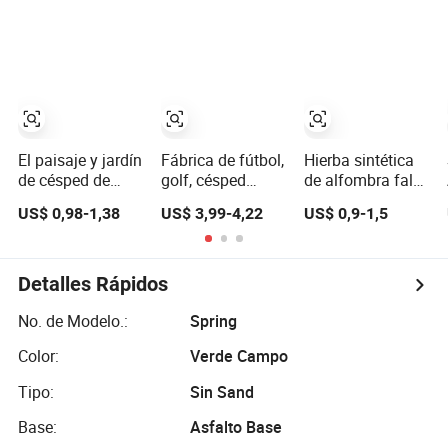
césped sintético
en jardín, patio
para jardín,
trasero, patio y
césped para
parque infantil
fútbol y
paisajismo
El paisaje y jardín
Fábrica de fútbol,
Hierba sintética
de césped de
golf, césped
de alfombra falsa
fútbol de hierba
sintético, plantas
de Hebei a precio
US$ 0,98-1,38
US$ 3,99-4,22
US$ 0,9-1,5
falso de plástico
artificiales,
barato,
de Césped
decoración del
suministro a
Artificial Césped
hogar,
granel de césped
Artificial
decoraciones,
artificial para
Detalles Rápidos
césped artificial,
paisajismo y
artículos
deportes
No. de Modelo.:
Spring
deportivos,
Color:
Verde Campo
recreación
Tipo:
Sin Sand
Base:
Asfalto Base