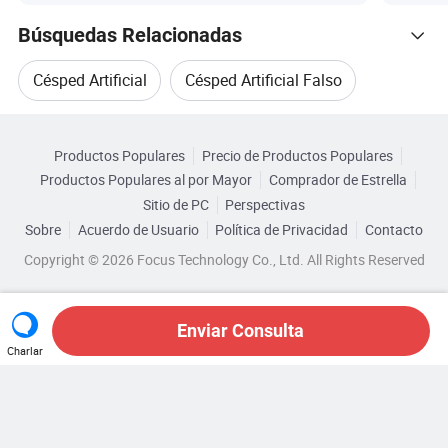
Búsquedas Relacionadas
Césped Artificial
Césped Artificial Falso
Navegar por Categorías
Césped Artificial Chino
Césped Artificial China
Productos Populares
Precio de Productos Populares
Productos Populares al por Mayor
Comprador de Estrella
Jardín De Césped Artificial
Sitio de PC
Perspectivas
Sobre
Acuerdo de Usuario
Política de Privacidad
Contacto
Césped Artificial Monofilamento
Copyright © 2026 Focus Technology Co., Ltd. All Rights Reserved
Enviar Consulta
Charlar
¿Aún estás buscando?
¡Simplemente sigue buscando
para encontrar lo que buscas!