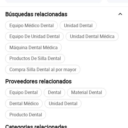
1
Tensión de alimentación
220V,50Hz
2
Presión del agua
0,2MPa~0,4MPa
Búsquedas relacionadas
3
Presión de aire
>0,55Mpa
4
Tamaño del embalaje
1,43m*1,1m*1,23m 16pcs en contenedor de 20 pies
Equipo Médico Dental
Unidad Dental
Equipo De Unidad Dental
Unidad Dental Médica
Nuestra ventaja:
Máquina Dental Médica
Productos De Silla Dental
-rica experiencia y especialización en la industria dental por más
Compra Silla Dental al por mayor
de 10 años.
Proveedores relacionados
-ubicado en el Centro Internacional de la Industria de
Equipo Dental
Dental
Material Dental
dispositivos médicos del Sur de China, ofrece una ventaja
Dental Médico
Unidad Dental
absoluta de compra.
Producto Dental
-poseer una cadena de suministro completa, los productos que
Categorias relacionadas
elegimos han inspecciona estrictamente, selecciona