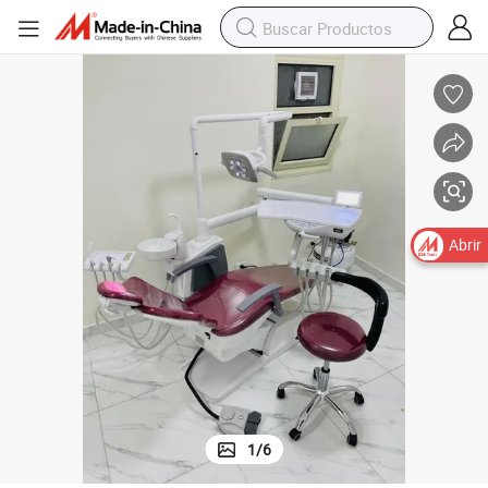
Abrir
1
/
6