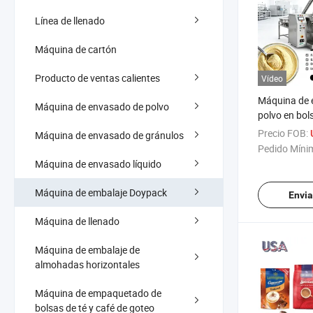
Línea de llenado
Máquina de cartón
Producto de ventas calientes
Vídeo
Máquina de 
Máquina de envasado de polvo
polvo en bol
horizontal t
Precio FOB:
Máquina de envasado de gránulos
automática 
Pedido Míni
cubitos de po
Máquina de envasado líquido
comino
Máquina de embalaje Doypack
Envia
Máquina de llenado
Máquina de embalaje de
almohadas horizontales
Máquina de empaquetado de
bolsas de té y café de goteo