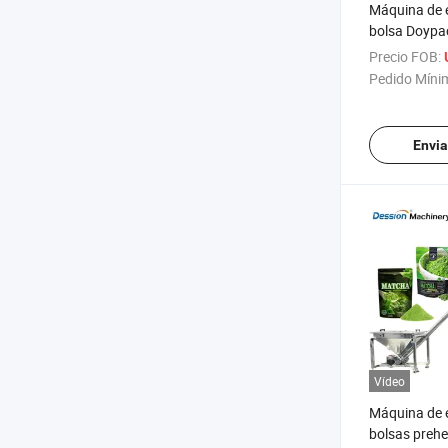
Máquina de 
bolsa Doypac
automático d
Precio FOB:
en polvo y a
Pedido Míni
vacío multif
Envia
Vídeo
Máquina de 
bolsas preh