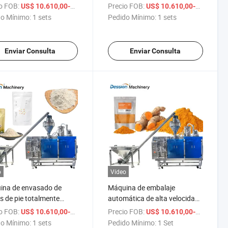
dable para polvo de curry,
totalmente automática,
o FOB:
/ sets
Precio FOB:
US$ 10.610,00-16.610,00
US$ 10.610,00-16.610,00
 de péptidos, polvo de
máquina de envasado de
o Mínimo:
1 sets
Pedido Mínimo:
1 sets
ínas con personalización
bolsas de almidón de maíz,
erta
máquina de llenado y
envasado de bolsas de pie
Enviar Consulta
Enviar Consulta
para polvo
o
Vídeo
ina de envasado de
Máquina de embalaje
s de pie totalmente
automática de alta velocidad
ática, máquina de
para polvo de cúrcuma, polvo
o FOB:
/ sets
Precio FOB:
US$ 10.610,00-16.610,00
US$ 10.610,00-16.610,00
ado de bolsas tipo
de cúrcuma orgánico, polvo
o Mínimo:
1 sets
Pedido Mínimo:
1 Set