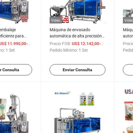
Vídeo
Víde
embalaje
Máquina de envasado
Máqu
ficiente para
automática de alta precisión
autom
ouch
para bolsas premontadas de
doypa
/ Set
Precio FOB:
/ Set
Preci
US$ 11.990,00-14.273,00
US$ 12.142,00-17.500,00
 de polvo seco
harina de almendra, máquina
leche
mo:
1 Set
Pedido Mínimo:
1 Set
Pedid
leche en polvo
de envasado de bolsas con
llena
cremallera para nueces,
bols
jengibre y polvo de leche de
prote
r Consulta
Enviar Consulta
soja