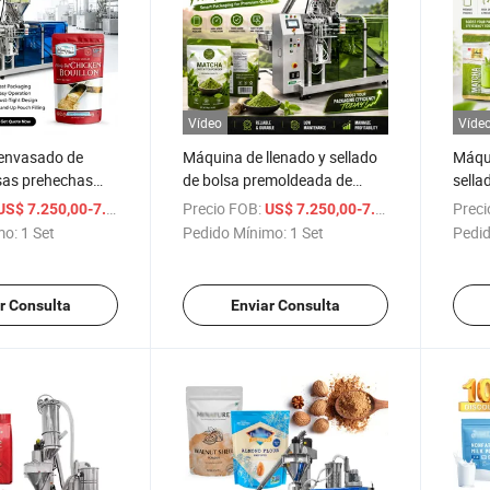
Vídeo
Víde
envasado de
Máquina de llenado y sellado
Máqu
sas prehechas
de bolsa premoldeada de
sella
otalmente
polvo de matcha de alta
matc
/ Set
Precio FOB:
/ Set
Preci
US$ 7.250,00-7.650,00
US$ 7.250,00-7.650,00
para envasado de
velocidad para envasar té
250g
mo:
1 Set
Pedido Mínimo:
1 Set
Pedid
llo y polvo de
verde, bebida de leche y
envas
proteína
bols
r Consulta
Enviar Consulta