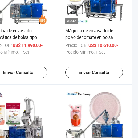
o
Vídeo
ina de envasado
Máquina de envasado de
ática de bolsa tipo
polvo de tomate en bolsa
ck con cremallera para
Doypack 1gram a 500gram
o FOB:
/ Set
Precio FOB:
US$ 11.990,00-15.999,00
US$ 10.610,00-16.610,00
 en polvo, máquina de
o Mínimo:
1 Set
Pedido Mínimo:
1 Set
do y envasado para
as premontadas de
ína y leche de soja
Enviar Consulta
Enviar Consulta