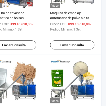
o
Vídeo
ina de envasado
Máquina de embalaje
ático de bolsas
automático de polvo a alta
de para harina en
velocidad, máquina de
o FOB:
/ Set
Precio FOB:
US$ 10.610,00-16.610,00
US$ 10.610,00-16.610,00
, máquina de envasado
embalaje de polvo acrílico
o Mínimo:
1 Set
Pedido Mínimo:
1 Set
cío para harina de yuca
para uñas, polvo acrílico claro,
máquina de embalaje en bolsa
con cremallera/bag Doypack
Enviar Consulta
Enviar Consulta
o
Vídeo