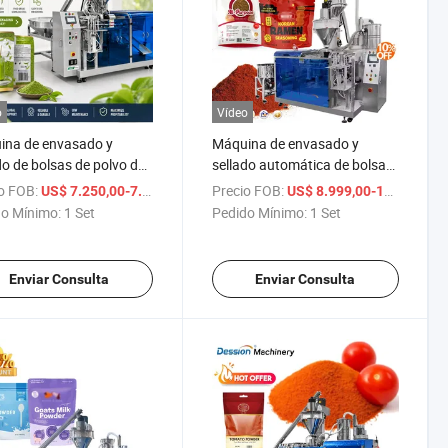
o
Vídeo
ina de envasado y
Máquina de envasado y
do de bolsas de polvo de
sellado automática de bolsas
ha automático para
premontadas tipo doypack
o FOB:
/ Set
Precio FOB:
/
US$ 7.250,00-7.650,00
US$ 8.999,00-15.899,00
 500g 100g máquina de
para alimentos, especias en
o Mínimo:
1 Set
Pedido Mínimo:
1 Set
ado de té verde en
polvo, máquina de envasado
as premontadas
de chile y curry
Enviar Consulta
Enviar Consulta