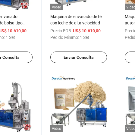
Vídeo
Víde
 envasado
Máquina de envasado de té
Máqu
e bolsa tipo
con leche de alta velocidad
autom
zipper para el
prema
/ Set
Precio FOB:
/ Set
Preci
US$ 10.610,00-16.610,00
US$ 10.610,00-16.610,00
vacío de polvo de
polvo
mo:
1 Set
Pedido Mínimo:
1 Set
Pedid
leche en polvo
al va
r Consulta
Enviar Consulta
Vídeo
Víde