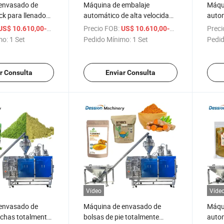
envasado de
Máquina de embalaje
Máqu
k para llenado
automático de alta velocidad
autom
e harina de trigo
para polvo, máquina de
veloc
/ Set
Precio FOB:
/ Set
Preci
US$ 10.610,00-16.610,00
US$ 10.610,00-16.610,00
limentación de
embalaje de bolsa con
embal
mo:
1 Set
Pedido Mínimo:
1 Set
Pedid
uncional de maíz
zipper/doypack para polvo de
crema
maca, café de maca, polvo de
polvo
raíz de maca
r Consulta
Enviar Consulta
Vídeo
Víde
envasado de
Máquina de envasado de
Máqu
echas totalmente
bolsas de pie totalmente
autom