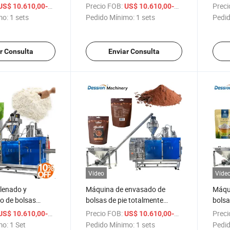
 máquina de
automática, máquina de
inoxi
/ sets
Precio FOB:
/ sets
Preci
US$ 10.610,00-16.610,00
US$ 10.610,00-16.610,00
bolsas tipo
envasado de bolsas doypack
polvo
mo:
1 sets
Pedido Mínimo:
1 sets
Pedid
a polvo de
para polvo de cúrcuma,
prote
uina de llenado y
máquina de llenado y
en of
 pouch de pie
envasado de bolsas de pie
r Consulta
Enviar Consulta
para polvo
Vídeo
Víde
lenado y
Máquina de envasado de
Máqu
 de bolsas
bolsas de pie totalmente
bolsa
harina de maíz
automática, máquina de
autom
/ Set
Precio FOB:
/ sets
Preci
US$ 10.610,00-16.610,00
US$ 10.610,00-16.610,00
e alta precisión,
envasado de bolsas Doypack
envas
mo:
1 Set
Pedido Mínimo:
1 sets
Pedid