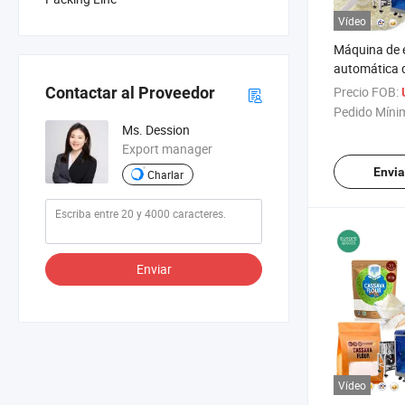
Vídeo
Máquina de
automática d
doypack con 
Precio FOB:
Contactar al Proveedor
envasado al 
Pedido Míni
soja, café y 
Ms. Dession
Export manager
Envia
Charlar
Enviar
Vídeo