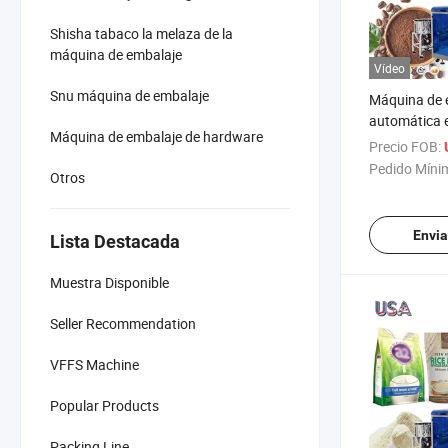
Shisha tabaco la melaza de la
máquina de embalaje
Vídeo
Snu máquina de embalaje
Máquina de 
automática e
Máquina de embalaje de hardware
bolsas de p
Precio FOB:
premontadas
Pedido Míni
Otros
para café y 
Envia
Lista Destacada
Muestra Disponible
Seller Recommendation
VFFS Machine
Popular Products
Packing Line