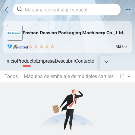
Foshan Dession Packaging Machinery Co., Ltd.
Más
Inicio
Producto
Empresa
Descubrir
Contacto
Todos
Máquina de embalaje de múltiples carriles
Línea d