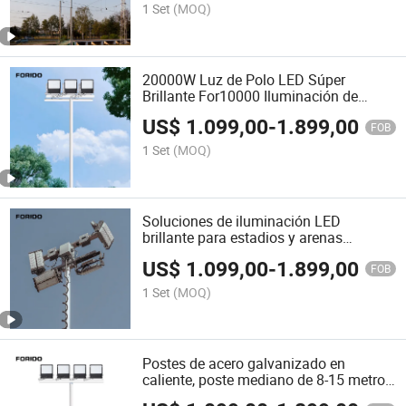
1 Set
(MOQ)
20000W Luz de Polo LED Súper
Brillante For10000 Iluminación de
Metro Cuadrado
US$
1.099,00
-
1.899,00
FOB
1 Set
(MOQ)
Soluciones de iluminación LED
brillante para estadios y arenas
deportivas
US$
1.099,00
-
1.899,00
FOB
1 Set
(MOQ)
Postes de acero galvanizado en
caliente, poste mediano de 8-15 metros,
luz de mástil alto LED para exteriores