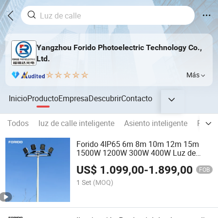
Yangzhou Forido Photoelectric Technology Co.,
Ltd.
Más
Inicio
Producto
Empresa
Descubrir
Contacto
Todos
luz de calle inteligente
Asiento inteligente
Panel
Forido 4IP65 6m 8m 10m 12m 15m
1500W 1200W 300W 400W Luz de
inundación LED solar ajustable y
US$
1.099,00
-
1.899,00
resistente al agua para exteriores con
FOB
poste para aeropuerto y estadio
1 Set
(MOQ)
deportivo