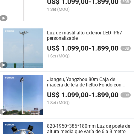
US$
1.099,00
-
1.899,00
FOB
1 Set
(MOQ)
Luz de mástil alto exterior LED IP67
personalizable
US$
1.099,00
-
1.899,00
FOB
1 Set
(MOQ)
Jiangsu, Yangzhou 80m Caja de
madera de tela de fieltro Forido con
iluminación LED y farola alta
US$
1.099,00
-
1.899,00
FOB
1 Set
(MOQ)
820-1950*385*180mm Luz de poste de
altura media que varía de 6 a 8 metros