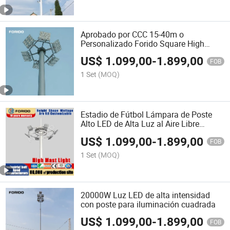
Aprobado por CCC 15-40m o
Personalizado Forido Square High
Mast Light Lighting
US$
1.099,00
-
1.899,00
FOB
1 Set
(MOQ)
Estadio de Fútbol Lámpara de Poste
Alto LED de Alta Luz al Aire Libre
Garantía de 10 Años
US$
1.099,00
-
1.899,00
FOB
1 Set
(MOQ)
20000W Luz LED de alta intensidad
con poste para iluminación cuadrada
US$
1.099,00
-
1.899,00
FOB