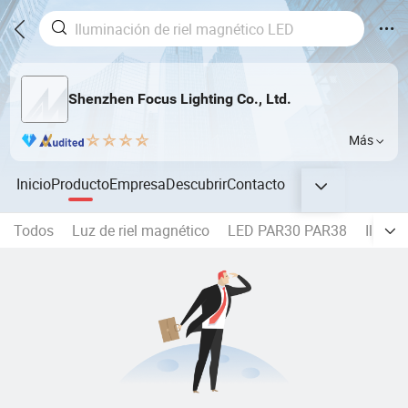
Shenzhen Focus Lighting Co., Ltd.
Más
Inicio
Producto
Empresa
Descubrir
Contacto
Todos
Luz de riel magnético
LED PAR30 PAR38
Ilumin