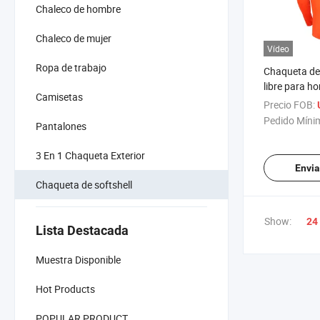
Chaleco de hombre
Chaleco de mujer
Vídeo
Ropa de trabajo
Chaqueta de 
libre para h
Camisetas
impermeable,
Precio FOB:
superficie, 
Pedido Míni
Pantalones
softshell con
3 En 1 Chaqueta Exterior
Envia
Chaqueta de softshell
Show:
24
Lista Destacada
Muestra Disponible
Hot Products
POPULAR PRODUCT