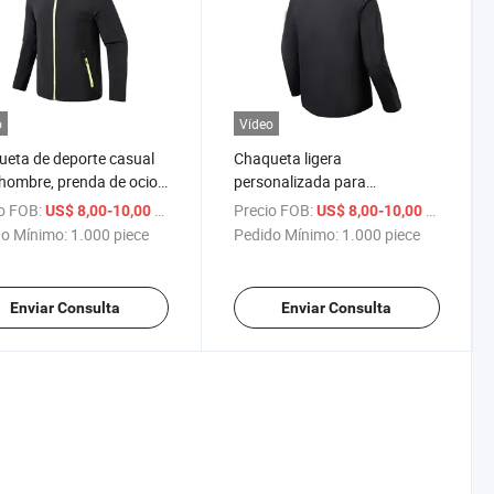
o
Vídeo
eta de deporte casual
Chaqueta ligera
hombre, prenda de ocio
personalizada para
e libre, chaqueta softshell
senderismo y escalada,
o FOB:
/ piece
Precio FOB:
/ piece
US$ 8,00-10,00
US$ 8,00-10,00
apucha
chaqueta softshell para
o Mínimo:
1.000 piece
Pedido Mínimo:
1.000 piece
hombre para actividades al
aire libre
Enviar Consulta
Enviar Consulta