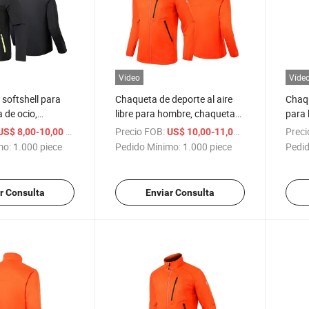
Vídeo
Víde
softshell para
Chaqueta de deporte al aire
Chaqu
 de ocio,
libre para hombre, chaqueta
para 
eportiva, equipo
softshell impermeable sin
al air
/ piece
Precio FOB:
/ piece
Preci
US$ 8,00-10,00
US$ 10,00-11,00
res
capucha
sin c
mo:
1.000 piece
Pedido Mínimo:
1.000 piece
Pedid
r Consulta
Enviar Consulta