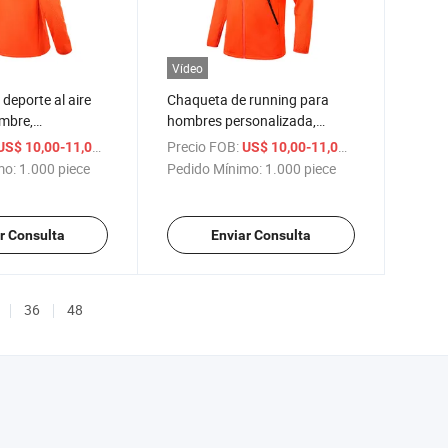
Vídeo
deporte al aire
Chaqueta de running para
ombre,
hombres personalizada,
 de doble
impermeable, de doble
/ piece
Precio FOB:
/ piece
US$ 10,00-11,00
US$ 10,00-11,00
chaqueta de
superficie, softshell y forro
mo:
1.000 piece
Pedido Mínimo:
1.000 piece
 forro de felpa
polar
r Consulta
Enviar Consulta
36
48