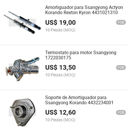
Amortiguador para Ssangyong Actyon
Korando Rexton Kyron 4431021310
US$
19,00
FOB
10 Piezas
(MOQ)
Termostato para motor Ssangyong
1722030175
US$
13,50
FOB
10 Piezas
(MOQ)
Soporte de Amortiguador para
Ssangyong Korando 4432234001
US$
12,60
FOB
10 Piezas
(MOQ)