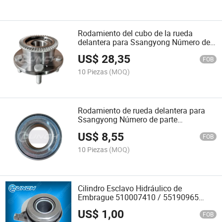
Rodamiento del cubo de la rueda
delantera para Ssangyong Número de
parte 4142009500 4142009502
US$
28,35
FOB
10 Piezas
(MOQ)
Rodamiento de rueda delantera para
Ssangyong Número de parte
4142321300
US$
8,55
FOB
10 Piezas
(MOQ)
Cilindro Esclavo Hidráulico de
Embrague 510007410 / 55190965
Rodamiento de Liberación de
US$
1,00
Embrague Hidráulico
FOB