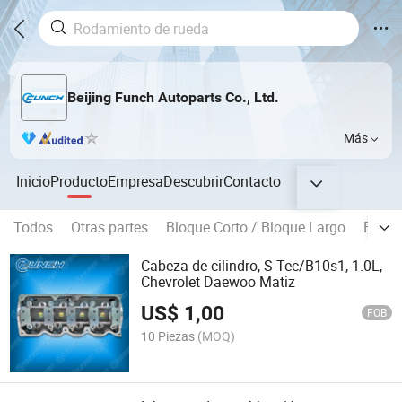
Beijing Funch Autoparts Co., Ltd.
Más
Inicio
Producto
Empresa
Descubrir
Contacto
Todos
Otras partes
Bloque Corto / Bloque Largo
Bloque
Cabeza de cilindro, S-Tec/B10s1, 1.0L,
Chevrolet Daewoo Matiz
US$
1,00
FOB
10 Piezas
(MOQ)