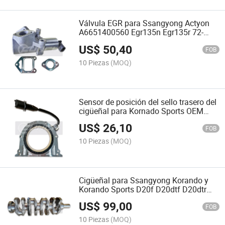
Válvula EGR para Ssangyong Actyon
A6651400560 Egr135n Egr135r 72-
0341 555283 83.1005 7518265 88265
US$
50,40
6651400560 6651400660
FOB
10 Piezas
(MOQ)
Sensor de posición del sello trasero del
cigüeñal para Kornado Sports OEM
6710100514
US$
26,10
FOB
10 Piezas
(MOQ)
Cigüeñal para Ssangyong Korando y
Korando Sports D20f D20dtf D20dtr
Motor OEM 6710300201 6710310101
US$
99,00
FOB
10 Piezas
(MOQ)