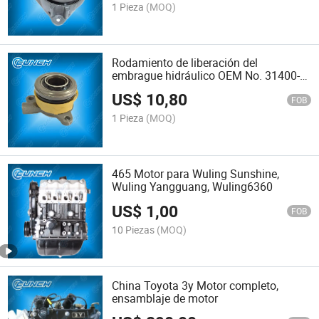
1 Pieza
(MOQ)
Rodamiento de liberación del
embrague hidráulico OEM No. 31400-
59015
US$
10,80
FOB
1 Pieza
(MOQ)
465 Motor para Wuling Sunshine,
Wuling Yangguang, Wuling6360
US$
1,00
FOB
10 Piezas
(MOQ)
China Toyota 3y Motor completo,
ensamblaje de motor