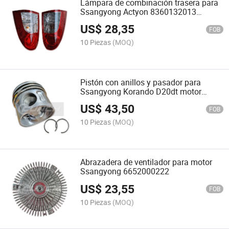
Lámpara de combinación trasera para
Ssangyong Actyon 8360132013
8360232023
US$
28,35
FOB
10 Piezas
(MOQ)
Pistón con anillos y pasador para
Ssangyong Korando D20dt motor
6710301317 6710301417 6710301517
US$
43,50
6710301617
FOB
10 Piezas
(MOQ)
Abrazadera de ventilador para motor
Ssangyong 6652000222
US$
23,55
FOB
10 Piezas
(MOQ)