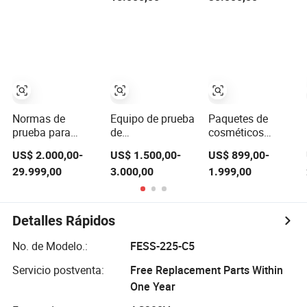
preparación de
oxígeno,
reactivos de
nitrógeno y varios
acero inoxidable
gases Pruebas de
304
presión de agua
Hospitales
Industria química
Protección
Laboratorios
Normas de
Equipo de prueba
Paquetes de
prueba para
de
cosméticos
equipos de
envejecimiento
ASTM D3078
US$ 2.000,00-
US$ 1.500,00-
US$ 899,00-
tratamiento de
por vapor para
Paquetes de
29.999,00
3.000,00
1.999,00
aguas residuales
cámara de
productos
integrados en
pruebas de
químicos diarios
laboratorios
recubrimiento
Equipos de
químicos con
químico
prueba de fugas
Detalles Rápidos
control
automático
No. de Modelo.:
FESS-225-C5
Servicio postventa:
Free Replacement Parts Within
One Year