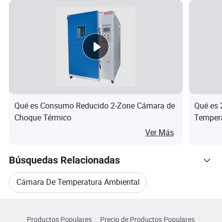
Velocid
ad de
cambi
o de
5
10
5
10
temper
atura
(ºC/mi
n)
Qué es Consumo Reducido 2-Zone Cámara de
Qué es 
Choque Térmico
Tempera
Materi
Acero pintado al horno o acero
Consta
al
Ver Más
inoxidable(SUS304)
exterior
Búsquedas Relacionadas
Materi
M
al
Acero inoxidable(SUS304)
Cámara De Temperatura Ambiental
ate
interior
rial
Navegar por Categorías
Cámara De Temperatura Y Humedad
Materi
Productos Populares
Precio de Productos Populares