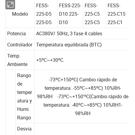
FESS-
FESS-225-
FESS-
FESS-
Modelo
225-D5
D10 225-
225-C5
225-C15
225-D5
D10
225-C5
225-C1
Potencia
AC380V/ 50Hz, 3 fase 4 cables
Controlador
Temperatura equilibrada (BTC)
Temp.
+5ºC~+30ºC.
Ambiente
Rango
-73ºC+150ºC( Cambio rápido de
de
temperatura: -55ºC~+85ºC) 10%RH-
temper
98%RH -73ºC~+150'ºC(Cambio rápido de
atura y
temperatura: -40ºC~+85ºC) 10%RH1-
Humi.
98%RH
Rango