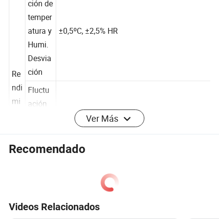
Desvia
ción de
temper
atura y
±0,5ºC, ±2,5% HR
Humi.
Desvia
ción
Re
ndi
Fluctu
mi
Ver Más
ación
ent
de
o
temper
Recomendado
±3,0 ºC, ±4,0% HR
atura y
Humi.
Fluctu
ación
Videos Relacionados