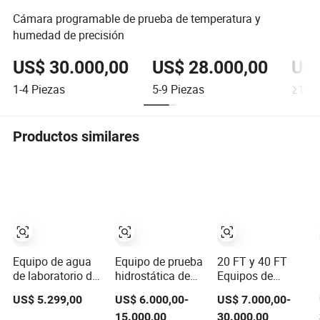
Cámara programable de prueba de temperatura y
humedad de precisión
US$ 30.000,00
US$ 28.000,00
US$
1-4
Piezas
5-9
Piezas
≥10
P
Productos similares
Equipo de agua
Equipo de prueba
20 FT y 40 FT
de laboratorio de
hidrostática de
Equipos de
múltiples etapas
aguas profundas
Pruebas de Gran
US$ 5.299,00
US$ 6.000,00-
US$ 7.000,00-
para pruebas
Válvulas de
Volumen para
15.000,00
30.000,00
químicas y
cilindros de
Químicos