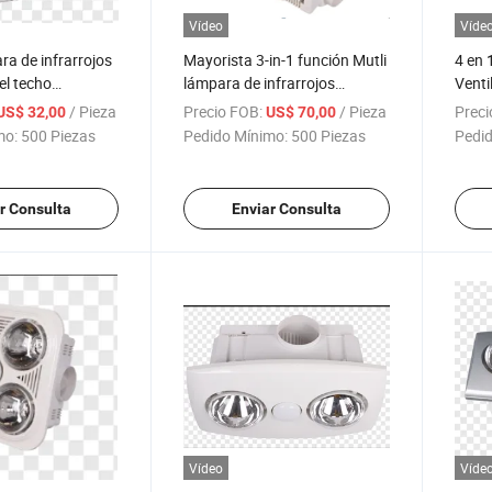
Vídeo
Víde
ra de infrarrojos
Mayorista 3-in-1 función Mutli
4 en 
el techo
lámpara de infrarrojos
Venti
al para
montada en el techo
/ Pieza
Precio FOB:
/ Pieza
Preci
US$ 32,00
US$ 70,00
de baño
Calefacción de baño
mo:
500 Piezas
Pedido Mínimo:
500 Piezas
Pedid
r Consulta
Enviar Consulta
Vídeo
Víde