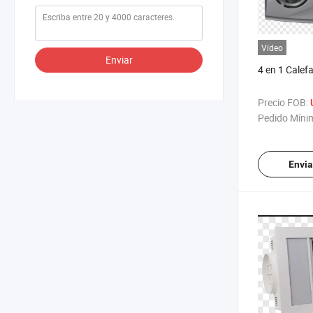
Vídeo
Enviar
4 en 1 Calef
Precio FOB:
Pedido Míni
Envia