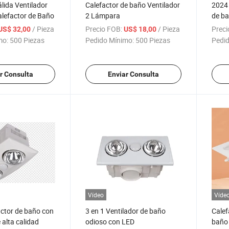
álida Ventilador
Calefactor de baño Ventilador
2024 
alefactor de Baño
2 Lámpara
de ba
/ Pieza
Precio FOB:
/ Pieza
Preci
US$ 32,00
US$ 18,00
mo:
500 Piezas
Pedido Mínimo:
500 Piezas
Pedid
r Consulta
Enviar Consulta
Vídeo
Víde
actor de baño con
3 en 1 Ventilador de baño
Calef
 alta calidad
odioso con LED
baño 