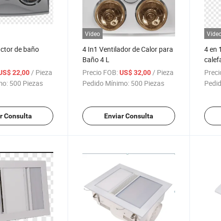
Vídeo
Víde
actor de baño
4 In1 Ventilador de Calor para
4 en 
Baño 4 L
calef
/ Pieza
Precio FOB:
/ Pieza
Preci
US$ 22,00
US$ 32,00
mo:
500 Piezas
Pedido Mínimo:
500 Piezas
Pedid
r Consulta
Enviar Consulta