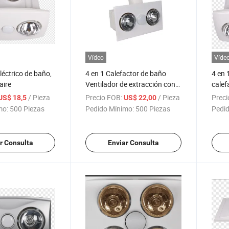
Vídeo
Víde
léctrico de baño,
4 en 1 Calefactor de baño
4 en 
aire
Ventilador de extracción con
calef
luz
LED
/ Pieza
Precio FOB:
/ Pieza
Preci
US$ 18,5
US$ 22,00
mo:
500 Piezas
Pedido Mínimo:
500 Piezas
Pedid
r Consulta
Enviar Consulta