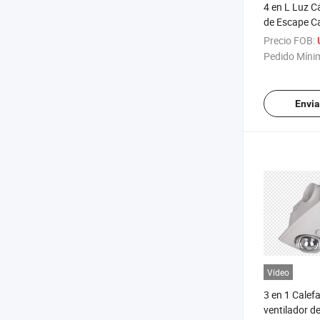
4 en L Luz C
de Escape C
Precio FOB:
Pedido Míni
Envia
Vídeo
3 en 1 Calef
ventilador de