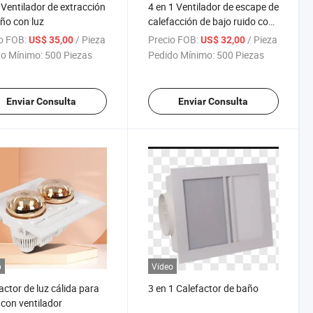
Ventilador de extracción
4 en 1 Ventilador de escape de
ño con luz
calefacción de bajo ruido con
luz
o FOB:
/ Pieza
Precio FOB:
/ Pieza
US$ 35,00
US$ 32,00
o Mínimo:
500 Piezas
Pedido Mínimo:
500 Piezas
Enviar Consulta
Enviar Consulta
o
Vídeo
actor de luz cálida para
3 en 1 Calefactor de baño
con ventilador