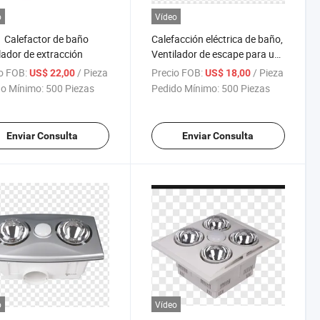
o
Vídeo
1 Calefactor de baño
Calefacción eléctrica de baño,
lador de extracción
Ventilador de escape para uso
doméstico
o FOB:
/ Pieza
Precio FOB:
/ Pieza
US$ 22,00
US$ 18,00
o Mínimo:
500 Piezas
Pedido Mínimo:
500 Piezas
Enviar Consulta
Enviar Consulta
o
Vídeo