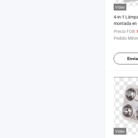
Vídeo
4-in-1 Lámpa
montada en 
multifuncion
Precio FOB:
calefacción 
Pedido Míni
Envia
Vídeo