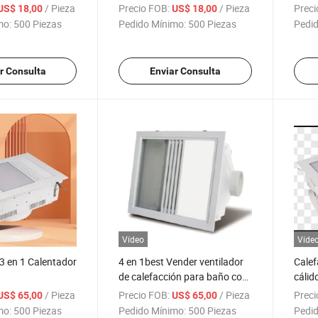
/ Pieza
Precio FOB:
/ Pieza
Preci
US$ 18,00
US$ 18,00
mo:
500 Piezas
Pedido Mínimo:
500 Piezas
Pedid
r Consulta
Enviar Consulta
Vídeo
Víde
 3 en 1 Calentador
4 en 1best Vender ventilador
Calef
de calefacción para baño con
cálid
luz
/ Pieza
Precio FOB:
/ Pieza
Preci
US$ 65,00
US$ 65,00
mo:
500 Piezas
Pedido Mínimo:
500 Piezas
Pedid