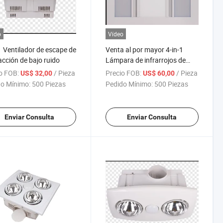
o
Vídeo
1 Ventilador de escape de
Venta al por mayor 4-in-1
acción de bajo ruido
Lámpara de infrarrojos de
múltiples funciones montada
o FOB:
/ Pieza
Precio FOB:
/ Pieza
US$ 32,00
US$ 60,00
en el techo para calefacción
o Mínimo:
500 Piezas
Pedido Mínimo:
500 Piezas
de baño
Enviar Consulta
Enviar Consulta