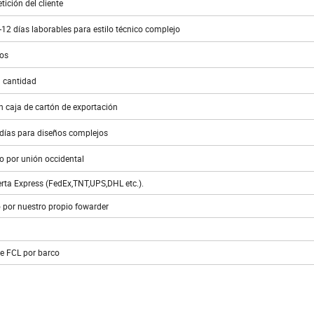
ición del cliente
6-12 días laborables para estilo técnico complejo
ños
a cantidad
n caja de cartón de exportación
 días para diseños complejos
o por unión occidental
uerta Express (FedEx,TNT,UPS,DHL etc.).
o por nuestro propio fowarder
 de FCL por barco