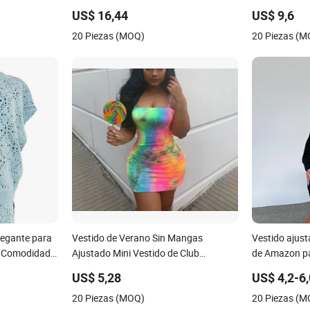
 club sexy
bajo Esg13540
princesa Tul
US$ 16,44
US$ 9,6
eans de
20 Piezas (MOQ)
20 Piezas (
legante para
Vestido de Verano Sin Mangas
Vestido ajust
e Comodidad
Ajustado Mini Vestido de Club
de Amazon p
Esg14221
US$ 5,28
US$ 4,2-6
20 Piezas (MOQ)
20 Piezas (