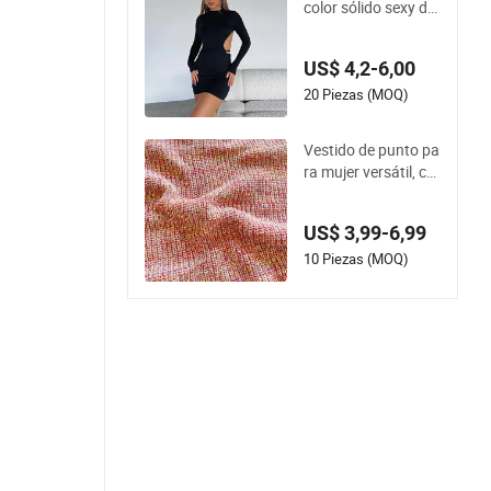
color sólido sexy de
Amazon para mujer
es
US$ 4,2-6,00
20 Piezas (MOQ)
Vestido de punto pa
ra mujer versátil, có
modo, cálido y de co
lor neutro
US$ 3,99-6,99
10 Piezas (MOQ)