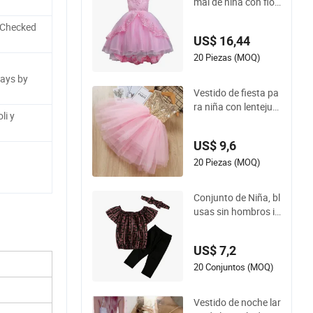
mal de niña con flor
es de encaje y rhine
 Checked
stones, alto-bajo Es
US$ 16,44
g13540
20 Piezas (MOQ)
ays by
Vestido de fiesta pa
ra niña con lentejuel
li y
as y espalda descub
ierta de princesa Tul
US$ 9,6
le Tutu Esg13541
20 Piezas (MOQ)
Conjunto de Niña, bl
usas sin hombros i
mpresas, leggings c
on diadema de lazo
US$ 7,2
Esg14228
20 Conjuntos (MOQ)
Vestido de noche lar