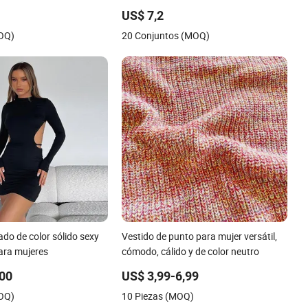
le Tutu Esg13541
lazo Esg14228
US$ 7,2
MOQ)
20 Conjuntos (MOQ)
ado de color sólido sexy
Vestido de punto para mujer versátil,
ara mujeres
cómodo, cálido y de color neutro
,00
US$ 3,99-6,99
MOQ)
10 Piezas (MOQ)