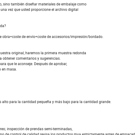
po, sino también diseñar materiales de embalaje como
una vez que usted proporcione el archivo digital
rda?
e obra+coste de envío+coste de accesorios/impresión/bordado.
uestra original, haremos la primera muestra redonda
ara obtener comentarios y sugerencias.
para que le aconseje. Después de aprobar,
n en masa.
 alto para la cantidad pequeña y más bajo para la cantidad grande.
reo; inspección de prendas semi-terminadas,
ipo de control de calidad revisa los productos muy estrictamente antes de empacar