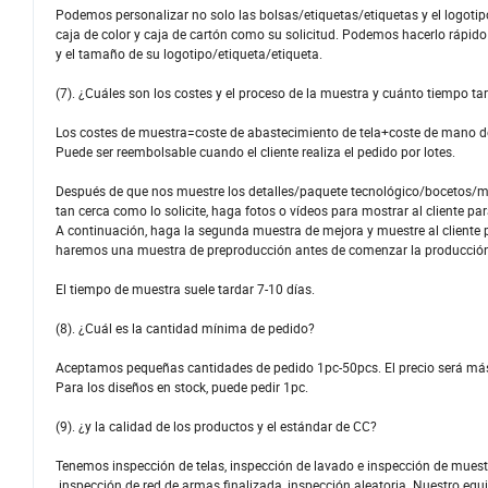
Podemos personalizar no solo las bolsas/etiquetas/etiquetas y el logoti
caja de color y caja de cartón como su solicitud. Podemos hacerlo rápido 
y el tamaño de su logotipo/etiqueta/etiqueta.
(7). ¿Cuáles son los costes y el proceso de la muestra y cuánto tiempo ta
Los costes de muestra=coste de abastecimiento de tela+coste de mano d
Puede ser reembolsable cuando el cliente realiza el pedido por lotes.
Después de que nos muestre los detalles/paquete tecnológico/bocetos/m
tan cerca como lo solicite, haga fotos o vídeos para mostrar al cliente p
A continuación, haga la segunda muestra de mejora y muestre al cliente 
haremos una muestra de preproducción antes de comenzar la producció
El tiempo de muestra suele tardar 7-10 días.
(8). ¿Cuál es la cantidad mínima de pedido?
Aceptamos pequeñas cantidades de pedido 1pc-50pcs. El precio será más
Para los diseños en stock, puede pedir 1pc.
(9). ¿y la calidad de los productos y el estándar de CC?
Tenemos inspección de telas, inspección de lavado e inspección de muest
inspección de red de armas finalizada, inspección aleatoria. Nuestro equ