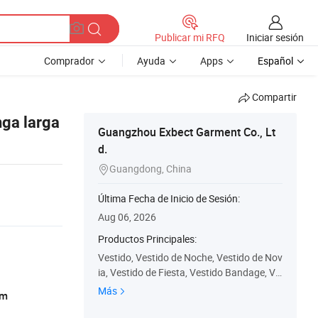
Iniciar sesión
Publicar mi RFQ
Comprador
Ayuda
Apps
Español
Compartir
nga larga
Guangzhou Exbect Garment Co., Lt
d.
Guangdong, China

Última Fecha de Inicio de Sesión:
Aug 06, 2026
Productos Principales:
Vestido, Vestido de Noche, Vestido de Nov
ia, Vestido de Fiesta, Vestido Bandage, Ve
stido de Prom, Blazer, Traje, Mono, Falda
Más
am