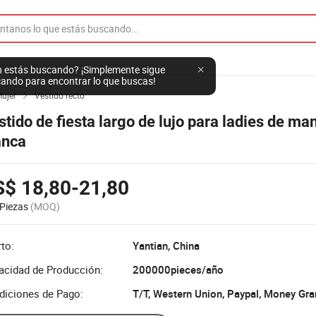
 estás buscando? ¡Simplemente sigue
ando para encontrar lo que buscas!
Mujer
Vestido recto

stido de fiesta largo de lujo para ladies de ma
anca
S$ 18,80-21,80
Piezas
(MOQ)
to:
Yantian, China
acidad de Producción:
200000pieces/año
diciones de Pago:
T/T, Western Union, Paypal, Money Gr