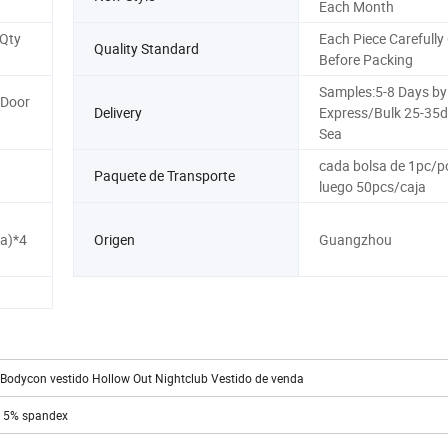
Each Month
 Qty
Each Piece Carefully
Quality Standard
Before Packing
Samples:5-8 Days by
 Door
Delivery
Express/Bulk 25-35d
Sea
cada bolsa de 1pc/po
Paquete de Transporte
luego 50pcs/caja
a)*4
Origen
Guangzhou
 Bodycon vestido Hollow Out Nightclub Vestido de venda
 y 5% spandex