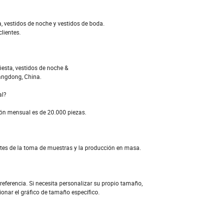
a, vestidos de noche y vestidos de boda.
lientes.
iesta, vestidos de noche &
angdong, China.
al?
ión mensual es de 20.000 piezas.
ntes de la toma de muestras y la producción en masa.
 referencia. Si necesita personalizar su propio tamaño,
ionar el gráfico de tamaño específico.