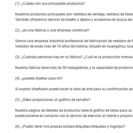
(1). ¿Cuáles son sus principales productos?
Nuestros productos principales son vestidos de vendaje, vestidos de fiest
También ofrecemos servicio de diseño y tejidos y accesorios en busca de c
(2). ¿es una fábrica o una empresa comercial?
Somos una empresa industrial profesional de fabricación de vestidos de f
Vestidos de boda más de 10 años de historia, situado en Guangzhou, Gu
(3). ¿Cuántas personas hay en su fábrica? ¿Cuál es la producción mensu
Nuestra fábrica tiene más de 50 trabajadores, y la capacidad de producc
(4). ¿puedes diseñar para mí?
Sí nuestro diseñador puede hacer la obra de arte para su confirmación a
(5). ¿Debo proporcionar un gráfico de tamaño?
Nuestra página de detalles de productos tiene el gráfico de tallas para su
puede ponerse en contacto con el servicio de atención al cliente y proporc
(6). ¿Puedo tener mis propias bolsas/etiquetas/etiquetas y logotipo?