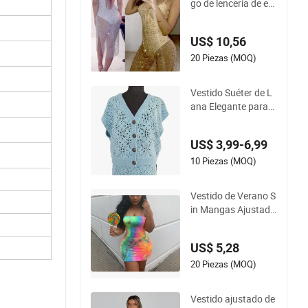
go de lencería de en
caje transparente s
exy para mujeres Es
US$ 10,56
g11376
20 Piezas (MOQ)
Vestido Suéter de L
ana Elegante para
Mujeres, Combinaci
ón de Comodidad T
US$ 3,99-6,99
odo el Día
10 Piezas (MOQ)
Vestido de Verano S
in Mangas Ajustado
Mini Vestido de Club
Esg14221
US$ 5,28
20 Piezas (MOQ)
Vestido ajustado de