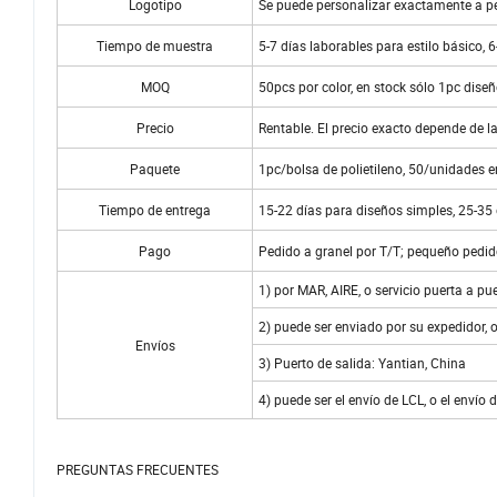
Logotipo
Se puede personalizar exactamente a pet
Tiempo de muestra
5-7 días laborables para estilo básico, 
MOQ
50pcs por color, en stock sólo 1pc dise
Precio
Rentable. El precio exacto depende de l
Paquete
1pc/bolsa de polietileno, 50/unidades e
Tiempo de entrega
15-22 días para diseños simples, 25-35
Pago
Pedido a granel por T/T; pequeño pedid
1) por MAR, AIRE, o servicio puerta a p
2) puede ser enviado por su expedidor, 
Envíos
3) Puerto de salida: Yantian, China
4) puede ser el envío de LCL, o el envío
PREGUNTAS FRECUENTES