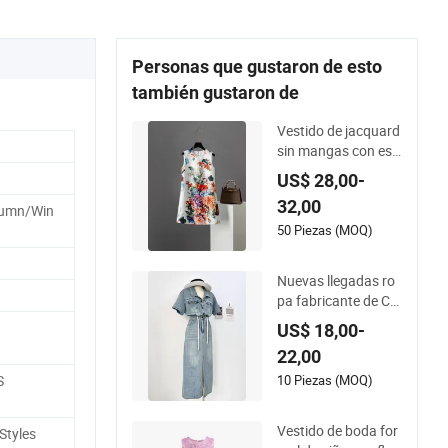
Personas que gustaron de esto
también gustaron de
Vestido de jacquard
sin mangas con est
ampado floral para
US$ 28,00-
mujer
32,00
tumn/Win
50 Piezas (MOQ)
Nuevas llegadas ro
pa fabricante de Chi
na venta al por may
US$ 18,00-
or ropa personaliza
22,00
da vestido de club s
exy para mujeres ve
10 Piezas (MOQ)
S
stido de jeans de ver
ano
Vestido de boda for
Styles