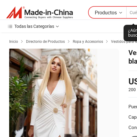
Productos
Todas las Categorías
¿Aún
busc
Inicio
Directorio de Productos
Ropa y Accesorios
Vestidos para 



Ve
bl
U
200 
Puer
Cap
Con