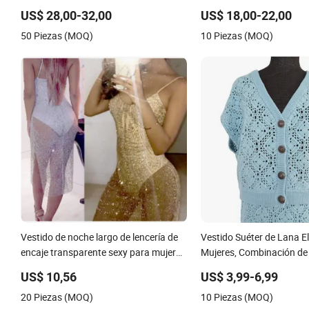
personalizada vestido de
US$ 28,00-32,00
US$ 18,00-22,00
para mujeres vestido de j
50 Piezas (MOQ)
10 Piezas (MOQ)
verano
Vestido de noche largo de lencería de
Vestido Suéter de Lana E
encaje transparente sexy para mujeres
Mujeres, Combinación d
Esg11376
Todo el Día
US$ 10,56
US$ 3,99-6,99
20 Piezas (MOQ)
10 Piezas (MOQ)