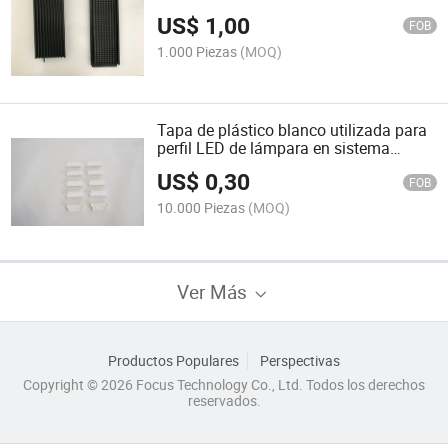
grande / caja de HDPE y ABS /
US$
1,00
fabricación de parte superior e inferior
FOB
1.000 Piezas
(MOQ)
Tapa de plástico blanco utilizada para
perfil LED de lámpara en sistema
modular LED lineal
US$
0,30
FOB
10.000 Piezas
(MOQ)
Ver Más
Productos Populares
Perspectivas
Copyright © 2026 Focus Technology Co., Ltd. Todos los derechos
reservados.