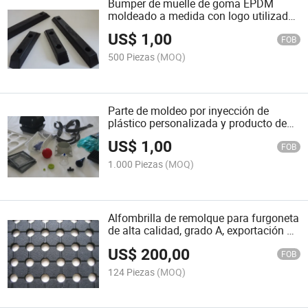
Bumper de muelle de goma EPDM
moldeado a medida con logo utilizado
para camiones
US$
1,00
FOB
500 Piezas
(MOQ)
Parte de moldeo por inyección de
plástico personalizada y producto de
caucho de silicona
US$
1,00
FOB
1.000 Piezas
(MOQ)
Alfombrilla de remolque para furgoneta
de alta calidad, grado A, exportación a
Australia
US$
200,00
FOB
124 Piezas
(MOQ)