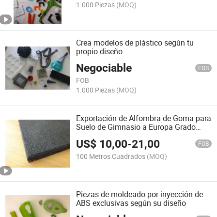
1.000 Piezas
(MOQ)
Crea modelos de plástico según tu
propio diseño
Negociable
FOB
FOB
1.000 Piezas
(MOQ)
Exportación de Alfombra de Goma para
Suelo de Gimnasio a Europa Grado
Comercial 100% Medio Ambiente con
US$
10,00
-
21,00
Certificado
FOB
100 Metros Cuadrados
(MOQ)
Piezas de moldeado por inyección de
ABS exclusivas según su diseño