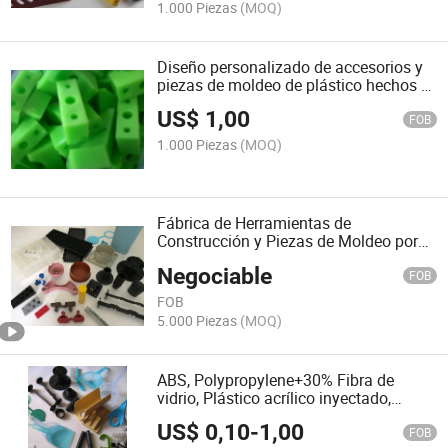
1.000 Piezas
(MOQ)
Diseño personalizado de accesorios y
piezas de moldeo de plástico hechos a
medida exportados a EE. UU., Reino
US$
1,00
Unido, Canadá
FOB
1.000 Piezas
(MOQ)
Fábrica de Herramientas de
Construcción y Piezas de Moldeo por
Inyección
Negociable
FOB
FOB
5.000 Piezas
(MOQ)
ABS, Polypropylene+30% Fibra de
vidrio, Plástico acrílico inyectado,
Piezas de goma moldeadas
US$
0,10
-
1,00
FOB