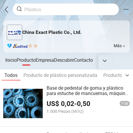
China Exact Plastic Co., Ltd.
Más
Inicio
Producto
Empresa
Descubrir
Contacto
Todos
Producto de plástico personalizada
Productos de 
Base de pedestal de goma y plástico
para estuche de mancuernas, máquina
de productos automotrices
US$
0,02
-
0,50
FOB
1.000 Piezas
(MOQ)