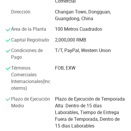
Comercial
de unos 1000-2000 los compradores de todo el mundo.
Dirección
Changan Town, Dongguan,
Con diseños innovadores y creativos de funciones.
Guangdong, China
Perfil de la empresa
Nuestros productos son bien recibidas por los
Área de la Planta
100 Metros Cuadrados
compradores de Estados Unidos, Europa, Australia,
China con experiencia y profesional fábrica de FPV Flex
Capital Registrado
2,000,000 RMB
Canadá, Asia y así sucesivamente...
cable Micro USB, FPV cable HDMI, Flex Angle cable tipo C .
Condiciones de
T/T, PayPal, Western Union
Les ofrecemos nuestro mejor servicio con las más
Ethernet Cat5e. CAT6e , cables USB ,RJ45 ethernet .
Pago
eficaces, los productos competitivos, así como servicio
Toslink, accesorios para teléfonos móviles, y cables , que
completo y soporte sin problemas.
Términos
FOB, EXW
son para los mercados inalámbricos de hoy
Comerciales
Con casi 10 años de experiencia . nuestro
Internacionales(Inc
departamento de ventas profesional puede
oterms)
ayudar a clientes de todo el mundo a obtener
Plazo de Ejecución
Plazo de Ejecución de Temporada
todo tipo de productos .
Medio
Alta: Dentro de 15 días
Ofreceremos nuestro mejor servicio con los productos más
Laborables, Tiempo de Entrega
eficaces y competitivos, así como un servicio completo y
Fuera de Temporada, Dentro de
soporte sin problemas.
15 días Laborables