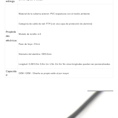
entrega
Material de la cubierta exterior: PVC respetuoso con el medio ambiente
Categoría de cable de red: FTP (con una capa de protección de aluminio)
Propieda
Modelo de tornillo: m3
des
eléctricas
Paso de hoyo: 27mm
Diámetro del alambre: OD5,0mm
Longitud: 0,3M 0,5m 0,6m 1m 1,5m 2m 3m 5m otras longitudes pueden ser personalizadas.
Capacida
OEM / OEM / Diseñe su propio estilo al por mayor
d