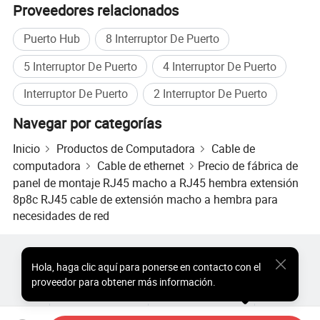
Proveedores relacionados
del 100%.
2)Precio económico, exquisitamente hecho,
Puerto Hub
8 Interruptor De Puerto
experiencia & CC responsable que usted puede
5 Interruptor De Puerto
4 Interruptor De Puerto
responder. 3)se proporciona el mejor servicio de
posventa.
Interruptor De Puerto
2 Interruptor De Puerto
4)nuestras ventajas: Excelente calidad, mejor servicio,
entrega a tiempo.
Navegar por categorías
5)producción de primera clase para asegurar, equipos
Inicio
Productos de Computadora
Cable de
de inspección avanzados y proporcionar la educación
computadora
Cable de ethernet
Precio de fábrica de
y capacitación necesarias a todo el personal. De
panel de montaje RJ45 macho a RJ45 hembra extensión
acuerdo con estas acciones para elevar el nivel de
8p8c RJ45 cable de extensión macho a hembra para
control de calidad y garantía de producto y producción.
necesidades de red
Productos Populares
Precio de Productos Populares
Hola
,
haga clic aquí para ponerse en contacto con el
Productos Populares al por Mayor
Comprador de Estrella
PREGUNTAS FRECUENTES
proveedor para obtener más información.
Sitio de PC
Perspectivas
Sobre
Acuerdo de Usuario
Política de Privacidad
Contacto