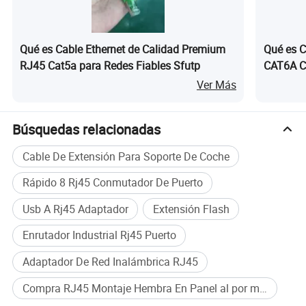
Qué es Cable Ethernet de Calidad Premium
Qué es C
RJ45 Cat5a para Redes Fiables Sfutp
CAT6A Cat
delgado 
Ver Más
550MHz
Búsquedas relacionadas
Cable De Extensión Para Soporte De Coche
Rápido 8 Rj45 Conmutador De Puerto
Usb A Rj45 Adaptador
Extensión Flash
Enrutador Industrial Rj45 Puerto
Nuestros Servicios
Adaptador De Red Inalámbrica RJ45
Compra RJ45 Montaje Hembra En Panel al por mayor
1)objetivos de calidad: Satisfacción del cliente por
encima del 100%.la buena tasa de calidad debe ser