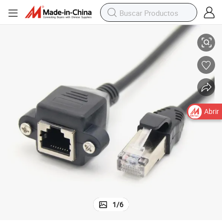
sión 8p8c RJ45 cable de extensión macho a hembra para necesidades de
Precio de fábrica de panel de montaje RJ45 macho a RJ45 hembra exten
Abrir
1
/
6