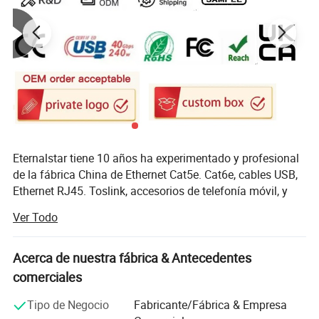
Eternalstar tiene 10 años ha experimentado y profesional
de la fábrica China de Ethernet Cat5e. Cat6e, cables USB,
Ethernet RJ45. Toslink, accesorios de telefonía móvil, y
conjuntos de cables, que son para los mercados
Ver Todo
inalámbricos de hoy
con casi 10 años de experiencia. Nuestro departamento
Acerca de nuestra fábrica & Antecedentes
de ventas puede ayudar a los clientes en todo el mundo
comerciales
todos los tipos de productos de origen.
Tipo de Negocio
Fabricante/Fábrica & Empresa
Cada mes, exportamos el 90% la producción y el beneficio
Información de la empresa