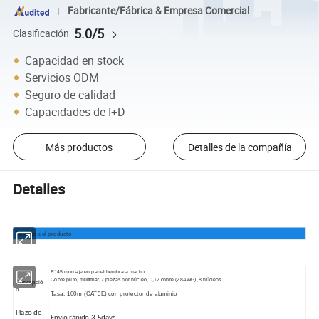
Fabricante/Fábrica & Empresa Comercial
5.0/5
Clasificación
Capacidad en stock
Servicios ODM
Seguro de calidad
Capacidades de I+D
Más productos
Detalles de la compañía
Detalles
Detalles del producto
RJ45 montaje en panel hembra a macho
Cobre puro, multifilar, 7 piezas por núcleo, 0,12 cobre (28AWG), 8 núcleos
Descripció
n
Tasa: 100m (CAT5E) con protector de aluminio
Plazo de
Envío rápido 3-5days