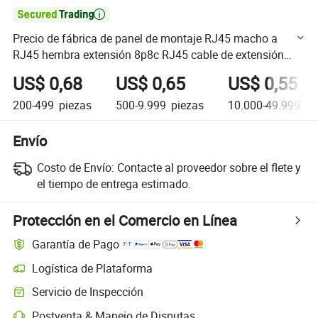

Precio de fábrica de panel de montaje RJ45 macho a
RJ45 hembra extensión 8p8c RJ45 cable de extensión
macho a hembra para necesidades de red
US$ 0,68
US$ 0,65
US$ 0,55
200-499
piezas
500-9.999
piezas
10.000-49.999
pi
Envío
Costo de Envío:
Contacte al proveedor sobre el flete y
el tiempo de entrega estimado.
Protección en el Comercio en Línea
Garantía de Pago
Logística de Plataforma
Seguimiento de envíos más claro con logística soportada por la plata
Servicio de Inspección
Inspección previa al envío opcional para controles de calidad y cantid
Postventa & Manejo de Disputas