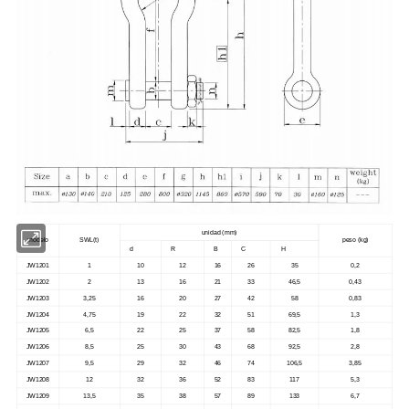
unidad (mm)
modelo
SWL(t)
peso (kg)
d
R
B
C
H
JW1201
1
10
12
16
26
35
0,2
JW1202
2
13
16
21
33
46,5
0,43
JW1203
3,25
16
20
27
42
58
0,83
JW1204
4,75
19
22
32
51
69,5
1,3
JW1205
6,5
22
25
37
58
82,5
1,8
JW1206
8,5
25
30
43
68
92,5
2,8
JW1207
9,5
29
32
46
74
106,5
3,85
JW1208
12
32
36
52
83
117
5,3
JW1209
13,5
35
38
57
89
133
6,7