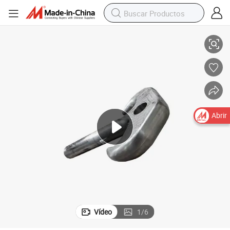
atornillado
250t Grillete y gancho forjado para cargas pesadas, grillete galvanizado 
Abrir
Vídeo
1
/
6