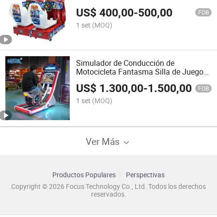
por Monedas 22"
US$
400,00
-
500,00
FOB
1 set
(MOQ)
Simulador de Conducción de
Motocicleta Fantasma Silla de Juegos
de Carreras Arcade 3D Máquina de
US$
1.300,00
-
1.500,00
Juegos de Coches
FOB
1 set
(MOQ)
Ver Más
Productos Populares
Perspectivas
Copyright © 2026 Focus Technology Co., Ltd. Todos los derechos
reservados.