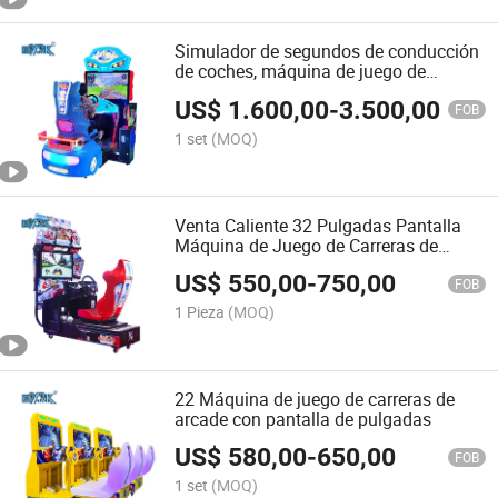
Simulador de segundos de conducción
de coches, máquina de juego de
coches, máquina de juego de
US$
1.600,00
-
3.500,00
movimiento cool para centro de juegos
FOB
1 set
(MOQ)
Venta Caliente 32 Pulgadas Pantalla
Máquina de Juego de Carreras de
Motocicleta en Arcade
US$
550,00
-
750,00
FOB
1 Pieza
(MOQ)
22 Máquina de juego de carreras de
arcade con pantalla de pulgadas
US$
580,00
-
650,00
FOB
1 set
(MOQ)