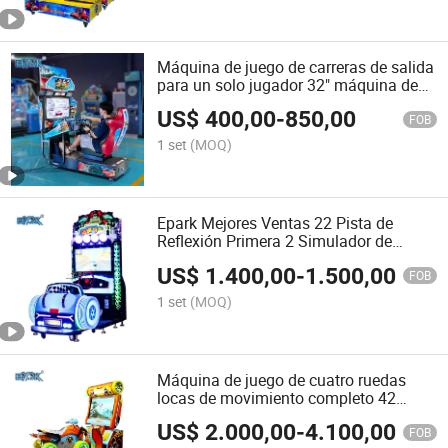
Máquina de juego de carreras de salida
para un solo jugador 32" máquina de
carreras de diversión con monedas en
US$
400,00
-
850,00
venta
FOB
1 set
(MOQ)
Epark Mejores Ventas 22 Pista de
Reflexión Primera 2 Simulador de
Jugador Máquina de Juego de Carreras
US$
1.400,00
-
1.500,00
de Arcade
FOB
1 set
(MOQ)
Máquina de juego de cuatro ruedas
locas de movimiento completo 42
pulgadas con todo el hardware
US$
2.000,00
-
4.100,00
FOB