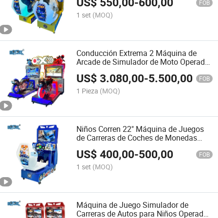
US$
550,00
-
600,00
Carreras
FOB
1 set
(MOQ)
Conducción Extrema 2 Máquina de
Arcade de Simulador de Moto Operada
por Monedas
US$
3.080,00
-
5.500,00
FOB
1 Pieza
(MOQ)
Niños Corren 22" Máquina de Juegos
de Carreras de Coches de Monedas
Juegos de Carreras de Coches
US$
400,00
-
500,00
FOB
1 set
(MOQ)
Máquina de Juego Simulador de
Carreras de Autos para Niños Operada