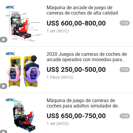
Máquina de arcade de juego de
carreras de coches de alta calidad
US$
600,00
-
800,00
FOB
1 set
(MOQ)
2020 Juegos de carreras de coches de
arcade operados con monedas para
niños
US$
250,00
-
500,00
FOB
1 Pieza
(MOQ)
Máquina de juego de carreras de
coches para adultos simulador de
moto HD Outrun popular 32"LCD 3D
US$
650,00
-
750,00
FOB
1 set
(MOQ)