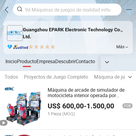
Guangzhou EPARK Electronic Technology Co.,
Ltd.
Más
Inicio
Producto
Empresa
Descubrir
Contacto
Todos
Proyectos de Juego Completo
Máquina de juego d
Máquina de arcade de simulador de
motocicleta interior operada por
monedas FF Motor Epark Racing Game
US$
600,00
-
1.500,00
FOB
1 Pieza
(MOQ)