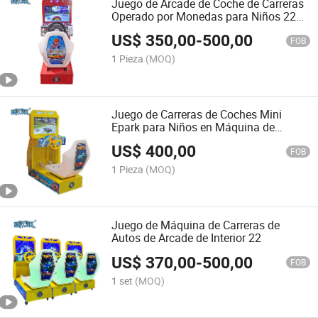
Juego de Arcade de Coche de Carreras
Operado por Monedas para Niños 22
Máquina de Conducción de Coche de
US$
350,00
-
500,00
Outrun en Parque de Diversiones
FOB
1 Pieza
(MOQ)
Juego de Carreras de Coches Mini
Epark para Niños en Máquina de
Arcade de Diversión
US$
400,00
FOB
1 Pieza
(MOQ)
Juego de Máquina de Carreras de
Autos de Arcade de Interior 22
US$
370,00
-
500,00
FOB
1 set
(MOQ)