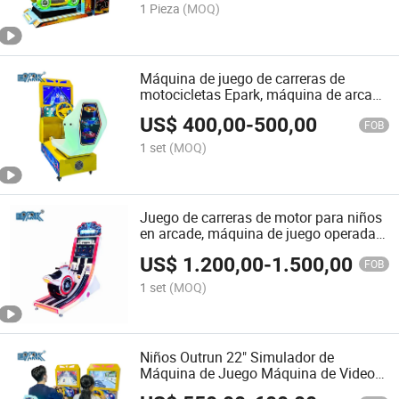
1 Pieza
(MOQ)
Máquina de juego de carreras de
motocicletas Epark, máquina de arcade
de video de carreras de coches operada
US$
400,00
-
500,00
con monedas, máquina de juego
FOB
interior
1 set
(MOQ)
Juego de carreras de motor para niños
en arcade, máquina de juego operada
por monedas para niños
US$
1.200,00
-
1.500,00
FOB
1 set
(MOQ)
Niños Outrun 22" Simulador de
Máquina de Juego Máquina de Video
Máquina de Arcade Equipamiento de