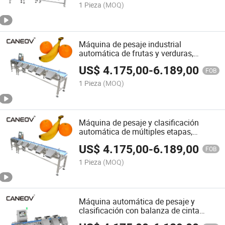
máquina de clasificación de pesaje de
1 Pieza
(MOQ)
múltiples etapas
Máquina de pesaje industrial
automática de frutas y verduras,
máquina de clasificación, máquina de
US$
4.175,00
-
6.189,00
verificación de alto precisión para
FOB
clasificación de peso
1 Pieza
(MOQ)
Máquina de pesaje y clasificación
automática de múltiples etapas,
máquina de pesaje, máquina de
US$
4.175,00
-
6.189,00
clasificación, mariscos, artículos de
FOB
uso diario, alimentos, máquina de
1 Pieza
(MOQ)
clasificación de peso dinámico
Máquina automática de pesaje y
clasificación con balanza de cinta
transportadora, equipo de detección y