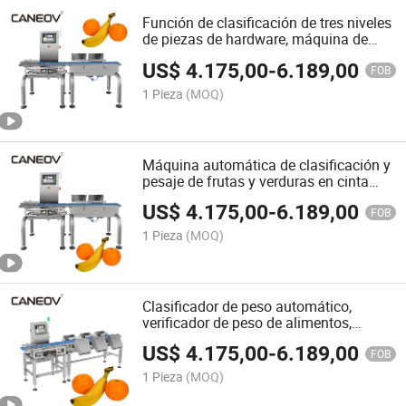
Función de clasificación de tres niveles
de piezas de hardware, máquina de
clasificación por peso, máquina de
US$
4.175,00
-
6.189,00
cinta para clasificación
FOB
1 Pieza
(MOQ)
Máquina automática de clasificación y
pesaje de frutas y verduras en cinta
transportadora
US$
4.175,00
-
6.189,00
FOB
1 Pieza
(MOQ)
Clasificador de peso automático,
verificador de peso de alimentos,
máquina de clasificación de peso de
US$
4.175,00
-
6.189,00
alta precisión
FOB
1 Pieza
(MOQ)