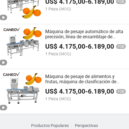
US$
4.175,00
-
6.189,00
selección de peso de frutas, verduras y
FOB
pescado
1 Pieza
(MOQ)
Máquina de pesaje automático de alta
precisión, línea de ensamblaje de
fábrica, verificación de sobrecarga de
US$
4.175,00
-
6.189,00
medicamentos, verificación de peso
FOB
insuficiente, máquina de pesaje y
1 Pieza
(MOQ)
clasificación de peso
Máquina de pesaje de alimentos y
frutas, máquina de clasificación de
pesaje de tres niveles, línea de
US$
4.175,00
-
6.189,00
ensamblaje, máquina de clasificación,
FOB
verificador dinámico automático
1 Pieza
(MOQ)
Productos Populares
Perspectivas