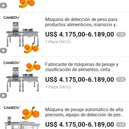
Máquina de detección de peso para
productos alimenticios, mariscos y
acuáticos, balanza de verificación de
US$
4.175,00
-
6.189,00
cinta transportadora, equipo de
FOB
clasificación de peso personalizado
1 Pieza
(MOQ)
Fabricante de máquinas de pesaje y
clasificación de alimentos, cinta
transportadora para clasificación de
US$
4.175,00
-
6.189,00
mariscos, pescado y camarones,
FOB
balanza de clasificación de múltiples
1 Pieza
(MOQ)
niveles
Máquina de pesaje automático de alta
precisión, equipo de detección de peso
en línea de ensamblaje de fábrica de
US$
4.175,00
-
6.189,00
alimentos, verificador de peso,
FOB