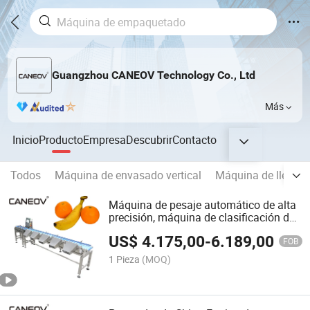
Guangzhou CANEOV Technology Co., Ltd
Más
Inicio
Producto
Empresa
Descubrir
Contacto
Todos
Máquina de envasado vertical
Máquina de llenad
Máquina de pesaje automático de alta
precisión, máquina de clasificación de
frutas, verificador de peso
US$
4.175,00
-
6.189,00
FOB
1 Pieza
(MOQ)