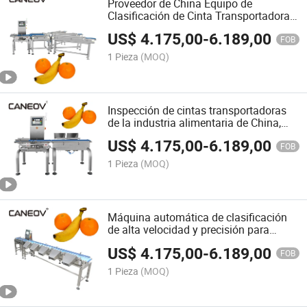
Proveedor de China Equipo de
Clasificación de Cinta Transportadora
de Grado Alimentario Precio Máquina
US$
4.175,00
-
6.189,00
de Verificación Inteligente
FOB
1 Pieza
(MOQ)
Inspección de cintas transportadoras
de la industria alimentaria de China,
máquina de envasado de alimentos,
US$
4.175,00
-
6.189,00
pesaje
FOB
1 Pieza
(MOQ)
Máquina automática de clasificación
de alta velocidad y precisión para
verduras, frutas, pescado, bolas de
US$
4.175,00
-
6.189,00
acero, clasificación de mangos,
FOB
camarones, máquina de pesaje,
1 Pieza
(MOQ)
máquina de clasificación de manzanas