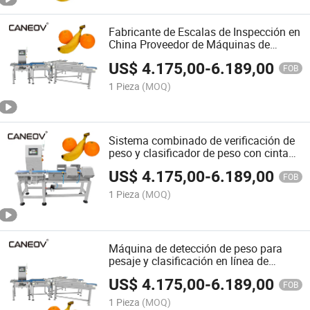
Fabricante de Escalas de Inspección en
China Proveedor de Máquinas de
Clasificación de Alta Velocidad
US$
4.175,00
-
6.189,00
Máquina de Clasificación Dinámica
FOB
Personalizada
1 Pieza
(MOQ)
Sistema combinado de verificación de
peso y clasificador de peso con cinta
transportadora automática
US$
4.175,00
-
6.189,00
FOB
1 Pieza
(MOQ)
Máquina de detección de peso para
pesaje y clasificación en línea de
producción, máquina de pesaje de
US$
4.175,00
-
6.189,00
alimentos y frutas personalizada,
FOB
máquina de clasificación automática
1 Pieza
(MOQ)