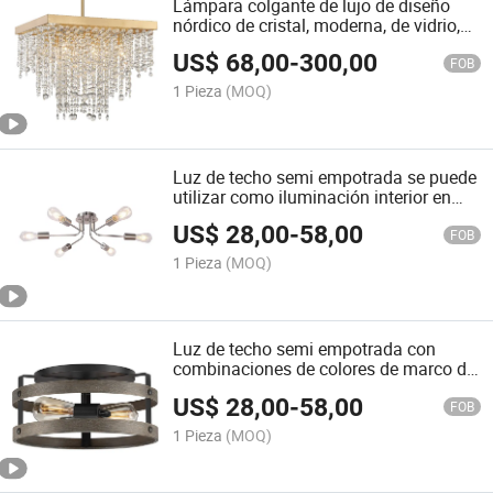
Lámpara colgante de lujo de diseño
nórdico de cristal, moderna, de vidrio,
para villas y hogares
US$
68,00
-
300,00
FOB
1 Pieza
(MOQ)
Luz de techo semi empotrada se puede
utilizar como iluminación interior en
cocina, sala de estar, dormitorio,
US$
28,00
-
58,00
pasillo, entrada, café, bar o iluminación
FOB
de acento
1 Pieza
(MOQ)
Luz de techo semi empotrada con
combinaciones de colores de marco de
dos tonos de acabados metálicos
US$
28,00
-
58,00
galvanizados
FOB
1 Pieza
(MOQ)