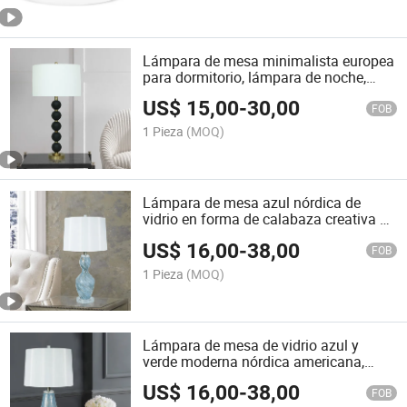
Lámpara de mesa minimalista europea
para dormitorio, lámpara de noche,
lámpara para sala de estar, lámpara
US$
15,00
-
30,00
para habitación de invitados, lámpara
FOB
de mesa, lámpara de pie
1 Pieza
(MOQ)
Lámpara de mesa azul nórdica de
vidrio en forma de calabaza creativa y
simple para dormitorio mediterráneo
US$
16,00
-
38,00
FOB
1 Pieza
(MOQ)
Lámpara de mesa de vidrio azul y
verde moderna nórdica americana,
lámpara creativa de moda, decoración
US$
16,00
-
38,00
para dormitorio, villa, sala de estar y
FOB