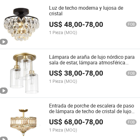
Luz de techo moderna y lujosa de
cristal
US$
48,00
-
78,00
FOB
1 Pieza
(MOQ)
Lámpara de araña de lujo nórdico para
sala de estar, lámpara atmosférica
para comedor 2022 Nuevas lámparas
US$
38,00
-
78,00
de dormitorio simples y modernas
FOB
minimalistas
1 Pieza
(MOQ)
Entrada de porche de escalera de paso
de lámpara de techo de cristal de lujo
de estilo europeo Pasillo pasillo pasillo
US$
68,00
-
78,00
Balcón Villa pequeño Chandelier
FOB
1 Pieza
(MOQ)