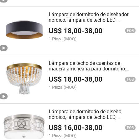
Lámpara de dormitorio de diseñador
nórdico, lámpara de techo LED,
moderna, minimalista, creativa,
US$
18,00
-
38,00
personalidad redonda, lámpara para
FOB
niños; lámpara para dormitorio
1 Pieza
(MOQ)
principal
Lámpara de techo de cuentas de
madera americana para dormitorio
infantil; lámpara de techo redonda
US$
18,00
-
38,00
creativa retro de hierro para balcón y
FOB
pasillo
1 Pieza
(MOQ)
Lámpara de dormitorio de diseño
nórdico, lámpara de techo LED,
moderna, minimalista, creativa,
US$
16,00
-
38,00
personalidad, lámpara redonda de
FOB
metal para el dormitorio principal
1 Pieza
(MOQ)