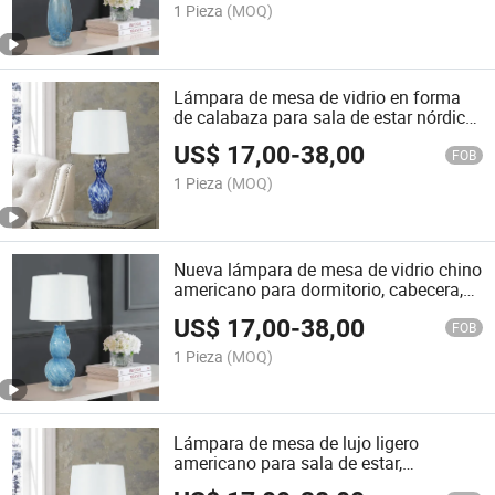
mesita de noche
1 Pieza
(MOQ)
Lámpara de mesa de vidrio en forma
de calabaza para sala de estar nórdica
simple y moderna, modelo de
US$
17,00
-
38,00
diseñador americano, decoración para
FOB
estudio, dormitorio y mesita de noche,
1 Pieza
(MOQ)
lámpara de pie
Nueva lámpara de mesa de vidrio chino
americano para dormitorio, cabecera,
sala de estar, gourd auspicioso,
US$
17,00
-
38,00
decoración de lámpara de mesa para
FOB
hotel, villa, club, entrada de salón,
1 Pieza
(MOQ)
lámpara de pie
Lámpara de mesa de lujo ligero
americano para sala de estar,
dormitorio, lámpara de mesa de noche,