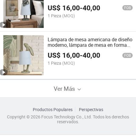
diseño moderno, lámpara de mesa
US$
16,00
-
40,00
escultura de mono, lámpara nórdica
FOB
1 Pieza
(MOQ)
Lámpara de mesa americana de diseño
moderno, lámpara de mesa en forma
de conejo, lámpara nórdica
US$
16,00
-
40,00
FOB
1 Pieza
(MOQ)
Ver Más
Productos Populares
Perspectivas
Copyright © 2026 Focus Technology Co., Ltd. Todos los derechos
reservados.