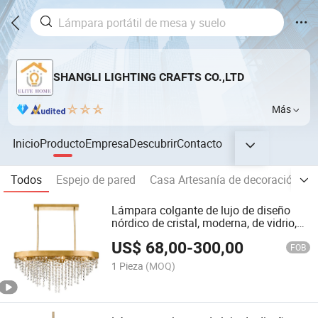
SHANGLI LIGHTING CRAFTS CO.,LTD
Más
Inicio
Producto
Empresa
Descubrir
Contacto
Todos
Espejo de pared
Casa Artesanía de decoración
Lámpara colgante de lujo de diseño
nórdico de cristal, moderna, de vidrio,
para villas, lámpara LED para el hogar
US$
68,00
-
300,00
FOB
1 Pieza
(MOQ)