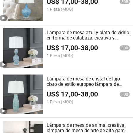
US$
17,00
-
38,00
lámpara simple moderna para
FOB
dormitorio principal, lámpara creativa
1 Pieza
(MOQ)
de villa retro nórdica azul, lámpara de
pie
Lámpara de mesa azul y plata de vidrio
en forma de calabaza, creativa y
simple, estilo mediterráneo, para
US$
17,00
-
38,00
dormitorio
FOB
1 Pieza
(MOQ)
Lámpara de mesa de cristal de lujo
claro de estilo europeo lámpara de
cabecera nórdica Sala de estar Mesa
US$
17,00
-
38,00
de decoración de habitación Modelo
FOB
Hotel de gama alta simple y moderna
1 Pieza
(MOQ)
Lámpara de pie
Lámpara de mesa de animal creativa,
lámpara de mesa de arte de alta gama,