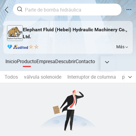
Elephant Fluid (Hebei) Hydraulic Machinery Co.,
Ltd.
Más
Inicio
Producto
Empresa
Descubrir
Contacto
Todos
válvula solenoide
Interruptor de columna
piezas