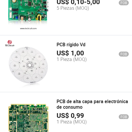
US$
0,10
-
5,00
FOB
5 Piezas
(MOQ)
PCB rígido Vd
US$
1,00
FOB
1 Pieza
(MOQ)
PCB de alta capa para electrónica
de consumo
US$
0,99
FOB
1 Pieza
(MOQ)