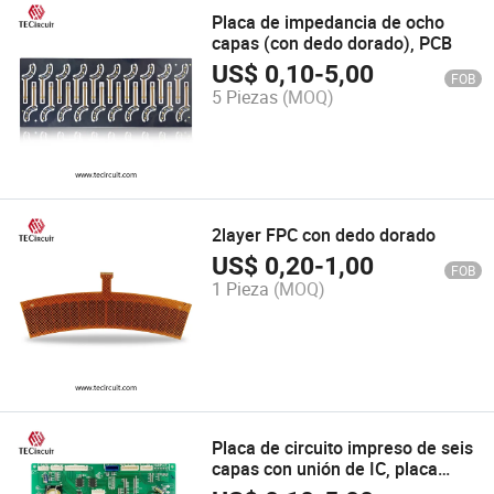
Placa de impedancia de ocho
capas (con dedo dorado), PCB
US$
0,10
-
5,00
FOB
5 Piezas
(MOQ)
2layer FPC con dedo dorado
US$
0,20
-
1,00
FOB
1 Pieza
(MOQ)
Placa de circuito impreso de seis
capas con unión de IC, placa
dorada electrochapada, PCBA