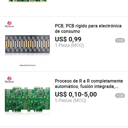
PCB, PCB rígido para electrónica
de consumo
US$
0,99
FOB
1 Pieza
(MOQ)
Proceso de R a R completamente
automático, fusión integrada,
PCB
US$
0,10
-
5,00
FOB
5 Piezas
(MOQ)