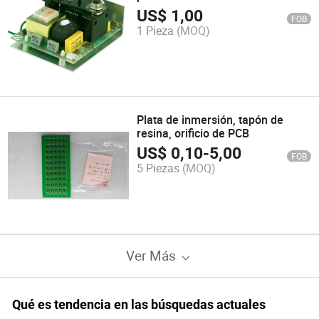
RoHS de placas de circuito
US$
1,00
FOB
eléctrico
1 Pieza
(MOQ)
Plata de inmersión, tapón de
resina, orificio de PCB
US$
0,10
-
5,00
FOB
5 Piezas
(MOQ)
Ver Más
Qué es tendencia en las búsquedas actuales