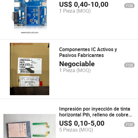
de PCB y PCBA
US$
0,40
-
10,00
FOB
1 Pieza
(MOQ)
Componentes IC Activos y
Pasivos Fabricantes
Negociable
FOB
1 Pieza
(MOQ)
Impresión por inyección de tinta
horizontal Pth, relleno de cobre
en frascos, serigrafía automática
US$
0,10
-
5,00
FOB
de leyenda, PCB
5 Piezas
(MOQ)