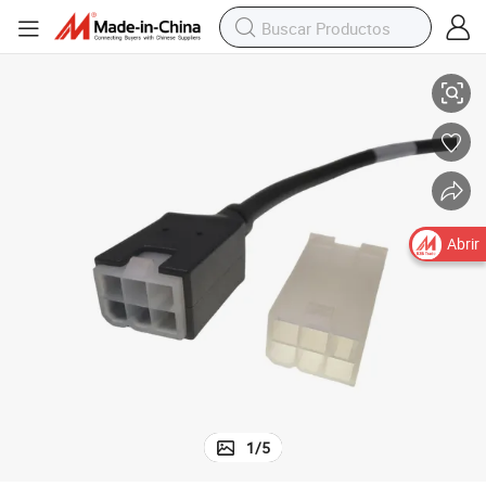
ladores de motor
Ensamblaje de cable de alimentación sobremoldado Mini-Fit para contro
Abrir
1
/
5