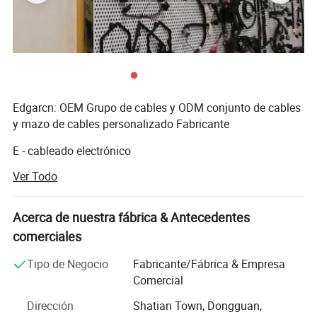
Edgarcn: OEM Grupo de cables y ODM conjunto de cables
y mazo de cables personalizado Fabricante
E - cableado electrónico
Ver Todo
D - cable de comunicación de datos
G - Grommet y protección contra tirones
Acerca de nuestra fábrica & Antecedentes
A - montaje de cables de automoción
comerciales
R - cable plano de cinta
Tipo de Negocio
Fabricante/Fábrica & Empresa
Comercial
CN - conector de diseño personalizado y fabricante de
China
Dirección
Shatian Town, Dongguan,