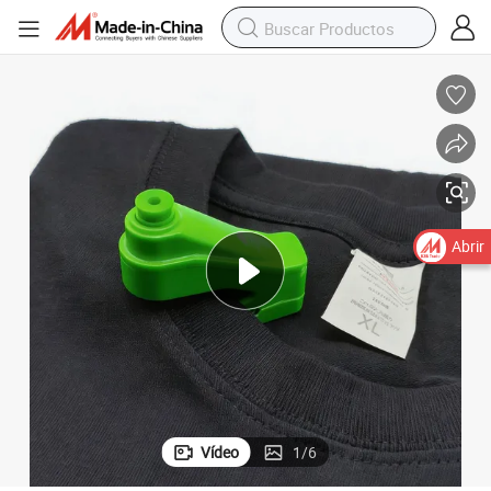
Abrir
Vídeo
1
/
6