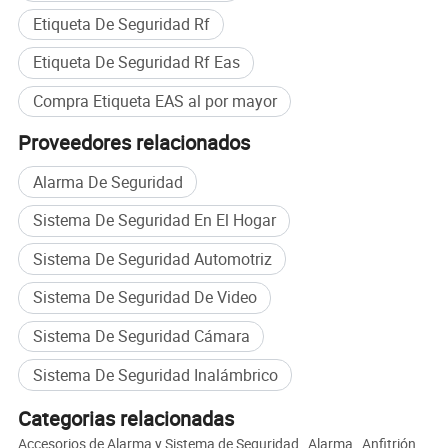
hechas para satisfacer diferentes necesidades.
Etiqueta De Seguridad Rf
Perfil de la empresa
Etiqueta De Seguridad Rf Eas
Compra Etiqueta EAS al por mayor
Proveedores relacionados
Alarma De Seguridad
Sistema De Seguridad En El Hogar
Sistema De Seguridad Automotriz
Sistema De Seguridad De Video
Sistema De Seguridad Cámara
Nombre de la empresa
Sistema De Seguridad Inalámbrico
Qingdao Wise Security Technology Co Ltd es un fabricante líder e
innovador de productos EAS (Electronic Article Surveillance), que
Categorias relacionadas
proporciona a los clientes una gama completa de productos y
Accesorios de Alarma y Sistema de Seguridad
,
Alarma
,
Anfitrión