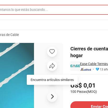
ras de Cable
dades y uso en el hogar
Cierres de cuent
hogar
Ease Cable Termina
13 añ
Precios
Encuentra artículos similares
US$ 0,01
100 Piezas(MOQ)
Contactar al Proveedor
Enviar Co