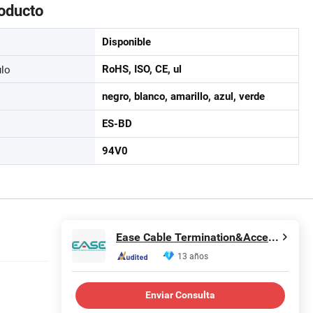
roducto
Disponible
ulo
RoHS, ISO, CE, ul
negro, blanco, amarillo, azul, verde
ES-BD
94V0
Ease Cable Termination&Accessories Co., Ltd.
13 años
Enviar Consulta