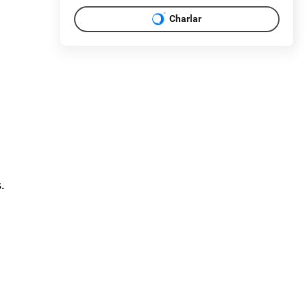
Charlar
os.