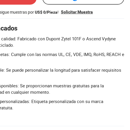
nsigue muestras por
!
Solicitar Muestra
US$ 0/Pieza
acados
a calidad: Fabricado con Dupont Zytel 101F o Ascend Vydyne
ciclado.
letas: Cumple con las normas UL, CE, VDE, IMQ, RoHS, REACH e
e: Se puede personalizar la longitud para satisfacer requisitos
sponibles: Se proporcionan muestras gratuitas para la
dad en cualquier momento.
 personalizadas: Etiqueta personalizada con su marca
atuita.