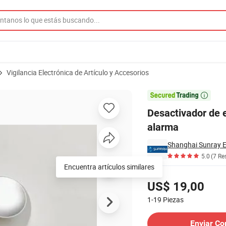
Vigilancia Electrónica de Artículo y Accesorios
S para sistema de alarma

Desactivador de 
alarma
Shanghai Sunray El
5.0
(7 Re
Encuentra artículos similares
Precios
US$ 19,00
1-19
Piezas
Contactar al Proveedor
Enviar Co