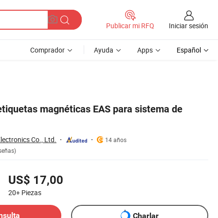
Iniciar sesión
Publicar mi RFQ
Comprador
Ayuda
Apps
Español
etiquetas magnéticas EAS para sistema de
ectronics Co., Ltd.
14 años
señas)
US$ 17,00
20+
Piezas
nsulta
Charlar